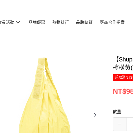
會員活動
品牌優惠
熱銷排行
品牌總覽
廠商合作提案
【Shu
檸檬黃(S
超取滿NT$
NT$9
數量