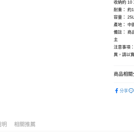
收納約 10 
【大哥付
AFTEE先
耐重： 約1
1.本服務
2.付款方
相關說明
容量： 25
流程，驗
【關於「A
產地： 中
ATM付款
完成交易
AFTEE
3.實際核
備註： 
便利好安
4.訂單成
１．簡單
主
消。如遇
２．便利
運送方式
注意事項：
無法說明
３．安心
【繳款方
異，請以
付款後全
1.分期款
【「AFT
醒簡訊。
每筆NT$7
１．於結帳
2.透過簡
付」結帳
商品相關分
帳／街口支
付款後7-1
２．訂單
３．收到繳
每筆NT$7
鞋包/服飾
【注意事
／ATM／
分享
1.本服務
※ 請注意
宅配
鞋包/服飾
用戶於交
絡購買商品
款買賣價
先享後付
每筆NT$1
2.基於同
※ 交易是
資料（包
是否繳費成
京站台北店
用，由本
付客戶支
請自備購
3.完整用
說明
相關推薦
免運費
【注意事