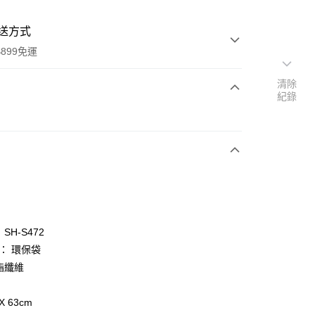
送方式
899免運
清除
紀錄
次付款
SH-S472
y
)： 環保袋
酯纖維
分期
X 63cm