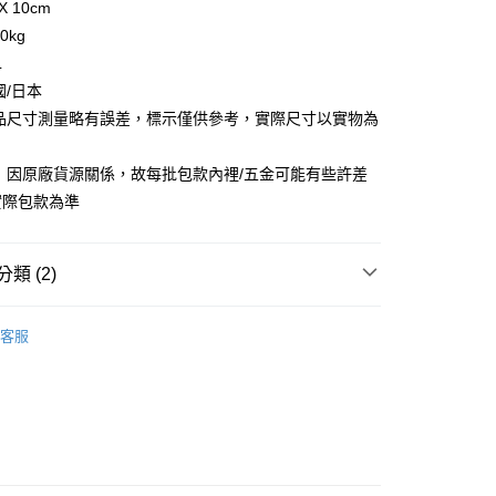
X 10cm
你分期使用說明】
享後付
0kg
由台灣大哥大提供，台灣大哥大用戶可立即使用無須另外申請。
式選擇「大哥付你分期」，訂單成立後會自動跳轉到大哥付的交易
L
證手機門號後，選擇欲分期的期數、繳款截止日，確認付款後即
FTEE先享後付」】
國/日本
。
先享後付是「在收到商品之後才付款」的支付方式。 讓您購物簡單
准額度、可分期數及費用金額請依後續交易確認頁面所載為準。
商品尺寸測量略有誤差，標示僅供參考，實際尺寸以實物為
心！
立30分鐘內，如未前往確認交易或遇審核未通過，訂單將自動取
：不需註冊會員、不需綁卡、不需儲值。
「轉專審核」未通過狀況，表示未達大哥付你分期系統評分，恕
：只要手機號碼，簡訊認證，即可結帳。
 因原廠貨源關係，故每批包款內裡/五金可能有些許差
評估內容。
：先確認商品／服務後，再付款。
式說明】
實際包款為準
家取貨
項不併入電信帳單，「大哥付你分期」於每月結算日後寄送繳費提
EE先享後付」結帳流程】
0，滿NT$899(含以上)免運費
方式選擇「AFTEE先享後付」後，將跳轉至「AFTEE先享後
訊連結打開帳單後，可選擇「超商條碼／台灣大直營門市／銀行轉
頁面，進行簡訊認證並確認金額後，即可完成結帳。
類 (2)
付／iPASS MONEY」等通路繳費。
1取貨
成立數日內，您將收到繳費通知簡訊。
費通知簡訊後14天內，點擊此簡訊中的連結，可透過四大超商
0，滿NT$899(含以上)免運費
項】
Shupatto啪啪包
網路銀行／等多元方式進行付款，方視為交易完成。
客服
係由「台灣大哥大股份有限公司」（以下簡稱本公司）所提供，讓
：結帳手續完成當下不需立刻繳費，但若您需要取消訂單，請聯
【旅行/收納包】
易時，得透過本服務購買商品或服務，並由商店將買賣／分期付
的店家。未經商家同意取消之訂單仍視為有效，需透過AFTEE
金債權讓與本公司後，依約使用本公司帳單繳交帳款。
繳納相關費用。
00，滿NT$1,000(含以上)免運費
意付款使用「大哥付你分期」之契約關係目的，商店將以您的個人
否成功請以「AFTEE先享後付 」之結帳頁面顯示為準，若有關於
含姓名、電話或地址）提供予台灣大哥大進項蒐集、處理及利
功／繳費後需取消欲退款等相關疑問，請聯繫「AFTEE先享後
客服中心(1F星巴克旁) 即日起不提供京站紙袋，取件時
公司與您本人進行分期帳單所需資料之確認、核對及更正。
援中心」
https://netprotections.freshdesk.com/support/home
物袋，若需購買紙袋可現場詢問
戶服務條款，請詳閱以下連結：
https://oppay.tw/userRule
項】