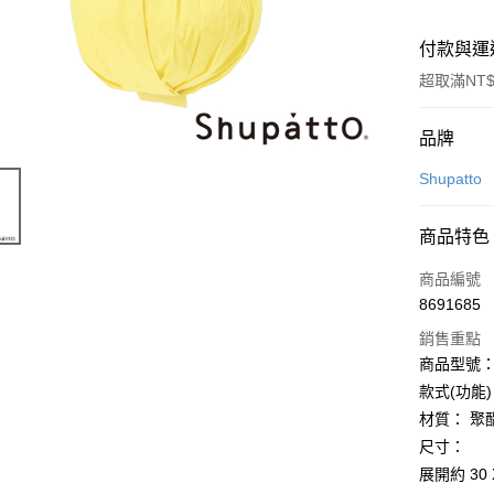
付款與運
超取滿NT$
付款方式
品牌
信用卡一
Shupatto
LINE Pay
商品特色
Apple Pay
商品編號
街口支付
8691685
銷售重點
悠遊付
商品型號： 
Google Pa
款式(功能
材質： 聚
全盈+PAY
尺寸：
大哥付你
展開約 30 
相關說明