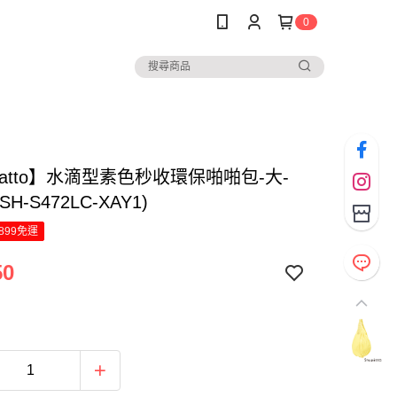
0
patto】水滴型素色秒收環保啪啪包-大-
H-S472LC-XAY1)
899免運
50