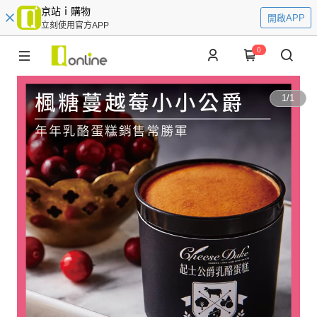
京站ｉ購物
開啟APP
立刻使用官方APP
0
1
/
1