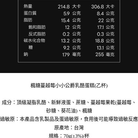
楓糖蔓越莓小小公爵乳酪蛋糕(乙杯)
成分：頂級凝脂乳酪、新鮮液蛋、蔗糖、蔓越莓果乾(蔓越莓、
砂糖、葵花油)、楓糖
過敏原：本產品含乳製品及蛋過敏原，食用後可能導致過敏反應
原產地：台灣
規格：70g(±3%)/杯