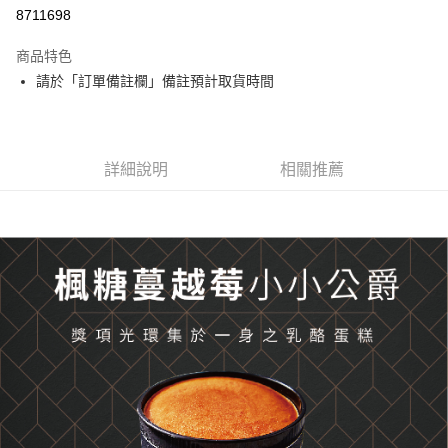
8711698
悠遊付
商品特色
Google Pay
請於「訂單備註欄」備註預計取貨時間
全盈+PAY
大哥付你分期
相關說明
詳細說明
相關推薦
【大哥付你分期使用說明】
AFTEE先享後付
1.本服務由台灣大哥大提供，台灣大哥大用戶可立即使用無須另外申請。
2.付款方式選擇「大哥付你分期」，訂單成立後會自動跳轉到大哥付的交易
相關說明
流程，驗證手機門號後，選擇欲分期的期數、繳款截止日，確認付款後即完
【關於「AFTEE先享後付」】
成交易。
ATM付款
AFTEE先享後付是「在收到商品之後才付款」的支付方式。 讓您購物簡單
3.實際核准額度、可分期數及費用金額請依後續交易確認頁面所載為準。
便利好安心！
4.訂單成立30分鐘內，如未前往確認交易或遇審核未通過，訂單將自動取
１．簡單：不需註冊會員、不需綁卡、不需儲值。
運送方式
消。如遇「轉專審核」未通過狀況，表示未達大哥付你分期系統評分，恕無
２．便利：只要手機號碼，簡訊認證，即可結帳。
法說明評估內容。
３．安心：先確認商品／服務後，再付款。
冷凍7-11取貨(快速到店)
【繳款方式說明】
1.分期款項不併入電信帳單，「大哥付你分期」於每月結算日後寄送繳費提
每筆NT$200，滿NT$2,500(含以上)免運費
【「AFTEE先享後付」結帳流程】
醒簡訊。
１．於結帳方式選擇「AFTEE先享後付」後，將跳轉至「AFTEE先享後付」
2.透過簡訊連結打開帳單後，可選擇「超商條碼／台灣大直營門市／銀行轉
冷凍宅配
結帳頁面，進行簡訊認證並確認金額後，即可完成結帳。
帳／街口支付／iPASS MONEY」等通路繳費。
２．訂單成立數日內，您將收到繳費通知簡訊。
每筆NT$200，滿NT$2,500(含以上)免運費
３．收到繳費通知簡訊後14天內，點擊此簡訊中的連結，可透過四大超商／