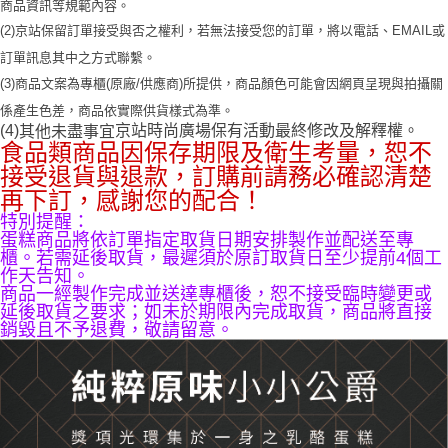
商品資訊等規範內容。
【注意事項】
ATM／網路銀行／等多元方式進行付款，方視為交易完成。
京站台北店專櫃自取
1.本服務係由「台灣大哥大股份有限公司」（以下簡稱本公司）所提供，讓
(2)京站保留訂單接受與否之權利，若無法接受您的訂單，將以電話、EMAIL或
※ 請注意：結帳手續完成當下不需立刻繳費，但若您需要取消訂單，請聯絡
用戶於交易時，得透過本服務購買商品或服務，並由商店將買賣／分期付款
免運費
購買商品的店家。未經商家同意取消之訂單仍視為有效，需透過AFTEE先享
訂單訊息其中之方式聯繫。
買賣價金債權讓與本公司後，依約使用本公司帳單繳交帳款。
後付繳納相關費用。
2.基於同意付款使用「大哥付你分期」之契約關係目的，商店將以您的個人
(3)商品文案為專櫃(原廠/供應商)所提供，商品顏色可能會因網頁呈現與拍攝關
※ 交易是否成功請以「AFTEE先享後付 」之結帳頁面顯示為準，若有關於
資料（包含姓名、電話或地址）提供予台灣大哥大進項蒐集、處理及利用，
是否繳費成功／繳費後需取消欲退款等相關疑問，請聯繫「AFTEE先享後付
係產生色差，商品依實際供貨樣式為準。
由本公司與您本人進行分期帳單所需資料之確認、核對及更正。
客戶支援中心」
https://netprotections.freshdesk.com/support/home
(4)
京站時尚廣場保有活動最終修改及解釋權。
其他未盡事宜
3.完整用戶服務條款，請詳閱以下連結：
https://oppay.tw/userRule
食品類商品因保存期限及衛生考量，恕不
【注意事項】
接受退貨與退款，訂購前請務必確認清楚
１．透過由恩沛科技股份有限公司提供之「AFTEE先享後付」服務完成之交
再下訂，感謝您的配合！
易，需依本服務之必要範圍內提供個人資料，並將交易相關給付款項請求債
權轉讓予恩沛科技股份有限公司。
特別提醒：
２．關於個人資料處理事宜，請瀏覽以下網址：
蛋糕商品將依訂單指定取貨日期安排製作並配送至專
https://aftee.tw/terms/#terms3
櫃。若需延後取貨，最遲須於原訂取貨日至少提前4個工
３．未成年的使用者請事先徵得法定代理人或監護人之同意方可使用
作天告知。
「AFTEE先享後付」，若未經同意申辦者引起之損失，本公司不負相關責
商品一經製作完成並送達專櫃後，恕不接受臨時變更或
任。
延後取貨之要求；如未於期限內完成取貨，商品將直接
４．使用「AFTEE先享後付」時，將依據個別帳號之用戶狀況，依本公司即
銷毀且不予退費，敬請留意。
時審查核予不同之上限額度；若仍有額度不足之情形，本公司將視審查結果
請求用戶進行身份認證。
５．嚴禁一人註冊多個帳號或使用他人資訊註冊。若發現惡意使用之情形，
恩沛科技股份有限公司將有權停止該用戶之使用額度並採取法律行動。