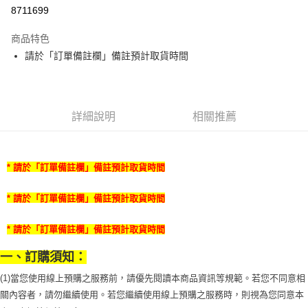
8711699
悠遊付
商品特色
Google Pay
請於「訂單備註欄」備註預計取貨時間
全盈+PAY
大哥付你分期
相關說明
詳細說明
相關推薦
【大哥付你分期使用說明】
AFTEE先享後付
1.本服務由台灣大哥大提供，台灣大哥大用戶可立即使用無須另外申請。
2.付款方式選擇「大哥付你分期」，訂單成立後會自動跳轉到大哥付的交易
相關說明
流程，驗證手機門號後，選擇欲分期的期數、繳款截止日，確認付款後即完
* 請於「訂單備註欄」備註預計取貨時間
【關於「AFTEE先享後付」】
成交易。
ATM付款
AFTEE先享後付是「在收到商品之後才付款」的支付方式。 讓您購物簡單
3.實際核准額度、可分期數及費用金額請依後續交易確認頁面所載為準。
便利好安心！
* 請於「訂單備註欄」備註預計取貨時間
4.訂單成立30分鐘內，如未前往確認交易或遇審核未通過，訂單將自動取
１．簡單：不需註冊會員、不需綁卡、不需儲值。
運送方式
消。如遇「轉專審核」未通過狀況，表示未達大哥付你分期系統評分，恕無
２．便利：只要手機號碼，簡訊認證，即可結帳。
法說明評估內容。
* 請於「訂單備註欄」備註預計取貨時間
３．安心：先確認商品／服務後，再付款。
冷凍7-11取貨(快速到店)
【繳款方式說明】
1.分期款項不併入電信帳單，「大哥付你分期」於每月結算日後寄送繳費提
一、訂購須知：
每筆NT$200，滿NT$2,500(含以上)免運費
【「AFTEE先享後付」結帳流程】
醒簡訊。
１．於結帳方式選擇「AFTEE先享後付」後，將跳轉至「AFTEE先享後付」
2.透過簡訊連結打開帳單後，可選擇「超商條碼／台灣大直營門市／銀行轉
(1)當您使用線上預購之服務前，請優先閱讀本商品資訊等規範。若您不同意相
冷凍宅配
結帳頁面，進行簡訊認證並確認金額後，即可完成結帳。
帳／街口支付／iPASS MONEY」等通路繳費。
關內容者，請勿繼續使用。若您繼續使用線上預購之服務時，則視為您同意本
２．訂單成立數日內，您將收到繳費通知簡訊。
每筆NT$200，滿NT$2,500(含以上)免運費
３．收到繳費通知簡訊後14天內，點擊此簡訊中的連結，可透過四大超商／