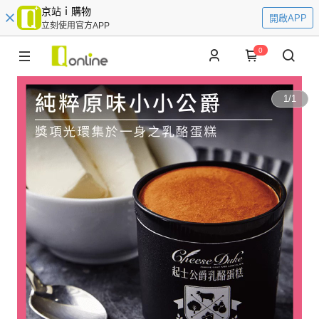
京站ｉ購物
開啟APP
立刻使用官方APP
0
1
/
1