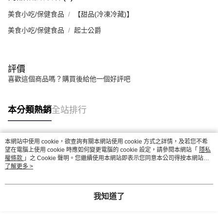
美食小吃/保健食品
【甜品(冷凍冷藏)】
美食小吃/保健食品
起士公爵
評價
喜歡這個商品嗎？購買後給他一個好評吧
本分類熱銷
全站排行
本網站中使用 cookie，欲查詢有關本網站使用 cookie 方式之詳情，及若您不希
熱門標籤
望在電腦上使用 cookie 時應如何變更電腦的 cookie 設定，請參閱本網站「
隱私
權條款
」之 Cookie 聲明。您繼續使用本網站即表示您同意本公司得按本網站使
用條款之 Cookie 聲明使用 cookie。
了解更多 >
我知道了