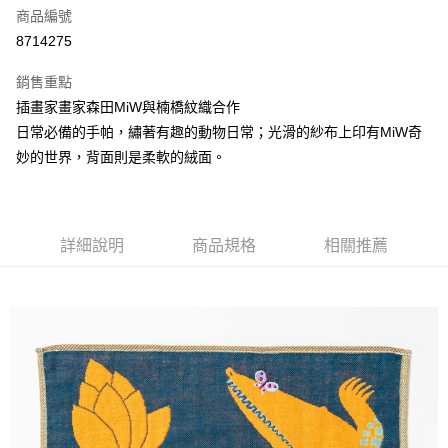
商品編號
街口支付
8714275
悠遊付
銷售重點
Google Pay
插畫家畫家森田MiW與楠橋紋織合作
全盈+PAY
日常必備的手帕，繡著有趣的動物日常；光滑的紗布上印有MiW奇
妙的世界，背面則是柔軟的絨面。
大哥付你分期
相關說明
【大哥付你分期使用說明】
AFTEE先享後付
1.本服務由台灣大哥大提供，台灣大哥大用戶可立即使用無須另外申請。
詳細說明
商品規格
相關推薦
2.付款方式選擇「大哥付你分期」，訂單成立後會自動跳轉到大哥付的交易
相關說明
流程，驗證手機門號後，選擇欲分期的期數、繳款截止日，確認付款後即完
【關於「AFTEE先享後付」】
成交易。
ATM付款
AFTEE先享後付是「在收到商品之後才付款」的支付方式。 讓您購物簡單
3.實際核准額度、可分期數及費用金額請依後續交易確認頁面所載為準。
便利好安心！
4.訂單成立30分鐘內，如未前往確認交易或遇審核未通過，訂單將自動取
１．簡單：不需註冊會員、不需綁卡、不需儲值。
運送方式
消。如遇「轉專審核」未通過狀況，表示未達大哥付你分期系統評分，恕無
２．便利：只要手機號碼，簡訊認證，即可結帳。
法說明評估內容。
３．安心：先確認商品／服務後，再付款。
付款後全家取貨
【繳款方式說明】
1.分期款項不併入電信帳單，「大哥付你分期」於每月結算日後寄送繳費提
每筆NT$70，滿NT$899(含以上)免運費
【「AFTEE先享後付」結帳流程】
醒簡訊。
１．於結帳方式選擇「AFTEE先享後付」後，將跳轉至「AFTEE先享後付」
2.透過簡訊連結打開帳單後，可選擇「超商條碼／台灣大直營門市／銀行轉
付款後7-11取貨
結帳頁面，進行簡訊認證並確認金額後，即可完成結帳。
帳／街口支付／iPASS MONEY」等通路繳費。