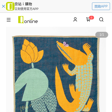
京站ｉ購物
開啟APP
立刻使用官方APP
0
1
/
1