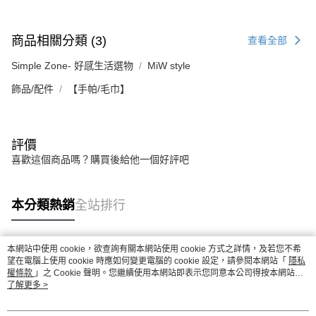
商品相關分類 (3)
查看全部
Simple Zone- 好感生活選物
MiW style
飾品/配件
【手帕/毛巾】
評價
喜歡這個商品嗎？購買後給他一個好評吧
本分類熱銷
全站排行
本網站中使用 cookie，欲查詢有關本網站使用 cookie 方式之詳情，及若您不希
熱門標籤
望在電腦上使用 cookie 時應如何變更電腦的 cookie 設定，請參閱本網站「
隱私
權條款
」之 Cookie 聲明。您繼續使用本網站即表示您同意本公司得按本網站使
用條款之 Cookie 聲明使用 cookie。
了解更多 >