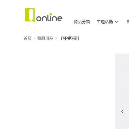
商品分類
主題活動
首頁
餐廚用品
【杯/瓶/壺】