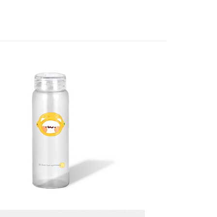
你分期使用說明】
享後付
由台灣大哥大提供，台灣大哥大用戶可立即使用無須另外申請。
式選擇「大哥付你分期」，訂單成立後會自動跳轉到大哥付的交易
證手機門號後，選擇欲分期的期數、繳款截止日，確認付款後即
FTEE先享後付」】
。
先享後付是「在收到商品之後才付款」的支付方式。 讓您購物簡單
准額度、可分期數及費用金額請依後續交易確認頁面所載為準。
心！
立30分鐘內，如未前往確認交易或遇審核未通過，訂單將自動取
：不需註冊會員、不需綁卡、不需儲值。
「轉專審核」未通過狀況，表示未達大哥付你分期系統評分，恕
：只要手機號碼，簡訊認證，即可結帳。
評估內容。
：先確認商品／服務後，再付款。
式說明】
家取貨
項不併入電信帳單，「大哥付你分期」於每月結算日後寄送繳費提
EE先享後付」結帳流程】
0，滿NT$899(含以上)免運費
方式選擇「AFTEE先享後付」後，將跳轉至「AFTEE先享後
訊連結打開帳單後，可選擇「超商條碼／台灣大直營門市／銀行轉
頁面，進行簡訊認證並確認金額後，即可完成結帳。
付／iPASS MONEY」等通路繳費。
1取貨
成立數日內，您將收到繳費通知簡訊。
費通知簡訊後14天內，點擊此簡訊中的連結，可透過四大超商
0，滿NT$899(含以上)免運費
項】
網路銀行／等多元方式進行付款，方視為交易完成。
係由「台灣大哥大股份有限公司」（以下簡稱本公司）所提供，讓
：結帳手續完成當下不需立刻繳費，但若您需要取消訂單，請聯
易時，得透過本服務購買商品或服務，並由商店將買賣／分期付
的店家。未經商家同意取消之訂單仍視為有效，需透過AFTEE
金債權讓與本公司後，依約使用本公司帳單繳交帳款。
繳納相關費用。
00，滿NT$1,000(含以上)免運費
意付款使用「大哥付你分期」之契約關係目的，商店將以您的個人
否成功請以「AFTEE先享後付 」之結帳頁面顯示為準，若有關於
含姓名、電話或地址）提供予台灣大哥大進項蒐集、處理及利
功／繳費後需取消欲退款等相關疑問，請聯繫「AFTEE先享後
公司與您本人進行分期帳單所需資料之確認、核對及更正。
援中心」
https://netprotections.freshdesk.com/support/home
戶服務條款，請詳閱以下連結：
https://oppay.tw/userRule
項】
客服中心(1F星巴克旁) 即日起不提供京站紙袋，取件時