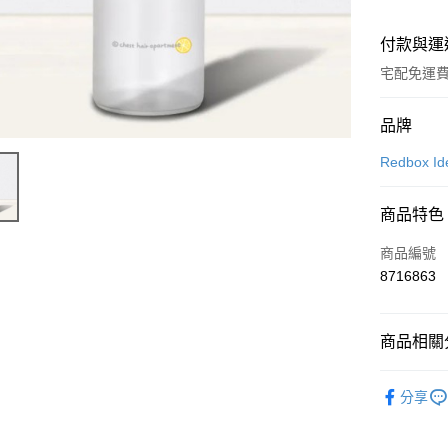
付款與運
宅配免運
付款方式
品牌
信用卡一
Redbox 
LINE Pay
商品特色
Apple Pay
商品編號
街口支付
8716863
悠遊付
商品相關分
Google Pa
餐廚用品
全盈+PAY
分享
3C家電
大哥付你
相關說明