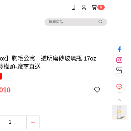
0
box】胸毛公寓｜透明磨砂玻璃瓶 17oz-
檸檬頭-廠商直送
010