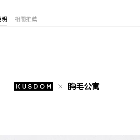
【大哥付
AFTEE先
1.本服務
2.付款方
相關說明
說明
相關推薦
流程，驗
【關於「A
ATM付款
完成交易
AFTEE
3.實際核
便利好安
4.訂單成
１．簡單
消。如遇
２．便利
運送方式
無法說明
３．安心
【繳款方
付款後全
1.分期款
【「AFT
醒簡訊。
每筆NT$7
１．於結帳
2.透過簡
付」結帳
帳／街口支
付款後7-1
２．訂單
３．收到繳
每筆NT$7
【注意事
／ATM／
1.本服務
※ 請注意
宅配
用戶於交
絡購買商品
款買賣價
先享後付
每筆NT$1
2.基於同
※ 交易是
資料（包
是否繳費成
免運優惠
用，由本
付客戶支
免運費
3.完整用
【注意事
京站台北店