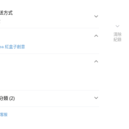
送方式
費
清除
紀錄
次付款
Idea 紅盒子創意
類 (2)
y
【杯/瓶/壺】
客服
Redbox Idea 紅盒子創意
分期