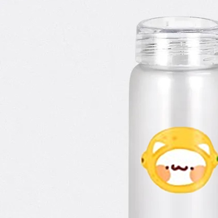
１．透過由
交易，需
請自備購
求債權轉
免運費
２．關於
https://aft
３．未成
「AFTE
任。
４．使用「
即時審查
結果請求
５．嚴禁
形，恩沛
動。