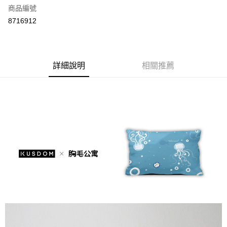
商品編號
街口支付
8716912
悠遊付
Google Pay
全盈+PAY
詳細說明
相關推薦
大哥付你分期
相關說明
【大哥付你分期使用說明】
AFTEE先享後付
1.本服務由台灣大哥大提供，台灣大哥大用戶可立即使用無須另外申請。
2.付款方式選擇「大哥付你分期」，訂單成立後會自動跳轉到大哥付的交易
相關說明
流程，驗證手機門號後，選擇欲分期的期數、繳款截止日，確認付款後即完
【關於「AFTEE先享後付」】
成交易。
ATM付款
AFTEE先享後付是「在收到商品之後才付款」的支付方式。 讓您購物簡單
3.實際核准額度、可分期數及費用金額請依後續交易確認頁面所載為準。
便利好安心！
4.訂單成立30分鐘內，如未前往確認交易或遇審核未通過，訂單將自動取
１．簡單：不需註冊會員、不需綁卡、不需儲值。
運送方式
消。如遇「轉專審核」未通過狀況，表示未達大哥付你分期系統評分，恕無
２．便利：只要手機號碼，簡訊認證，即可結帳。
法說明評估內容。
３．安心：先確認商品／服務後，再付款。
付款後全家取貨
【繳款方式說明】
1.分期款項不併入電信帳單，「大哥付你分期」於每月結算日後寄送繳費提
每筆NT$70，滿NT$899(含以上)免運費
【「AFTEE先享後付」結帳流程】
醒簡訊。
１．於結帳方式選擇「AFTEE先享後付」後，將跳轉至「AFTEE先享後付」
2.透過簡訊連結打開帳單後，可選擇「超商條碼／台灣大直營門市／銀行轉
付款後7-11取貨
結帳頁面，進行簡訊認證並確認金額後，即可完成結帳。
帳／街口支付／iPASS MONEY」等通路繳費。