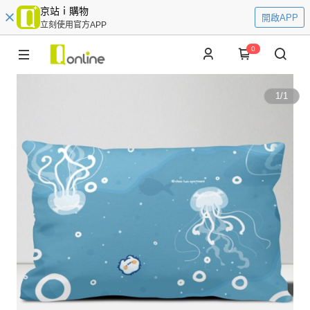
京站ｉ購物
開啟APP
立刻使用官方APP
0
1
/
1