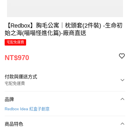
【Redbox】胸毛公寓｜枕頭套(2件裝) -生命初
始之海(喵喵怪進化篇)-廠商直送
宅配免運費
NT$970
付款與運送方式
宅配免運費
付款方式
品牌
信用卡一次付款
Redbox Idea 紅盒子創意
LINE Pay
商品特色
Apple Pay