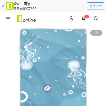
京站ｉ購物
開啟APP
立刻使用官方APP
0
1
/
1