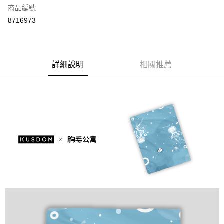
商品編號
街口支付
8716973
悠遊付
Google Pay
全盈+PAY
詳細說明
相關推薦
大哥付你分期
相關說明
【大哥付你分期使用說明】
AFTEE先享後付
1.本服務由台灣大哥大提供，台灣大哥大用戶可立即使用無須另外申請。
2.付款方式選擇「大哥付你分期」，訂單成立後會自動跳轉到大哥付的交易
相關說明
流程，驗證手機門號後，選擇欲分期的期數、繳款截止日，確認付款後即完
【關於「AFTEE先享後付」】
成交易。
ATM付款
AFTEE先享後付是「在收到商品之後才付款」的支付方式。 讓您購物簡單
3.實際核准額度、可分期數及費用金額請依後續交易確認頁面所載為準。
便利好安心！
4.訂單成立30分鐘內，如未前往確認交易或遇審核未通過，訂單將自動取
１．簡單：不需註冊會員、不需綁卡、不需儲值。
運送方式
消。如遇「轉專審核」未通過狀況，表示未達大哥付你分期系統評分，恕無
２．便利：只要手機號碼，簡訊認證，即可結帳。
法說明評估內容。
３．安心：先確認商品／服務後，再付款。
付款後全家取貨
【繳款方式說明】
1.分期款項不併入電信帳單，「大哥付你分期」於每月結算日後寄送繳費提
每筆NT$70，滿NT$899(含以上)免運費
【「AFTEE先享後付」結帳流程】
醒簡訊。
１．於結帳方式選擇「AFTEE先享後付」後，將跳轉至「AFTEE先享後付」
2.透過簡訊連結打開帳單後，可選擇「超商條碼／台灣大直營門市／銀行轉
付款後7-11取貨
結帳頁面，進行簡訊認證並確認金額後，即可完成結帳。
帳／街口支付／iPASS MONEY」等通路繳費。