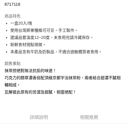
8717118
悠遊付
商品特色
Google Pay
一盒20入/塊
全盈+PAY
使用台灣屏東種植可可豆，手工製作。
建議品嘗溫度12~20度，未食用完請冷藏保存。
大哥付你分期
新鮮食材現點現做。
相關說明
本產品含有牛奶及奶製品，不適合過敏體質者食用。
【大哥付你分期使用說明】
AFTEE先享後付
1.本服務由台灣大哥大提供，台灣大哥大用戶可立即使用無須另外申請。
銷售重點
2.付款方式選擇「大哥付你分期」，訂單成立後會自動跳轉到大哥付的交易
相關說明
流程，驗證手機門號後，選擇欲分期的期數、繳款截止日，確認付款後即完
抹茶控絕對無法抗拒的味道！
【關於「AFTEE先享後付」】
成交易。
ATM付款
AFTEE先享後付是「在收到商品之後才付款」的支付方式。 讓您購物簡單
巧克力的醇厚濃香搭配頂級京都宇治抹茶粉，兩者結合甜濃不膩相
3.實際核准額度、可分期數及費用金額請依後續交易確認頁面所載為準。
便利好安心！
4.訂單成立30分鐘內，如未前往確認交易或遇審核未通過，訂單將自動取
輔相成。
１．簡單：不需註冊會員、不需綁卡、不需儲值。
運送方式
消。如遇「轉專審核」未通過狀況，表示未達大哥付你分期系統評分，恕無
２．便利：只要手機號碼，簡訊認證，即可結帳。
瓦解彼此原有的苦澀及甜膩，相當絕配！
法說明評估內容。
３．安心：先確認商品／服務後，再付款。
冷凍7-11取貨(快速到店)
【繳款方式說明】
1.分期款項不併入電信帳單，「大哥付你分期」於每月結算日後寄送繳費提
每筆NT$200，滿NT$2,500(含以上)免運費
【「AFTEE先享後付」結帳流程】
醒簡訊。
１．於結帳方式選擇「AFTEE先享後付」後，將跳轉至「AFTEE先享後付」
2.透過簡訊連結打開帳單後，可選擇「超商條碼／台灣大直營門市／銀行轉
冷凍宅配
詳細說明
相關推薦
結帳頁面，進行簡訊認證並確認金額後，即可完成結帳。
帳／街口支付／iPASS MONEY」等通路繳費。
２．訂單成立數日內，您將收到繳費通知簡訊。
每筆NT$200，滿NT$2,500(含以上)免運費
３．收到繳費通知簡訊後14天內，點擊此簡訊中的連結，可透過四大超商／