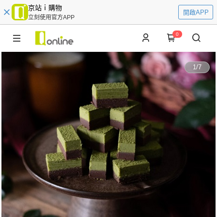
京站ｉ購物
開啟APP
立刻使用官方APP
0
1
/
7