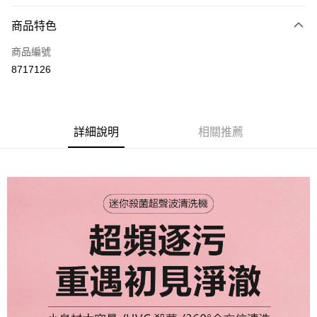
LINE Pay
商品特色
Apple Pay
商品編號
街口支付
8717126
悠遊付
Google Pay
全盈+PAY
詳細說明
相關推薦
大哥付你分期
相關說明
【大哥付你分期使用說明】
AFTEE先享後付
1.本服務由台灣大哥大提供，台灣大哥大用戶可立即使用無須另外申請。
2.付款方式選擇「大哥付你分期」，訂單成立後會自動跳轉到大哥付的交易
相關說明
流程，驗證手機門號後，選擇欲分期的期數、繳款截止日，確認付款後即完
【關於「AFTEE先享後付」】
成交易。
ATM付款
AFTEE先享後付是「在收到商品之後才付款」的支付方式。 讓您購物簡單
3.實際核准額度、可分期數及費用金額請依後續交易確認頁面所載為準。
便利好安心！
4.訂單成立30分鐘內，如未前往確認交易或遇審核未通過，訂單將自動取
１．簡單：不需註冊會員、不需綁卡、不需儲值。
運送方式
消。如遇「轉專審核」未通過狀況，表示未達大哥付你分期系統評分，恕無
２．便利：只要手機號碼，簡訊認證，即可結帳。
法說明評估內容。
３．安心：先確認商品／服務後，再付款。
付款後全家取貨
【繳款方式說明】