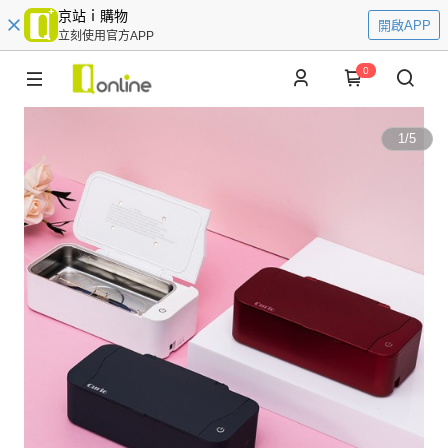
京站ｉ購物
開啟APP
立刻使用官方APP
0
1
/
5