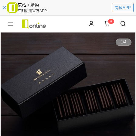
京站ｉ購物
開啟APP
立刻使用官方APP
0
1
/
4