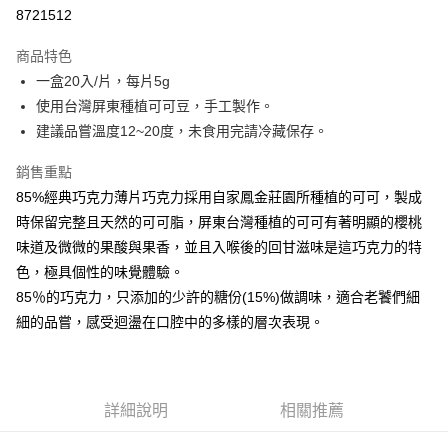
8721512
悠遊付
商品特色
Google Pay
一盒20入/片，每片5g
全盈+PAY
使用台灣屏東種植可可豆，手工製作。
建議品嘗溫度12~20度，未食用完請冷藏保存。
大哥付你分期
相關說明
銷售重點
【大哥付你分期使用說明】
85%經典巧克力薄片巧克力採用自家鳳金莊園所種植的可可，製成
AFTEE先享後付
1.本服務由台灣大哥大提供，台灣大哥大用戶可立即使用無須另外申請。
時保留完整且天然的可可脂，屏東台灣種植的可可有著明顯的櫻桃
2.付款方式選擇「大哥付你分期」，訂單成立後會自動跳轉到大哥付的交易
相關說明
流程，驗證手機門號後，選擇欲分期的期數、繳款截止日，確認付款後即完
味道及微微的果酸與果香，並且入喉後的回甘滋味是這巧克力的特
【關於「AFTEE先享後付」】
成交易。
ATM付款
AFTEE先享後付是「在收到商品之後才付款」的支付方式。 讓您購物簡單
色，極具個性的味覺體驗。
3.實際核准額度、可分期數及費用金額請依後續交易確認頁面所載為準。
便利好安心！
4.訂單成立30分鐘內，如未前往確認交易或遇審核未通過，訂單將自動取
85％的巧克力，只添加的少許的糖份(15%)做調味，適合老饕們細
１．簡單：不需註冊會員、不需綁卡、不需儲值。
運送方式
消。如遇「轉專審核」未通過狀況，表示未達大哥付你分期系統評分，恕無
２．便利：只要手機號碼，簡訊認證，即可結帳。
細的品嘗，感受迴盪在口腔中的多樣的層次表現。
法說明評估內容。
３．安心：先確認商品／服務後，再付款。
冷凍7-11取貨(快速到店)
【繳款方式說明】
1.分期款項不併入電信帳單，「大哥付你分期」於每月結算日後寄送繳費提
每筆NT$200，滿NT$2,500(含以上)免運費
【「AFTEE先享後付」結帳流程】
醒簡訊。
１．於結帳方式選擇「AFTEE先享後付」後，將跳轉至「AFTEE先享後付」
2.透過簡訊連結打開帳單後，可選擇「超商條碼／台灣大直營門市／銀行轉
冷凍宅配
詳細說明
相關推薦
結帳頁面，進行簡訊認證並確認金額後，即可完成結帳。
帳／街口支付／iPASS MONEY」等通路繳費。
２．訂單成立數日內，您將收到繳費通知簡訊。
每筆NT$200，滿NT$2,500(含以上)免運費
３．收到繳費通知簡訊後14天內，點擊此簡訊中的連結，可透過四大超商／