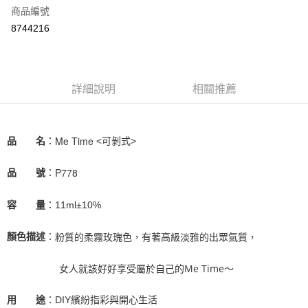
商品編號
街口支付
8744216
悠遊付
Google Pay
全盈+PAY
詳細說明
相關推薦
大哥付你分期
相關說明
Me Time
品       名
：
<可剝式>
【大哥付你分期使用說明】
AFTEE先享後付
1.本服務由台灣大哥大提供，台灣大哥大用戶可立即使用無須另外申請。
2.付款方式選擇「大哥付你分期」，訂單成立後會自動跳轉到大哥付的交易
P778
品       號
：
相關說明
流程，驗證手機門號後，選擇欲分期的期數、繳款截止日，確認付款後即完
【關於「AFTEE先享後付」】
成交易。
ATM付款
AFTEE先享後付是「在收到商品之後才付款」的支付方式。 讓您購物簡單
容       量
：11ml±10%
3.實際核准額度、可分期數及費用金額請依後續交易確認頁面所載為準。
便利好安心！
4.訂單成立30分鐘內，如未前往確認交易或遇審核未通過，訂單將自動取
１．簡單：不需註冊會員、不需綁卡、不需儲值。
運送方式
消。如遇「轉專審核」未通過狀況，表示未達大哥付你分期系統評分，恕無
粉質的柔霧玫瑰色，有著高級淡雅的出眾氣質，
顏色描述
：
２．便利：只要手機號碼，簡訊認證，即可結帳。
法說明評估內容。
３．安心：先確認商品／服務後，再付款。
付款後全家取貨
【繳款方式說明】
                   女人就該好好享受屬於自己的Me Time～
1.分期款項不併入電信帳單，「大哥付你分期」於每月結算日後寄送繳費提
每筆NT$70，滿NT$899(含以上)免運費
【「AFTEE先享後付」結帳流程】
醒簡訊。
１．於結帳方式選擇「AFTEE先享後付」後，將跳轉至「AFTEE先享後付」
2.透過簡訊連結打開帳單後，可選擇「超商條碼／台灣大直營門市／銀行轉
付款後7-11取貨
用       途
：DIY繽紛指彩與開心生活
結帳頁面，進行簡訊認證並確認金額後，即可完成結帳。
帳／街口支付／iPASS MONEY」等通路繳費。