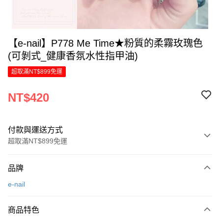
【e-nail】P778 Me Time★粉質的柔霧玫瑰色
(可剝式_健康香氛水性指甲油)
超取滿NT$899免運
NT$420
付款與運送方式
超取滿NT$899免運
付款方式
品牌
信用卡一次付款
e-nail
LINE Pay
商品特色
Apple Pay