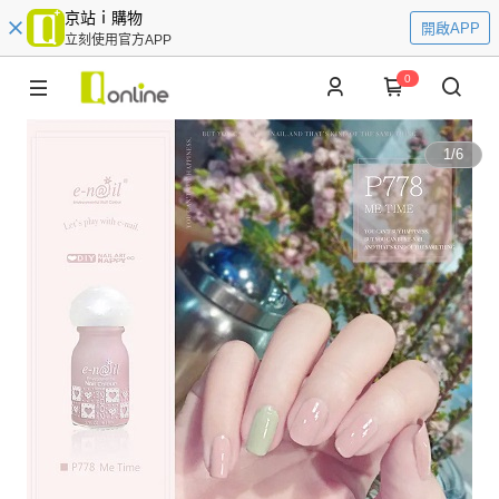
京站ｉ購物
開啟APP
立刻使用官方APP
0
1
/
6