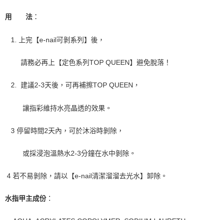
２．訂單成立數日內，您將收到繳費通知簡訊。
每筆NT$70，滿NT$899(含以上)免運費
３．收到繳費通知簡訊後14天內，點擊此簡訊中的連結，可透過四大超商／
用       法
：
【注意事項】
ATM／網路銀行／等多元方式進行付款，方視為交易完成。
宅配
1.本服務係由「台灣大哥大股份有限公司」（以下簡稱本公司）所提供，讓
※ 請注意：結帳手續完成當下不需立刻繳費，但若您需要取消訂單，請聯絡
用戶於交易時，得透過本服務購買商品或服務，並由商店將買賣／分期付款
每筆NT$100，滿NT$1,000(含以上)免運費
購買商品的店家。未經商家同意取消之訂單仍視為有效，需透過AFTEE先享
   1. 
上完【e-nail可剝系列】後，
買賣價金債權讓與本公司後，依約使用本公司帳單繳交帳款。
後付繳納相關費用。
2.基於同意付款使用「大哥付你分期」之契約關係目的，商店將以您的個人
京站台北店客服中心(1F星巴克旁) 即日起不提供京站紙袋，取件時
※ 交易是否成功請以「AFTEE先享後付 」之結帳頁面顯示為準，若有關於
資料（包含姓名、電話或地址）提供予台灣大哥大進項蒐集、處理及利用，
        請務必再上【定色系列TOP QUEEN】避免脫落！
是否繳費成功／繳費後需取消欲退款等相關疑問，請聯繫「AFTEE先享後付
請自備購物袋，若需購買紙袋可現場詢問
由本公司與您本人進行分期帳單所需資料之確認、核對及更正。
客戶支援中心」
https://netprotections.freshdesk.com/support/home
3.完整用戶服務條款，請詳閱以下連結：
https://oppay.tw/userRule
免運費
   2.  
建議2-3天後，可再補擦TOP QUEEN，
【注意事項】
１．透過由恩沛科技股份有限公司提供之「AFTEE先享後付」服務完成之交
         讓指彩維持水亮晶透的效果。
易，需依本服務之必要範圍內提供個人資料，並將交易相關給付款項請求債
權轉讓予恩沛科技股份有限公司。
２．關於個人資料處理事宜，請瀏覽以下網址：
   3 
停留時間2天內，可於沐浴時剝除，
https://aftee.tw/terms/#terms3
３．未成年的使用者請事先徵得法定代理人或監護人之同意方可使用
         或採浸泡溫熱水2-3分鐘在水中剝除。
「AFTEE先享後付」，若未經同意申辦者引起之損失，本公司不負相關責
任。
４．使用「AFTEE先享後付」時，將依據個別帳號之用戶狀況，依本公司即
 4 
若不易剝除，請以【e-nail清潔溜溜去光水】卸除。 
時審查核予不同之上限額度；若仍有額度不足之情形，本公司將視審查結果
請求用戶進行身份認證。
５．嚴禁一人註冊多個帳號或使用他人資訊註冊。若發現惡意使用之情形，
水指甲主成份
：
恩沛科技股份有限公司將有權停止該用戶之使用額度並採取法律行動。