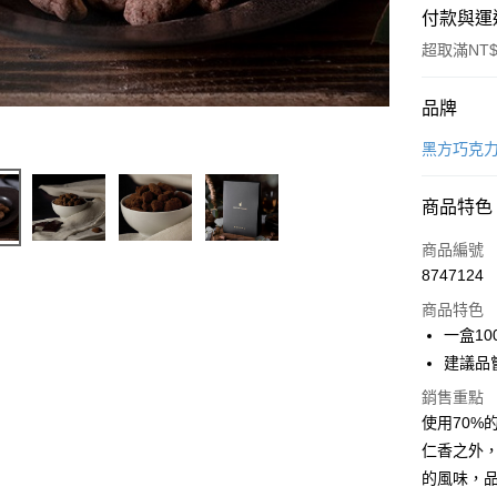
付款與運
超取滿NT$
付款方式
品牌
信用卡一
黑方巧克
LINE Pay
商品特色
Apple Pay
商品編號
街口支付
8747124
商品特色
悠遊付
一盒10
Google Pa
建議品
全盈+PAY
銷售重點
使用70
大哥付你
仁香之外
相關說明
的風味，
【大哥付