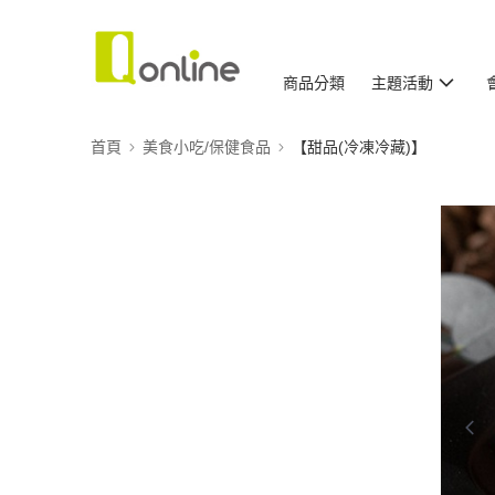
商品分類
主題活動
首頁
美食小吃/保健食品
【甜品(冷凍冷藏)】