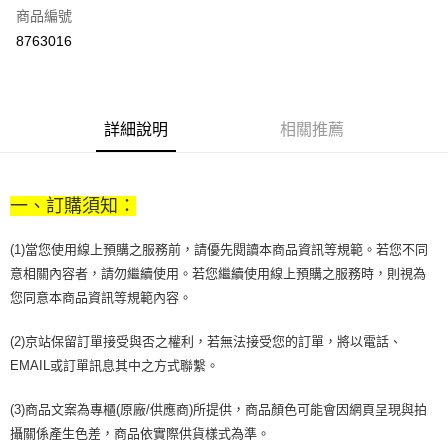
商品編號
街口支付
8763016
悠遊付
Google Pay
全盈+PAY
詳細說明
相關推薦
大哥付你分期
相關說明
一、訂購須知：
【大哥付你分期使用說明】
AFTEE先享後付
1.本服務由台灣大哥大提供，台灣大哥大用戶可立即使用無須另外申請。
2.付款方式選擇「大哥付你分期」，訂單成立後會自動跳轉到大哥付的交易
(1)當您使用線上預購之服務前，請優先閱讀本商品資訊等規範。若您不同
相關說明
流程，驗證手機門號後，選擇欲分期的期數、繳款截止日，確認付款後即完
意相關內容者，請勿繼續使用。若您繼續使用線上預購之服務時，則視為
【關於「AFTEE先享後付」】
成交易。
ATM付款
AFTEE先享後付是「在收到商品之後才付款」的支付方式。 讓您購物簡單
您同意本商品資訊等規範內容。
3.實際核准額度、可分期數及費用金額請依後續交易確認頁面所載為準。
便利好安心！
4.訂單成立30分鐘內，如未前往確認交易或遇審核未通過，訂單將自動取
１．簡單：不需註冊會員、不需綁卡、不需儲值。
運送方式
消。如遇「轉專審核」未通過狀況，表示未達大哥付你分期系統評分，恕無
(2)京站保留訂單接受與否之權利，若無法接受您的訂單，將以電話、
２．便利：只要手機號碼，簡訊認證，即可結帳。
法說明評估內容。
３．安心：先確認商品／服務後，再付款。
EMAIL或訂單訊息其中之方式聯繫。
付款後全家取貨
【繳款方式說明】
1.分期款項不併入電信帳單，「大哥付你分期」於每月結算日後寄送繳費提
每筆NT$70，滿NT$899(含以上)免運費
【「AFTEE先享後付」結帳流程】
(3)商品文案為專櫃(原廠/供應商)所提供，商品顏色可能會因網頁呈現與拍
醒簡訊。
１．於結帳方式選擇「AFTEE先享後付」後，將跳轉至「AFTEE先享後付」
2.透過簡訊連結打開帳單後，可選擇「超商條碼／台灣大直營門市／銀行轉
攝關係產生色差，商品依實際供貨樣式為準。
付款後7-11取貨
結帳頁面，進行簡訊認證並確認金額後，即可完成結帳。
帳／街口支付／iPASS MONEY」等通路繳費。