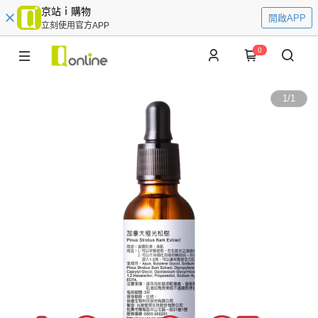
京站ｉ購物
開啟APP
立刻使用官方APP
0
1
/
1