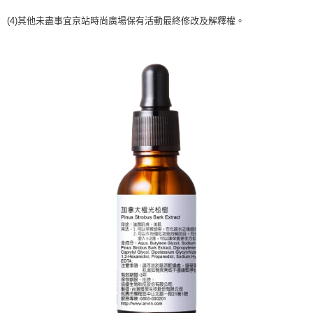
２．訂單成立數日內，您將收到繳費通知簡訊。
每筆NT$70，滿NT$899(含以上)免運費
３．收到繳費通知簡訊後14天內，點擊此簡訊中的連結，可透過四大超商／
(4)其他未盡事宜京站時尚廣場保有活動最終修改及解釋權。
【注意事項】
ATM／網路銀行／等多元方式進行付款，方視為交易完成。
宅配
1.本服務係由「台灣大哥大股份有限公司」（以下簡稱本公司）所提供，讓
※ 請注意：結帳手續完成當下不需立刻繳費，但若您需要取消訂單，請聯絡
用戶於交易時，得透過本服務購買商品或服務，並由商店將買賣／分期付款
每筆NT$100，滿NT$1,000(含以上)免運費
購買商品的店家。未經商家同意取消之訂單仍視為有效，需透過AFTEE先享
買賣價金債權讓與本公司後，依約使用本公司帳單繳交帳款。
後付繳納相關費用。
2.基於同意付款使用「大哥付你分期」之契約關係目的，商店將以您的個人
京站台北店客服中心(1F星巴克旁) 即日起不提供京站紙袋，取件時
※ 交易是否成功請以「AFTEE先享後付 」之結帳頁面顯示為準，若有關於
資料（包含姓名、電話或地址）提供予台灣大哥大進項蒐集、處理及利用，
是否繳費成功／繳費後需取消欲退款等相關疑問，請聯繫「AFTEE先享後付
請自備購物袋，若需購買紙袋可現場詢問
由本公司與您本人進行分期帳單所需資料之確認、核對及更正。
客戶支援中心」
https://netprotections.freshdesk.com/support/home
3.完整用戶服務條款，請詳閱以下連結：
https://oppay.tw/userRule
免運費
【注意事項】
１．透過由恩沛科技股份有限公司提供之「AFTEE先享後付」服務完成之交
易，需依本服務之必要範圍內提供個人資料，並將交易相關給付款項請求債
權轉讓予恩沛科技股份有限公司。
２．關於個人資料處理事宜，請瀏覽以下網址：
https://aftee.tw/terms/#terms3
３．未成年的使用者請事先徵得法定代理人或監護人之同意方可使用
「AFTEE先享後付」，若未經同意申辦者引起之損失，本公司不負相關責
任。
４．使用「AFTEE先享後付」時，將依據個別帳號之用戶狀況，依本公司即
時審查核予不同之上限額度；若仍有額度不足之情形，本公司將視審查結果
請求用戶進行身份認證。
５．嚴禁一人註冊多個帳號或使用他人資訊註冊。若發現惡意使用之情形，
恩沛科技股份有限公司將有權停止該用戶之使用額度並採取法律行動。