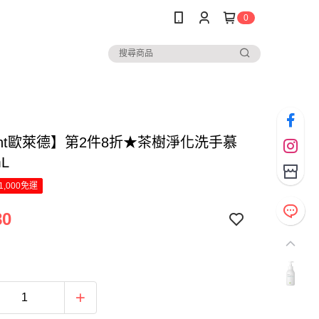
0
ight歐萊德】第2件8折★茶樹淨化洗手慕
L
1,000免運
80