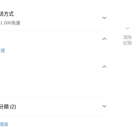
送方式
1,000免運
清除
紀錄
次付款
萊德
類 (2)
y
O'right歐萊德
客服
【洗沐/衛浴用品】
分期