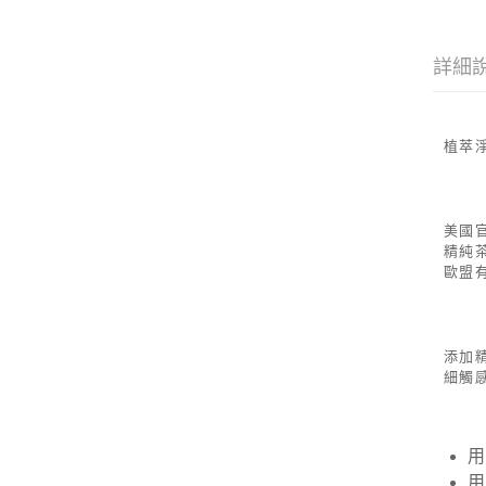
詳細
植萃
美國官
精純
歐盟
添加
細觸