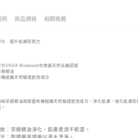
【大哥付
AFTEE先
1.本服務
2.付款方
相關說明
說明
商品規格
相關推薦
流程，驗
【關於「A
ATM付款
完成交易
AFTEE
3.實際核
便利好安
4.訂單成
１．簡單
淨化 提升肌膚防禦力
消。如遇
２．便利
運送方式
無法說明
３．安心
【繳款方
付款後全
1.分期款
【「AFT
方USDA Biobased生物基天然永續認證
醒簡訊。
每筆NT$7
１．於結帳
茶樹精油
2.透過簡
付」結帳
帳／街口支
有機組織天然驗證起泡成分
付款後7-1
２．訂單
３．收到繳
每筆NT$7
【注意事
／ATM／
1.本服務
※ 請注意
宅配
用戶於交
絡購買商品
精純茶樹精油與歐盟有機組織天然驗證起泡成分，淨化肌膚，強化肌膚防
款買賣價
先享後付
每筆NT$1
感。
2.基於同
※ 交易是
資料（包
是否繳費成
京站台北店
用，由本
付客戶支
請自備購
3.完整用
用途：茶樹精油淨化，肌膚柔滑不乾澀。
免運費
【注意事
用法：取適量搓揉後以清水洗淨。