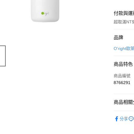
付款與運
超取滿NT$
付款方式
品牌
信用卡一
O'right歐
LINE Pay
商品特色
Apple Pay
商品編號
街口支付
8766291
悠遊付
商品相關分
Google Pa
美妝保養
全盈+PAY
分享
美妝保養
大哥付你
相關說明