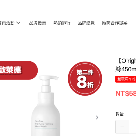
會員活動
品牌優惠
熱銷排行
品牌總覽
廠商合作提案
【O’r
絲450m
超取滿NT$
NT$5
數量