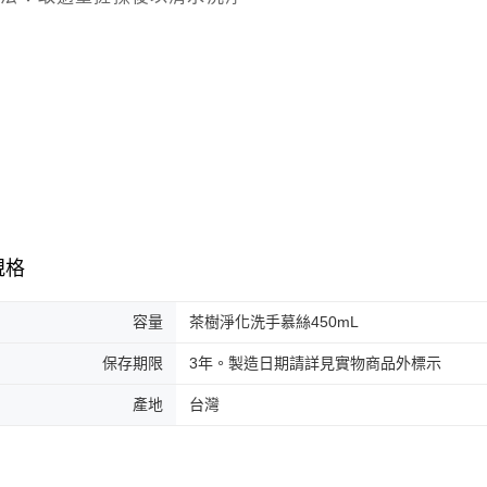
１．透過由
交易，需
求債權轉
２．關於
https://aft
３．未成
「AFTE
任。
４．使用「
即時審查
結果請求
５．嚴禁
形，恩沛
動。
規格
容量
茶樹淨化洗手慕絲450mL
保存期限
3年。製造日期請詳見實物商品外標示
產地
台灣