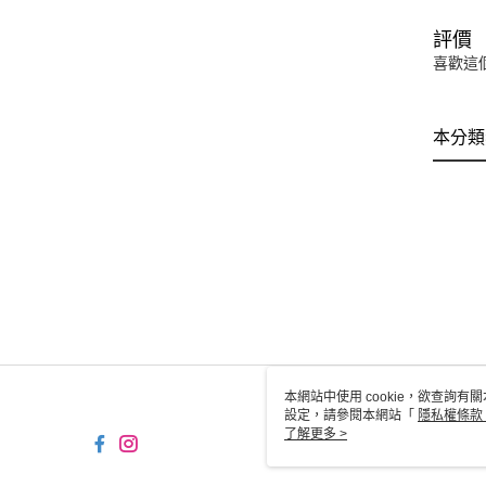
評價
喜歡這
本分類
本網站中使用 cookie，欲查詢有關
設定，請參閱本網站「
隱私權條款
使用 cookie。
了解更多 >