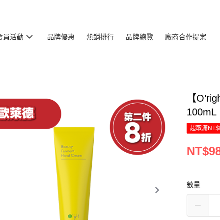
會員活動
品牌優惠
熱銷排行
品牌總覽
廠商合作提案
【O’r
100mL
超取滿NT$
NT$9
數量