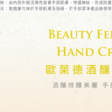
１．透過由
用途：由內而外賦活彈亮滋養手部肌膚，修護撫紋，形成防護
交易，需
用法：取適量勻抹於手部肌膚及指緣，於手部潔淨產品後使用
求債權轉
２．關於
https://aft
３．未成
「AFTE
任。
４．使用「
即時審查
結果請求
５．嚴禁
形，恩沛
動。