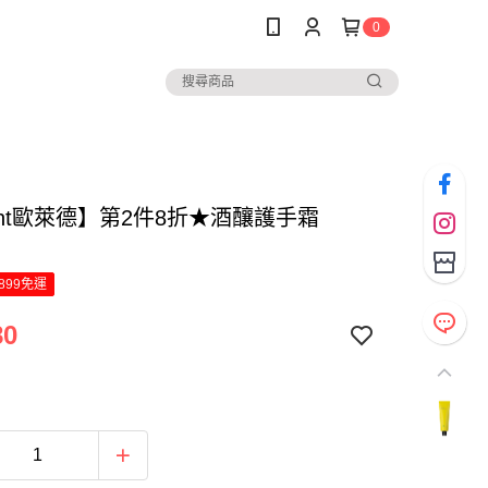
0
ight歐萊德】第2件8折★酒釀護手霜
899免運
80