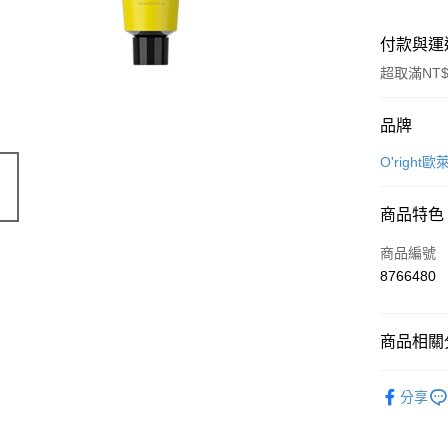
付款與運
超取滿NT$
付款方式
品牌
信用卡一
O'right歐
LINE Pay
商品特色
Apple Pay
商品編號
街口支付
8766480
悠遊付
商品相關分
Google Pa
美妝保養
全盈+PAY
分享
美妝保養
大哥付你
相關說明