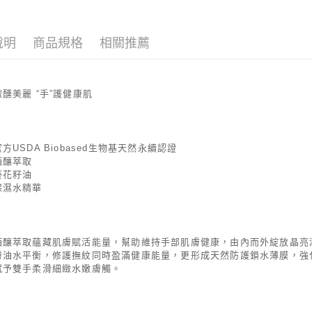
【大哥付
AFTEE先
1.本服務
2.付款方
相關說明
說明
商品規格
相關推薦
流程，驗
【關於「A
ATM付款
完成交易
AFTEE
3.實際核
便利好安
4.訂單成
１．簡單
醺美麗 “手”護健康肌
消。如遇
２．便利
運送方式
無法說明
３．安心
【繳款方
付款後全
1.分期款
【「AFT
方USDA Biobased生物基天然永續認證
醒簡訊。
每筆NT$7
１．於結帳
酒釀萃取
2.透過簡
付」結帳
帳／街口支
葵花籽油
付款後7-1
２．訂單
保濕水精華
３．收到繳
每筆NT$7
【注意事
／ATM／
1.本服務
※ 請注意
宅配
用戶於交
絡購買商品
款買賣價
先享後付
每筆NT$1
酒釀萃取蘊藏肌膚賦活能量，幫助維持手部肌膚健康，由內而外綻放晶亮
2.基於同
※ 交易是
膚油水平衡，修護撫紋同時盈滿健康能量，更形成天然防護鎖水薄膜，強
資料（包
是否繳費成
京站台北店
賦予雙手柔滑細緻水嫩膚觸。
用，由本
付客戶支
請自備購
3.完整用
免運費
【注意事