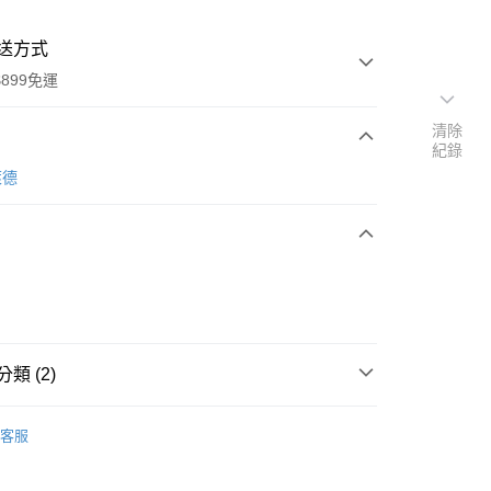
送方式
899免運
清除
紀錄
次付款
萊德
類 (2)
y
O'right歐萊德
客服
【身體乳/手足保養】
分期