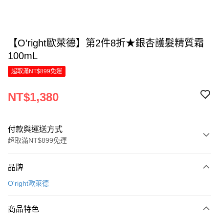
【O’right歐萊德】第2件8折★銀杏護髮精質霜
100mL
超取滿NT$899免運
NT$1,380
付款與運送方式
超取滿NT$899免運
付款方式
品牌
信用卡一次付款
O'right歐萊德
LINE Pay
商品特色
Apple Pay