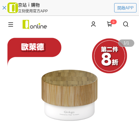
京站ｉ購物
開啟APP
立刻使用官方APP
0
1
/
1