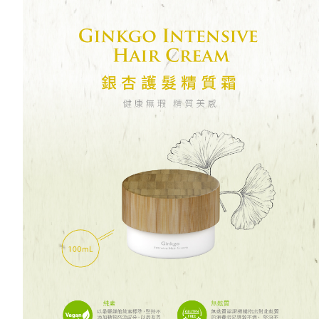
２．訂單成立數日內，您將收到繳費通知簡訊。
每筆NT$70，滿NT$899(含以上)免運費
３．收到繳費通知簡訊後14天內，點擊此簡訊中的連結，可透過四大超商／
【注意事項】
ATM／網路銀行／等多元方式進行付款，方視為交易完成。
宅配
1.本服務係由「台灣大哥大股份有限公司」（以下簡稱本公司）所提供，讓
※ 請注意：結帳手續完成當下不需立刻繳費，但若您需要取消訂單，請聯絡
用戶於交易時，得透過本服務購買商品或服務，並由商店將買賣／分期付款
每筆NT$100，滿NT$1,000(含以上)免運費
購買商品的店家。未經商家同意取消之訂單仍視為有效，需透過AFTEE先享
買賣價金債權讓與本公司後，依約使用本公司帳單繳交帳款。
後付繳納相關費用。
2.基於同意付款使用「大哥付你分期」之契約關係目的，商店將以您的個人
京站台北店客服中心(1F星巴克旁) 即日起不提供京站紙袋，取件時
※ 交易是否成功請以「AFTEE先享後付 」之結帳頁面顯示為準，若有關於
資料（包含姓名、電話或地址）提供予台灣大哥大進項蒐集、處理及利用，
是否繳費成功／繳費後需取消欲退款等相關疑問，請聯繫「AFTEE先享後付
請自備購物袋，若需購買紙袋可現場詢問
由本公司與您本人進行分期帳單所需資料之確認、核對及更正。
客戶支援中心」
https://netprotections.freshdesk.com/support/home
3.完整用戶服務條款，請詳閱以下連結：
https://oppay.tw/userRule
免運費
【注意事項】
１．透過由恩沛科技股份有限公司提供之「AFTEE先享後付」服務完成之交
易，需依本服務之必要範圍內提供個人資料，並將交易相關給付款項請求債
權轉讓予恩沛科技股份有限公司。
２．關於個人資料處理事宜，請瀏覽以下網址：
https://aftee.tw/terms/#terms3
３．未成年的使用者請事先徵得法定代理人或監護人之同意方可使用
「AFTEE先享後付」，若未經同意申辦者引起之損失，本公司不負相關責
任。
４．使用「AFTEE先享後付」時，將依據個別帳號之用戶狀況，依本公司即
時審查核予不同之上限額度；若仍有額度不足之情形，本公司將視審查結果
請求用戶進行身份認證。
５．嚴禁一人註冊多個帳號或使用他人資訊註冊。若發現惡意使用之情形，
恩沛科技股份有限公司將有權停止該用戶之使用額度並採取法律行動。