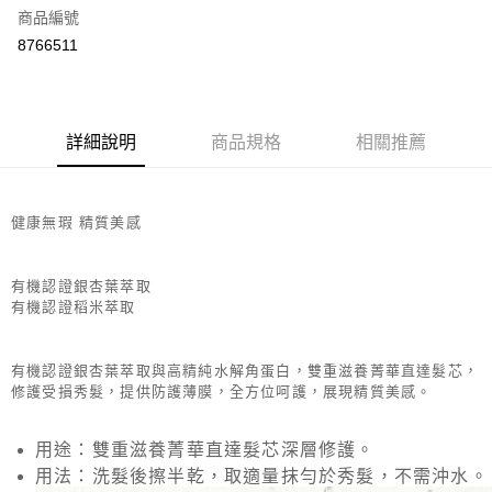
商品編號
街口支付
8766511
悠遊付
Google Pay
全盈+PAY
詳細說明
商品規格
相關推薦
大哥付你分期
相關說明
健康無瑕 精質美感
【大哥付你分期使用說明】
AFTEE先享後付
1.本服務由台灣大哥大提供，台灣大哥大用戶可立即使用無須另外申請。
2.付款方式選擇「大哥付你分期」，訂單成立後會自動跳轉到大哥付的交易
相關說明
有機認證銀杏葉萃取
流程，驗證手機門號後，選擇欲分期的期數、繳款截止日，確認付款後即完
【關於「AFTEE先享後付」】
有機認證稻米萃取
成交易。
ATM付款
AFTEE先享後付是「在收到商品之後才付款」的支付方式。 讓您購物簡單
3.實際核准額度、可分期數及費用金額請依後續交易確認頁面所載為準。
便利好安心！
4.訂單成立30分鐘內，如未前往確認交易或遇審核未通過，訂單將自動取
１．簡單：不需註冊會員、不需綁卡、不需儲值。
有機認證銀杏葉萃取與高精純水解角蛋白，雙重滋養菁華直達髮芯，
運送方式
消。如遇「轉專審核」未通過狀況，表示未達大哥付你分期系統評分，恕無
２．便利：只要手機號碼，簡訊認證，即可結帳。
修護受損秀髮，提供防護薄膜，全方位呵護，展現精質美感。
法說明評估內容。
３．安心：先確認商品／服務後，再付款。
付款後全家取貨
【繳款方式說明】
1.分期款項不併入電信帳單，「大哥付你分期」於每月結算日後寄送繳費提
每筆NT$70，滿NT$899(含以上)免運費
【「AFTEE先享後付」結帳流程】
用途：雙重滋養菁華直達髮芯深層修護。
醒簡訊。
１．於結帳方式選擇「AFTEE先享後付」後，將跳轉至「AFTEE先享後付」
2.透過簡訊連結打開帳單後，可選擇「超商條碼／台灣大直營門市／銀行轉
用法：洗髮後擦半乾，取適量抹勻於秀髮，不需沖水。
付款後7-11取貨
結帳頁面，進行簡訊認證並確認金額後，即可完成結帳。
帳／街口支付／iPASS MONEY」等通路繳費。