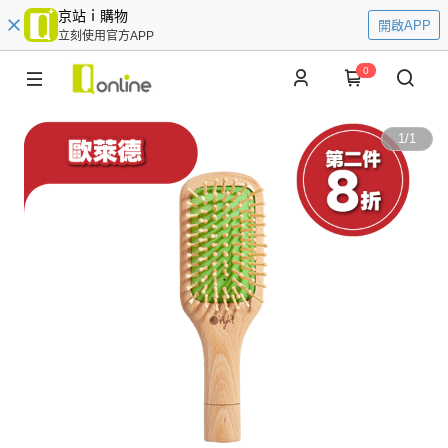
京站ｉ購物
開啟APP
立刻使用官方APP
0
1
/
1