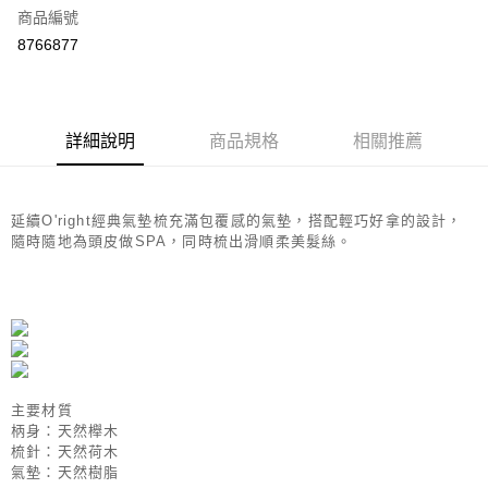
商品編號
街口支付
8766877
悠遊付
Google Pay
全盈+PAY
詳細說明
商品規格
相關推薦
大哥付你分期
相關說明
延續O'right經典氣墊梳充滿包覆感的氣墊，搭配輕巧好拿的設計，
【大哥付你分期使用說明】
隨時隨地為頭皮做SPA，同時梳出滑順柔美髮絲。
AFTEE先享後付
1.本服務由台灣大哥大提供，台灣大哥大用戶可立即使用無須另外申請。
2.付款方式選擇「大哥付你分期」，訂單成立後會自動跳轉到大哥付的交易
相關說明
流程，驗證手機門號後，選擇欲分期的期數、繳款截止日，確認付款後即完
【關於「AFTEE先享後付」】
成交易。
ATM付款
AFTEE先享後付是「在收到商品之後才付款」的支付方式。 讓您購物簡單
3.實際核准額度、可分期數及費用金額請依後續交易確認頁面所載為準。
便利好安心！
4.訂單成立30分鐘內，如未前往確認交易或遇審核未通過，訂單將自動取
１．簡單：不需註冊會員、不需綁卡、不需儲值。
運送方式
消。如遇「轉專審核」未通過狀況，表示未達大哥付你分期系統評分，恕無
２．便利：只要手機號碼，簡訊認證，即可結帳。
法說明評估內容。
３．安心：先確認商品／服務後，再付款。
付款後全家取貨
【繳款方式說明】
主要材質
1.分期款項不併入電信帳單，「大哥付你分期」於每月結算日後寄送繳費提
柄身：天然櫸木
每筆NT$70，滿NT$899(含以上)免運費
【「AFTEE先享後付」結帳流程】
醒簡訊。
梳針：天然荷木
１．於結帳方式選擇「AFTEE先享後付」後，將跳轉至「AFTEE先享後付」
2.透過簡訊連結打開帳單後，可選擇「超商條碼／台灣大直營門市／銀行轉
氣墊：天然樹脂
付款後7-11取貨
結帳頁面，進行簡訊認證並確認金額後，即可完成結帳。
帳／街口支付／iPASS MONEY」等通路繳費。