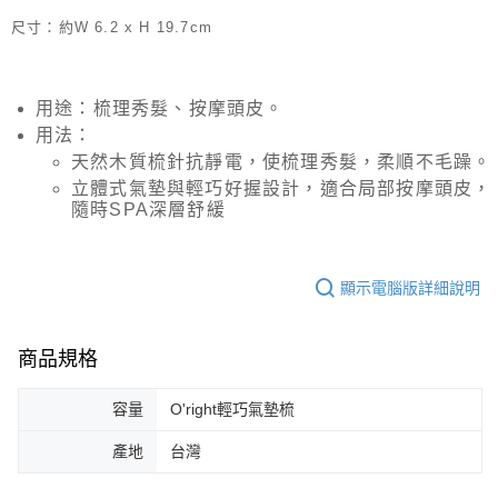
２．訂單成立數日內，您將收到繳費通知簡訊。
每筆NT$70，滿NT$899(含以上)免運費
尺寸：約W 6.2 x H 19.7cm
３．收到繳費通知簡訊後14天內，點擊此簡訊中的連結，可透過四大超商／
【注意事項】
ATM／網路銀行／等多元方式進行付款，方視為交易完成。
宅配
1.本服務係由「台灣大哥大股份有限公司」（以下簡稱本公司）所提供，讓
※ 請注意：結帳手續完成當下不需立刻繳費，但若您需要取消訂單，請聯絡
用戶於交易時，得透過本服務購買商品或服務，並由商店將買賣／分期付款
每筆NT$100，滿NT$1,000(含以上)免運費
購買商品的店家。未經商家同意取消之訂單仍視為有效，需透過AFTEE先享
買賣價金債權讓與本公司後，依約使用本公司帳單繳交帳款。
後付繳納相關費用。
用途：梳理秀髮、按摩頭皮。
2.基於同意付款使用「大哥付你分期」之契約關係目的，商店將以您的個人
京站台北店客服中心(1F星巴克旁) 即日起不提供京站紙袋，取件時
※ 交易是否成功請以「AFTEE先享後付 」之結帳頁面顯示為準，若有關於
用法：
資料（包含姓名、電話或地址）提供予台灣大哥大進項蒐集、處理及利用，
是否繳費成功／繳費後需取消欲退款等相關疑問，請聯繫「AFTEE先享後付
請自備購物袋，若需購買紙袋可現場詢問
由本公司與您本人進行分期帳單所需資料之確認、核對及更正。
天然木質梳針抗靜電，使梳理秀髮，柔順不毛躁。
客戶支援中心」
https://netprotections.freshdesk.com/support/home
3.完整用戶服務條款，請詳閱以下連結：
https://oppay.tw/userRule
免運費
立體式氣墊與輕巧好握設計，適合局部按摩頭皮，
【注意事項】
隨時SPA深層舒緩
１．透過由恩沛科技股份有限公司提供之「AFTEE先享後付」服務完成之交
易，需依本服務之必要範圍內提供個人資料，並將交易相關給付款項請求債
權轉讓予恩沛科技股份有限公司。
顯示電腦版詳細說明
２．關於個人資料處理事宜，請瀏覽以下網址：
https://aftee.tw/terms/#terms3
３．未成年的使用者請事先徵得法定代理人或監護人之同意方可使用
「AFTEE先享後付」，若未經同意申辦者引起之損失，本公司不負相關責
商品規格
任。
４．使用「AFTEE先享後付」時，將依據個別帳號之用戶狀況，依本公司即
時審查核予不同之上限額度；若仍有額度不足之情形，本公司將視審查結果
容量
O'right輕巧氣墊梳
請求用戶進行身份認證。
５．嚴禁一人註冊多個帳號或使用他人資訊註冊。若發現惡意使用之情形，
產地
台灣
恩沛科技股份有限公司將有權停止該用戶之使用額度並採取法律行動。