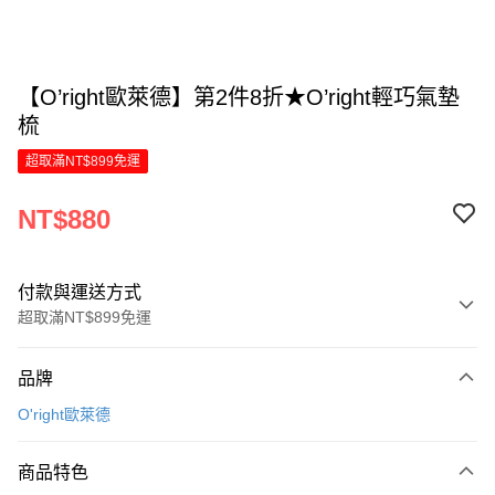
【O’right歐萊德】第2件8折★O’right輕巧氣墊
梳
超取滿NT$899免運
NT$880
付款與運送方式
超取滿NT$899免運
付款方式
品牌
信用卡一次付款
O'right歐萊德
LINE Pay
商品特色
Apple Pay