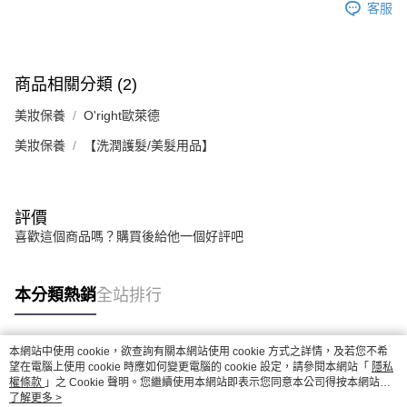
客服
商品相關分類 (2)
美妝保養
O'right歐萊德
美妝保養
【洗潤護髮/美髮用品】
評價
喜歡這個商品嗎？購買後給他一個好評吧
本分類熱銷
全站排行
本網站中使用 cookie，欲查詢有關本網站使用 cookie 方式之詳情，及若您不希
熱門標籤
望在電腦上使用 cookie 時應如何變更電腦的 cookie 設定，請參閱本網站「
隱私
權條款
」之 Cookie 聲明。您繼續使用本網站即表示您同意本公司得按本網站使
用條款之 Cookie 聲明使用 cookie。
了解更多 >