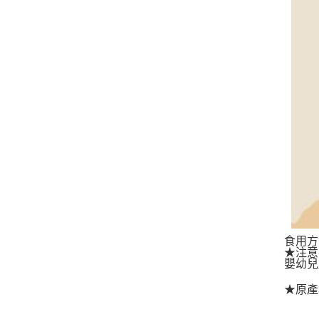
食用方
★注意
嬰幼兒
★原產