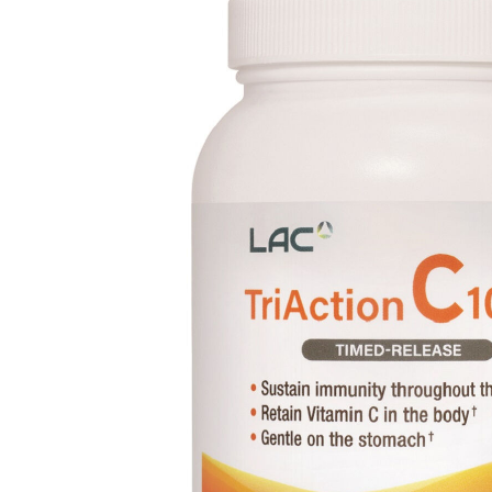
交易，需
求債權轉
２．關於
https://aft
３．未成
「AFTE
任。
４．使用「
即時審查
結果請求
５．嚴禁
形，恩沛
動。