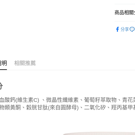
【大哥付
AFTEE先
1.本服務
商品相關分
2.付款方
相關說明
流程，驗
【關於「A
ATM付款
完成交易
美食小吃/
AFTEE
3.實際核
分享
便利好安
美食小吃/
4.訂單成
１．簡單
消。如遇
２．便利
運送方式
無法說明
３．安心
【繳款方
付款後全
1.分期款
【「AFT
醒簡訊。
每筆NT$7
說明
相關推薦
１．於結帳
2.透過簡
付」結帳
帳／街口支
付款後7-1
２．訂單
３．收到繳
每筆NT$7
【注意事
／ATM／
分
1.本服務
※ 請注意
宅配
用戶於交
絡購買商品
血酸鈣(維生素C) 、微晶性纖維素、葡萄籽萃取物、青
款買賣價
先享後付
每筆NT$1
2.基於同
※ 交易是
物類黃酮、穀胱甘肽(來自圓酵母)、二氧化矽、羥丙基甲
資料（包
是否繳費成
京站台北店
用，由本
付客戶支
請自備購
3.完整用
免運費
【注意事
１．透過由