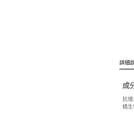
詳細
成
抗壞
橘生