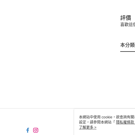
評價
喜歡這
本分類
本網站中使用 cookie，欲查詢有關
設定，請參閱本網站「
隱私權條款
使用 cookie。
了解更多 >