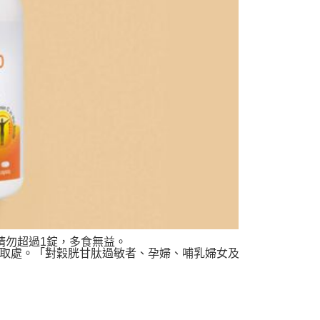
請勿超過1錠，多食無益。
取處。「對穀胱甘肽過敏者、孕婦、哺乳婦女及