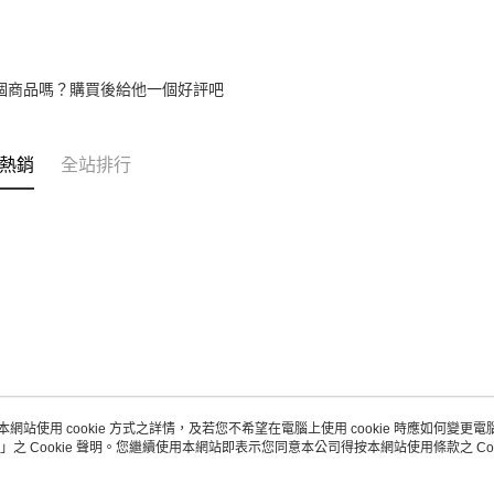
個商品嗎？購買後給他一個好評吧
熱銷
全站排行
本網站使用 cookie 方式之詳情，及若您不希望在電腦上使用 cookie 時應如何變更電腦的
」之 Cookie 聲明。您繼續使用本網站即表示您同意本公司得按本網站使用條款之 Coo
關於我們
客服資訊
品牌故事
購物說明