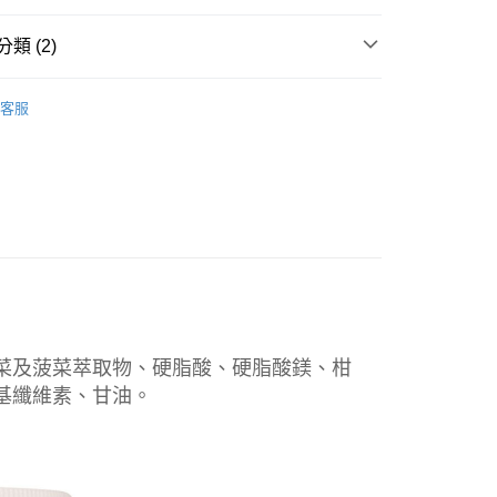
你分期使用說明】
享後付
由台灣大哥大提供，台灣大哥大用戶可立即使用無須另外申請。
類 (2)
式選擇「大哥付你分期」，訂單成立後會自動跳轉到大哥付的交易
證手機門號後，選擇欲分期的期數、繳款截止日，確認付款後即
FTEE先享後付」】
。
保健食品
【保健食品】
先享後付是「在收到商品之後才付款」的支付方式。 讓您購物簡單
准額度、可分期數及費用金額請依後續交易確認頁面所載為準。
客服
心！
保健食品
LAC保健食品
立30分鐘內，如未前往確認交易或遇審核未通過，訂單將自動取
：不需註冊會員、不需綁卡、不需儲值。
「轉專審核」未通過狀況，表示未達大哥付你分期系統評分，恕
：只要手機號碼，簡訊認證，即可結帳。
評估內容。
：先確認商品／服務後，再付款。
式說明】
家取貨
項不併入電信帳單，「大哥付你分期」於每月結算日後寄送繳費提
EE先享後付」結帳流程】
0，滿NT$899(含以上)免運費
方式選擇「AFTEE先享後付」後，將跳轉至「AFTEE先享後
訊連結打開帳單後，可選擇「超商條碼／台灣大直營門市／銀行轉
頁面，進行簡訊認證並確認金額後，即可完成結帳。
付／iPASS MONEY」等通路繳費。
1取貨
成立數日內，您將收到繳費通知簡訊。
費通知簡訊後14天內，點擊此簡訊中的連結，可透過四大超商
0，滿NT$899(含以上)免運費
項】
網路銀行／等多元方式進行付款，方視為交易完成。
係由「台灣大哥大股份有限公司」（以下簡稱本公司）所提供，讓
：結帳手續完成當下不需立刻繳費，但若您需要取消訂單，請聯
易時，得透過本服務購買商品或服務，並由商店將買賣／分期付
的店家。未經商家同意取消之訂單仍視為有效，需透過AFTEE
花菜及菠菜萃取物、硬脂酸、硬脂酸鎂、柑
金債權讓與本公司後，依約使用本公司帳單繳交帳款。
繳納相關費用。
00，滿NT$1,000(含以上)免運費
意付款使用「大哥付你分期」之契約關係目的，商店將以您的個人
否成功請以「AFTEE先享後付 」之結帳頁面顯示為準，若有關於
基纖維素、甘油。
含姓名、電話或地址）提供予台灣大哥大進項蒐集、處理及利
功／繳費後需取消欲退款等相關疑問，請聯繫「AFTEE先享後
客服中心(1F星巴克旁) 即日起不提供京站紙袋，取件時
公司與您本人進行分期帳單所需資料之確認、核對及更正。
援中心」
https://netprotections.freshdesk.com/support/home
物袋，若需購買紙袋可現場詢問
戶服務條款，請詳閱以下連結：
https://oppay.tw/userRule
項】
恩沛科技股份有限公司提供之「AFTEE先享後付」服務完成之