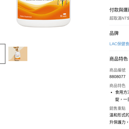
付款與運
超取滿NT$
付款方式
品牌
信用卡一
LAC保健
LINE Pay
商品特色
Apple Pay
商品編號
街口支付
8808077
商品特色
悠遊付
食用方
Google Pa
錠，一
全盈+PAY
銷售重點
溫和形式
大哥付你
升保護力
相關說明