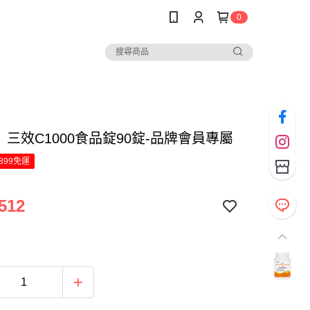
0
】三效C1000食品錠90錠-品牌會員專屬
899免運
512