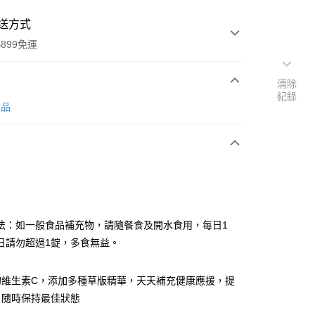
送方式
899免運
清除
紀錄
次付款
食品
法：如一般食品補充物，請隨餐食及開水食用，每日1
y
日請勿超過1錠，多食無益。
的維生素C，添加多種草版精華，天天補充健康應援，提
分期
，隨時保持最佳狀態