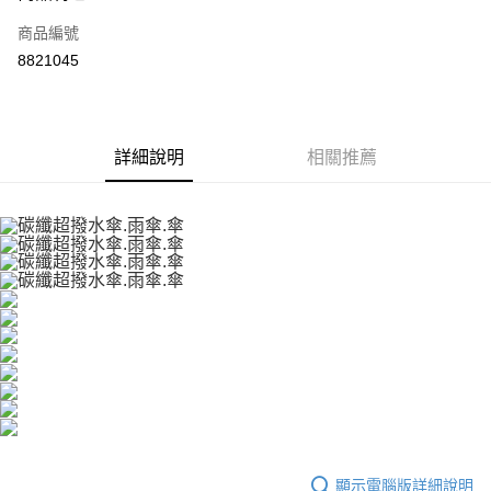
商品編號
街口支付
8821045
悠遊付
Google Pay
全盈+PAY
詳細說明
相關推薦
大哥付你分期
相關說明
【大哥付你分期使用說明】
AFTEE先享後付
1.本服務由台灣大哥大提供，台灣大哥大用戶可立即使用無須另外申請。
2.付款方式選擇「大哥付你分期」，訂單成立後會自動跳轉到大哥付的交易
相關說明
流程，驗證手機門號後，選擇欲分期的期數、繳款截止日，確認付款後即完
【關於「AFTEE先享後付」】
成交易。
ATM付款
AFTEE先享後付是「在收到商品之後才付款」的支付方式。 讓您購物簡單
3.實際核准額度、可分期數及費用金額請依後續交易確認頁面所載為準。
便利好安心！
4.訂單成立30分鐘內，如未前往確認交易或遇審核未通過，訂單將自動取
１．簡單：不需註冊會員、不需綁卡、不需儲值。
運送方式
消。如遇「轉專審核」未通過狀況，表示未達大哥付你分期系統評分，恕無
２．便利：只要手機號碼，簡訊認證，即可結帳。
法說明評估內容。
３．安心：先確認商品／服務後，再付款。
付款後全家取貨
【繳款方式說明】
1.分期款項不併入電信帳單，「大哥付你分期」於每月結算日後寄送繳費提
每筆NT$70，滿NT$899(含以上)免運費
【「AFTEE先享後付」結帳流程】
醒簡訊。
１．於結帳方式選擇「AFTEE先享後付」後，將跳轉至「AFTEE先享後付」
顯示電腦版詳細說明
2.透過簡訊連結打開帳單後，可選擇「超商條碼／台灣大直營門市／銀行轉