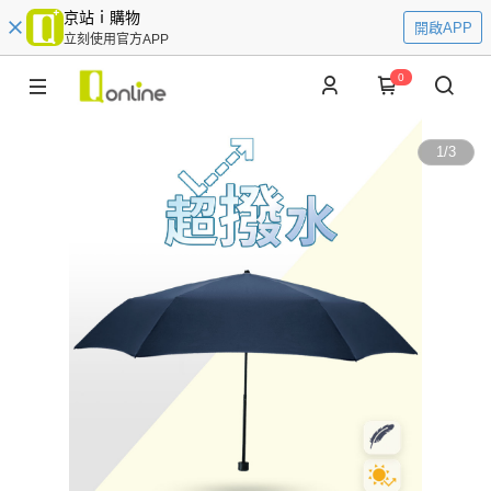
京站ｉ購物
開啟APP
立刻使用官方APP
0
1
/
3