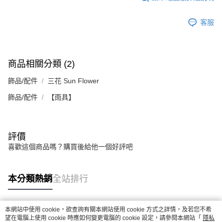
付款後7-11取貨
結帳頁面，進行簡訊認證並確認金額後，即可完成結帳。
帳／街口支付／iPASS MONEY」等通路繳費。
２．訂單成立數日內，您將收到繳費通知簡訊。
每筆NT$70，滿NT$899(含以上)免運費
３．收到繳費通知簡訊後14天內，點擊此簡訊中的連結，可透過四大超商／
客服
【注意事項】
ATM／網路銀行／等多元方式進行付款，方視為交易完成。
宅配
1.本服務係由「台灣大哥大股份有限公司」（以下簡稱本公司）所提供，讓
※ 請注意：結帳手續完成當下不需立刻繳費，但若您需要取消訂單，請聯絡
用戶於交易時，得透過本服務購買商品或服務，並由商店將買賣／分期付款
每筆NT$100，滿NT$1,000(含以上)免運費
購買商品的店家。未經商家同意取消之訂單仍視為有效，需透過AFTEE先享
買賣價金債權讓與本公司後，依約使用本公司帳單繳交帳款。
後付繳納相關費用。
2.基於同意付款使用「大哥付你分期」之契約關係目的，商店將以您的個人
商品相關分類 (2)
京站台北店客服中心(1F星巴克旁) 即日起不提供京站紙袋，取件時
※ 交易是否成功請以「AFTEE先享後付 」之結帳頁面顯示為準，若有關於
資料（包含姓名、電話或地址）提供予台灣大哥大進項蒐集、處理及利用，
是否繳費成功／繳費後需取消欲退款等相關疑問，請聯繫「AFTEE先享後付
請自備購物袋，若需購買紙袋可現場詢問
由本公司與您本人進行分期帳單所需資料之確認、核對及更正。
飾品/配件
三花 Sun Flower
客戶支援中心」
https://netprotections.freshdesk.com/support/home
3.完整用戶服務條款，請詳閱以下連結：
https://oppay.tw/userRule
免運費
飾品/配件
【雨具】
【注意事項】
１．透過由恩沛科技股份有限公司提供之「AFTEE先享後付」服務完成之交
易，需依本服務之必要範圍內提供個人資料，並將交易相關給付款項請求債
權轉讓予恩沛科技股份有限公司。
２．關於個人資料處理事宜，請瀏覽以下網址：
評價
https://aftee.tw/terms/#terms3
喜歡這個商品嗎？購買後給他一個好評吧
３．未成年的使用者請事先徵得法定代理人或監護人之同意方可使用
「AFTEE先享後付」，若未經同意申辦者引起之損失，本公司不負相關責
任。
本分類熱銷
全站排行
４．使用「AFTEE先享後付」時，將依據個別帳號之用戶狀況，依本公司即
時審查核予不同之上限額度；若仍有額度不足之情形，本公司將視審查結果
請求用戶進行身份認證。
５．嚴禁一人註冊多個帳號或使用他人資訊註冊。若發現惡意使用之情形，
本網站中使用 cookie，欲查詢有關本網站使用 cookie 方式之詳情，及若您不希
恩沛科技股份有限公司將有權停止該用戶之使用額度並採取法律行動。
熱門標籤
望在電腦上使用 cookie 時應如何變更電腦的 cookie 設定，請參閱本網站「
隱私