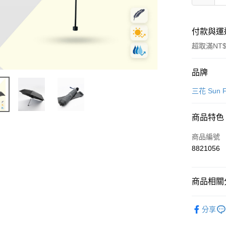
付款與運
超取滿NT$
付款方式
品牌
信用卡一
三花 Sun F
LINE Pay
商品特色
Apple Pay
商品編號
街口支付
8821056
悠遊付
商品相關分
Google Pa
飾品/配件
全盈+PAY
分享
飾品/配件
大哥付你