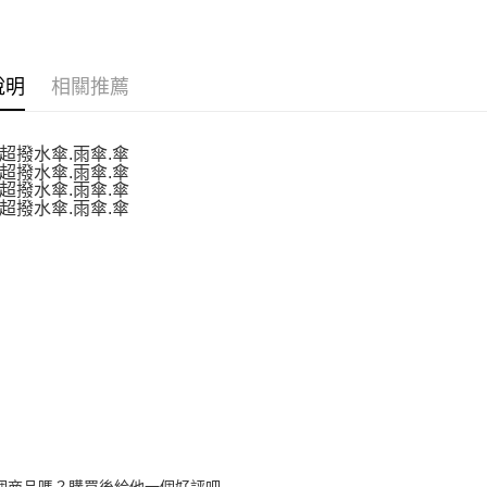
相關說明
【大哥付
AFTEE先
1.本服務
2.付款方
相關說明
說明
相關推薦
流程，驗
【關於「A
ATM付款
完成交易
AFTEE
3.實際核
便利好安
4.訂單成
１．簡單
消。如遇
２．便利
運送方式
無法說明
３．安心
【繳款方
付款後全
1.分期款
【「AFT
醒簡訊。
每筆NT$7
１．於結帳
2.透過簡
付」結帳
帳／街口支
付款後7-1
２．訂單
３．收到繳
每筆NT$7
【注意事
／ATM／
1.本服務
※ 請注意
宅配
用戶於交
絡購買商品
款買賣價
先享後付
每筆NT$1
2.基於同
※ 交易是
資料（包
是否繳費成
京站台北店
用，由本
付客戶支
請自備購
3.完整用