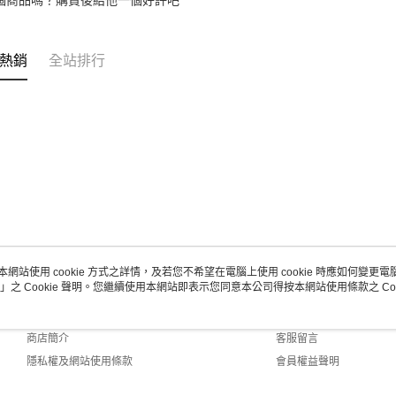
個商品嗎？購買後給他一個好評吧
免運費
【注意事
１．透過由
交易，需
求債權轉
熱銷
全站排行
２．關於
https://aft
３．未成
「AFTE
任。
４．使用「
即時審查
結果請求
５．嚴禁
形，恩沛
動。
本網站使用 cookie 方式之詳情，及若您不希望在電腦上使用 cookie 時應如何變更電腦的
」之 Cookie 聲明。您繼續使用本網站即表示您同意本公司得按本網站使用條款之 Coo
關於我們
客服資訊
品牌故事
購物說明
商店簡介
客服留言
隱私權及網站使用條款
會員權益聲明
聯絡我們