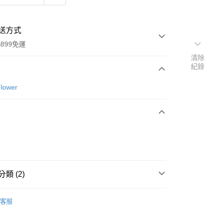
送方式
899免運
清除
紀錄
次付款
lower
類 (2)
y
三花 Sun Flower
客服
【雨具】
分期