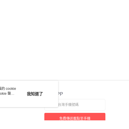
項】
恩沛科技股份有限公司提供之「AFTEE先享後付」服務完成之
依本服務之必要範圍內提供個人資料，並將交易相關給付款項請
讓予恩沛科技股份有限公司。
個人資料處理事宜，請瀏覽以下網址：
ee.tw/terms/#terms3
年的使用者請事先徵得法定代理人或監護人之同意方可使用
E先享後付」，若未經同意申辦者引起之損失，本公司不負相關責
AFTEE先享後付」時，將依據個別帳號之用戶狀況，依本公司
核予不同之上限額度；若仍有額度不足之情形，本公司將視審查
用戶進行身份認證。
一人註冊多個帳號或使用他人資訊註冊。若發現惡意使用之情
科技股份有限公司將有權停止該用戶之使用額度並採取法律行
 cookie
kie 聲明
我知道了
官方APP
免費傳送載點至手機