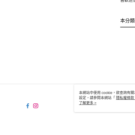
喜歡這
本分類
本網站中使用 cookie，欲查詢有關
設定，請參閱本網站「
隱私權條款
使用 cookie。
了解更多 >