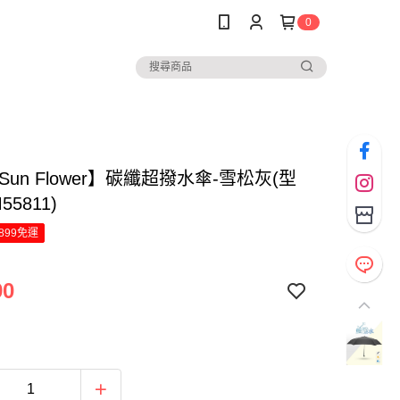
0
Sun Flower】碳纖超撥水傘-雪松灰(型
5811)
899免運
90