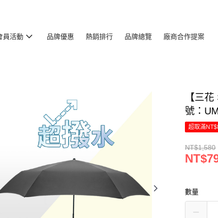
會員活動
品牌優惠
熱銷排行
品牌總覽
廠商合作提案
【三花 
號：UM5
超取滿NT$
NT$1,580
NT$7
數量