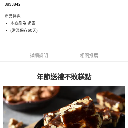
8838842
悠遊付
商品特色
Google Pay
本商品為 奶素
全盈+PAY
(常溫保存60天)
大哥付你分期
相關說明
【大哥付你分期使用說明】
詳細說明
相關推薦
AFTEE先享後付
1.本服務由台灣大哥大提供，台灣大哥大用戶可立即使用無須另外申請。
2.付款方式選擇「大哥付你分期」，訂單成立後會自動跳轉到大哥付的交易
相關說明
流程，驗證手機門號後，選擇欲分期的期數、繳款截止日，確認付款後即完
【關於「AFTEE先享後付」】
成交易。
年節送禮不敗糕點
ATM付款
AFTEE先享後付是「在收到商品之後才付款」的支付方式。 讓您購物簡單
3.實際核准額度、可分期數及費用金額請依後續交易確認頁面所載為準。
便利好安心！
4.訂單成立30分鐘內，如未前往確認交易或遇審核未通過，訂單將自動取
１．簡單：不需註冊會員、不需綁卡、不需儲值。
運送方式
消。如遇「轉專審核」未通過狀況，表示未達大哥付你分期系統評分，恕無
２．便利：只要手機號碼，簡訊認證，即可結帳。
法說明評估內容。
３．安心：先確認商品／服務後，再付款。
付款後全家取貨
【繳款方式說明】
1.分期款項不併入電信帳單，「大哥付你分期」於每月結算日後寄送繳費提
每筆NT$70，滿NT$899(含以上)免運費
【「AFTEE先享後付」結帳流程】
醒簡訊。
１．於結帳方式選擇「AFTEE先享後付」後，將跳轉至「AFTEE先享後付」
2.透過簡訊連結打開帳單後，可選擇「超商條碼／台灣大直營門市／銀行轉
付款後7-11取貨
結帳頁面，進行簡訊認證並確認金額後，即可完成結帳。
帳／街口支付／iPASS MONEY」等通路繳費。
２．訂單成立數日內，您將收到繳費通知簡訊。
每筆NT$70，滿NT$899(含以上)免運費
３．收到繳費通知簡訊後14天內，點擊此簡訊中的連結，可透過四大超商／