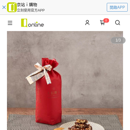
京站ｉ購物
開啟APP
立刻使用官方APP
0
1
/
3