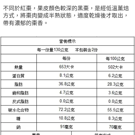
不同於紅棗，果皮顏色較深的黑棗，是經低溫薰焙
方式，將棗肉變成半熟狀態，適度乾燥後才取出，
帶有濃郁的棗香。