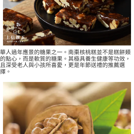
【注意事項】
ATM／網路銀行／等多元方式進行付款，方視為交易完成。
宅配
1.本服務係由「台灣大哥大股份有限公司」（以下簡稱本公司）所提供，讓
※ 請注意：結帳手續完成當下不需立刻繳費，但若您需要取消訂單，請聯絡
用戶於交易時，得透過本服務購買商品或服務，並由商店將買賣／分期付款
每筆NT$100，滿NT$1,000(含以上)免運費
購買商品的店家。未經商家同意取消之訂單仍視為有效，需透過AFTEE先享
買賣價金債權讓與本公司後，依約使用本公司帳單繳交帳款。
後付繳納相關費用。
2.基於同意付款使用「大哥付你分期」之契約關係目的，商店將以您的個人
京站台北店客服中心(1F星巴克旁) 即日起不提供京站紙袋，取件時
※ 交易是否成功請以「AFTEE先享後付 」之結帳頁面顯示為準，若有關於
資料（包含姓名、電話或地址）提供予台灣大哥大進項蒐集、處理及利用，
是否繳費成功／繳費後需取消欲退款等相關疑問，請聯繫「AFTEE先享後付
請自備購物袋，若需購買紙袋可現場詢問
由本公司與您本人進行分期帳單所需資料之確認、核對及更正。
客戶支援中心」
https://netprotections.freshdesk.com/support/home
3.完整用戶服務條款，請詳閱以下連結：
https://oppay.tw/userRule
免運費
【注意事項】
華人過年應景的糖果之一。南棗核桃糕並不是糕餅類
１．透過由恩沛科技股份有限公司提供之「AFTEE先享後付」服務完成之交
的點心，而是軟質的糖果。其極具養生健康等功效，
易，需依本服務之必要範圍內提供個人資料，並將交易相關給付款項請求債
且深受老人與小孩所喜愛，更是年節送禮的推薦選
權轉讓予恩沛科技股份有限公司。
２．關於個人資料處理事宜，請瀏覽以下網址：
擇。
https://aftee.tw/terms/#terms3
３．未成年的使用者請事先徵得法定代理人或監護人之同意方可使用
「AFTEE先享後付」，若未經同意申辦者引起之損失，本公司不負相關責
任。
４．使用「AFTEE先享後付」時，將依據個別帳號之用戶狀況，依本公司即
時審查核予不同之上限額度；若仍有額度不足之情形，本公司將視審查結果
請求用戶進行身份認證。
５．嚴禁一人註冊多個帳號或使用他人資訊註冊。若發現惡意使用之情形，
恩沛科技股份有限公司將有權停止該用戶之使用額度並採取法律行動。