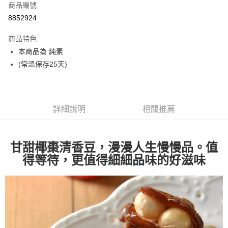
商品編號
街口支付
8852924
悠遊付
商品特色
Google Pay
本商品為 純素
全盈+PAY
(常溫保存25天)
大哥付你分期
相關說明
【大哥付你分期使用說明】
詳細說明
相關推薦
AFTEE先享後付
1.本服務由台灣大哥大提供，台灣大哥大用戶可立即使用無須另外申請。
2.付款方式選擇「大哥付你分期」，訂單成立後會自動跳轉到大哥付的交易
相關說明
流程，驗證手機門號後，選擇欲分期的期數、繳款截止日，確認付款後即完
【關於「AFTEE先享後付」】
成交易。
甘甜椰棗清香豆，漫漫人生慢慢品。
值
ATM付款
AFTEE先享後付是「在收到商品之後才付款」的支付方式。 讓您購物簡單
3.實際核准額度、可分期數及費用金額請依後續交易確認頁面所載為準。
得等待，更值得細細品味的好滋味
便利好安心！
4.訂單成立30分鐘內，如未前往確認交易或遇審核未通過，訂單將自動取
１．簡單：不需註冊會員、不需綁卡、不需儲值。
運送方式
消。如遇「轉專審核」未通過狀況，表示未達大哥付你分期系統評分，恕無
２．便利：只要手機號碼，簡訊認證，即可結帳。
法說明評估內容。
３．安心：先確認商品／服務後，再付款。
付款後全家取貨
【繳款方式說明】
1.分期款項不併入電信帳單，「大哥付你分期」於每月結算日後寄送繳費提
每筆NT$70，滿NT$1,000(含以上)免運費
【「AFTEE先享後付」結帳流程】
醒簡訊。
１．於結帳方式選擇「AFTEE先享後付」後，將跳轉至「AFTEE先享後付」
2.透過簡訊連結打開帳單後，可選擇「超商條碼／台灣大直營門市／銀行轉
付款後7-11取貨
結帳頁面，進行簡訊認證並確認金額後，即可完成結帳。
帳／街口支付／iPASS MONEY」等通路繳費。