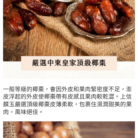
一般等級的椰棗，會因外皮和果肉緊密度不足，澎
皮浮起的外皮使
椰棗帶有皮感且果肉較乾澀。
上信
饌玉嚴選頂級椰棗皮薄柔軟，包裹住濕潤甜美的果
肉，風味絕佳。