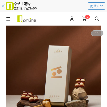
京站ｉ購物
開啟APP
立刻使用官方APP
0
1
/
3