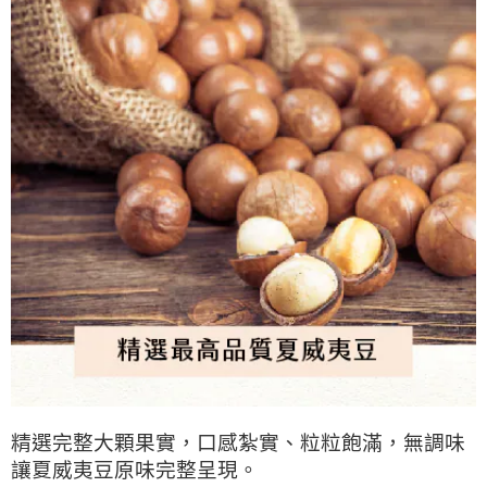
精選完整大顆果實，口感紮實、粒粒飽滿，無調味
讓夏威夷豆原味完整呈現。