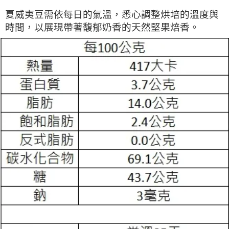
夏威夷豆需依每日的氣溫，悉心調整烘培的溫度與
時間，以展現帶著馥郁奶香的天然堅果焙香。