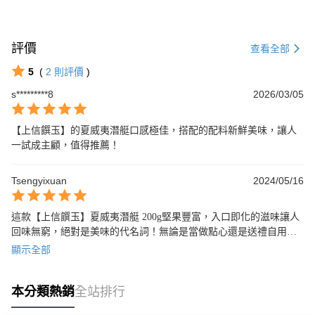
評價
查看全部
5
(
2
則評價
)
s*********8
2026/03/05
【上信饌玉】的夏威夷潛艇口感極佳，搭配的配料新鮮美味，讓人
一試成主顧，值得推薦！
Tsengyixuan
2024/05/16
這款【上信饌玉】夏威夷潛艇 200g堅果豐富，入口即化的滋味讓人
回味無窮，絕對是美味的代名詞！無論是當做點心還是送禮自用，
都是不二之選。
顯示全部
本分類熱銷
全站排行