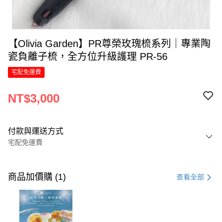
【Olivia Garden】PR尊榮玫瑰梳系列｜專業陶
瓷負離子梳，全方位升級護理 PR-56
宅配免運費
NT$3,000
付款與運送方式
宅配免運費
付款方式
信用卡一次付款
商品加價購 (1)
查看全部
信用卡分期付款
6 期 0 利率 每期
NT$500
21家銀行