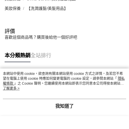
美妝保養
【洗潤護髮/美髮用品】
評價
喜歡這個商品嗎？購買後給他一個好評吧
本分類熱銷
全站排行
本網站中使用 cookie，欲查詢有關本網站使用 cookie 方式之詳情，及若您不希
熱門標籤
望在電腦上使用 cookie 時應如何變更電腦的 cookie 設定，請參閱本網站「
隱私
權條款
」之 Cookie 聲明。您繼續使用本網站即表示您同意本公司得按本網站使
用條款之 Cookie 聲明使用 cookie。
了解更多 >
我知道了