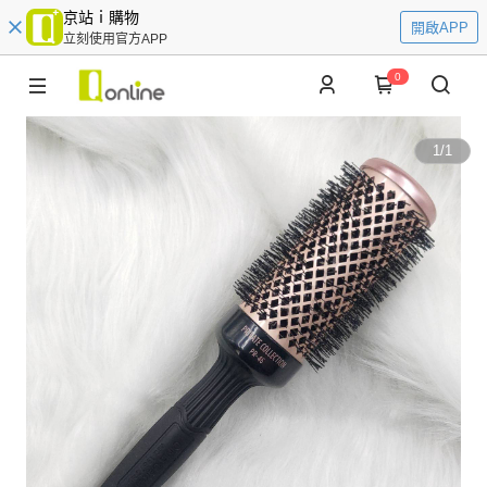
京站ｉ購物
開啟APP
立刻使用官方APP
0
1
/
1