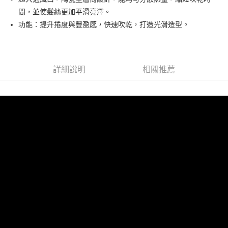
1.分期款項不併入電信帳單，「大哥付你分期」於每月結算日後寄送繳費提
每筆NT$70，滿NT$1,000(含以上)免運費
間，並使髮絲更加平滑亮澤。
【「AFTEE先享後付」結帳流程】
醒簡訊。
１．於結帳方式選擇「AFTEE先享後付」後，將跳轉至「AFTEE先享後付」
功能：提升捲度與豐盈感，快速吹乾，打造光滑造型。
2.透過簡訊連結打開帳單後，可選擇「超商條碼／台灣大直營門市／銀行轉
付款後7-11取貨
結帳頁面，進行簡訊認證並確認金額後，即可完成結帳。
帳／街口支付／iPASS MONEY」等通路繳費。
２．訂單成立數日內，您將收到繳費通知簡訊。
每筆NT$70，滿NT$1,000(含以上)免運費
３．收到繳費通知簡訊後14天內，點擊此簡訊中的連結，可透過四大超商／
【注意事項】
ATM／網路銀行／等多元方式進行付款，方視為交易完成。
宅配
1.本服務係由「台灣大哥大股份有限公司」（以下簡稱本公司）所提供，讓
※ 請注意：結帳手續完成當下不需立刻繳費，但若您需要取消訂單，請聯絡
詳細說明
相關推薦
用戶於交易時，得透過本服務購買商品或服務，並由商店將買賣／分期付款
每筆NT$100，滿NT$1,200(含以上)免運費
購買商品的店家。未經商家同意取消之訂單仍視為有效，需透過AFTEE先享
買賣價金債權讓與本公司後，依約使用本公司帳單繳交帳款。
後付繳納相關費用。
2.基於同意付款使用「大哥付你分期」之契約關係目的，商店將以您的個人
免運優惠
※ 交易是否成功請以「AFTEE先享後付 」之結帳頁面顯示為準，若有關於
資料（包含姓名、電話或地址）提供予台灣大哥大進項蒐集、處理及利用，
是否繳費成功／繳費後需取消欲退款等相關疑問，請聯繫「AFTEE先享後付
免運費
由本公司與您本人進行分期帳單所需資料之確認、核對及更正。
客戶支援中心」
https://netprotections.freshdesk.com/support/home
3.完整用戶服務條款，請詳閱以下連結：
https://oppay.tw/userRule
京站台北店客服中心(1F星巴克旁) 即日起不提供京站紙袋，取件時
【注意事項】
請自備購物袋，若需購買紙袋可現場詢問
１．透過由恩沛科技股份有限公司提供之「AFTEE先享後付」服務完成之交
易，需依本服務之必要範圍內提供個人資料，並將交易相關給付款項請求債
免運費
權轉讓予恩沛科技股份有限公司。
２．關於個人資料處理事宜，請瀏覽以下網址：
https://aftee.tw/terms/#terms3
３．未成年的使用者請事先徵得法定代理人或監護人之同意方可使用
「AFTEE先享後付」，若未經同意申辦者引起之損失，本公司不負相關責
任。
４．使用「AFTEE先享後付」時，將依據個別帳號之用戶狀況，依本公司即
時審查核予不同之上限額度；若仍有額度不足之情形，本公司將視審查結果