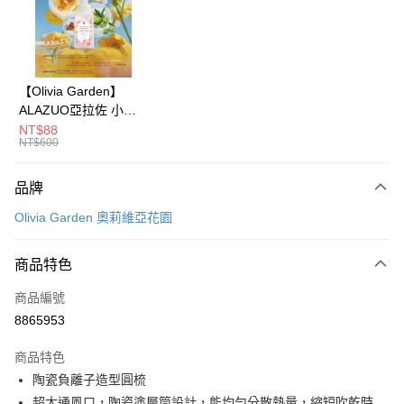
合作金庫商業銀行
第一商業銀行
LINE Pay
華南商業銀行
彰化商業銀行
Apple Pay
上海商業儲蓄銀行
台北富邦商業銀行
國泰世華商業銀行
兆豐國際商業銀行
街口支付
臺灣中小企業銀行
台中商業銀行
【Olivia Garden】
匯豐（台灣）商業銀行
華泰商業銀行
ALAZUO亞拉佐 小芽
悠遊付
聯邦商業銀行
遠東國際商業銀行
之露輕柔泡泡洗手慕斯
NT$88
元大商業銀行
永豐商業銀行
NT$600
Google Pay
350ml
玉山商業銀行
星展（台灣）商業銀行
台新國際商業銀行
中國信託商業銀行
全盈+PAY
品牌
台灣樂天信用卡公司
大哥付你分期
Olivia Garden 奧莉維亞花園
相關說明
【大哥付你分期使用說明】
商品特色
AFTEE先享後付
1.本服務由台灣大哥大提供，台灣大哥大用戶可立即使用無須另外申請。
2.付款方式選擇「大哥付你分期」，訂單成立後會自動跳轉到大哥付的交易
相關說明
商品編號
流程，驗證手機門號後，選擇欲分期的期數、繳款截止日，確認付款後即完
【關於「AFTEE先享後付」】
8865953
成交易。
ATM付款
AFTEE先享後付是「在收到商品之後才付款」的支付方式。 讓您購物簡單
3.實際核准額度、可分期數及費用金額請依後續交易確認頁面所載為準。
便利好安心！
4.訂單成立30分鐘內，如未前往確認交易或遇審核未通過，訂單將自動取
商品特色
１．簡單：不需註冊會員、不需綁卡、不需儲值。
運送方式
消。如遇「轉專審核」未通過狀況，表示未達大哥付你分期系統評分，恕無
２．便利：只要手機號碼，簡訊認證，即可結帳。
陶瓷負離子造型圓梳
法說明評估內容。
３．安心：先確認商品／服務後，再付款。
付款後全家取貨
【繳款方式說明】
超大通風口，陶瓷塗層筒設計，能均勻分散熱量，縮短吹乾時