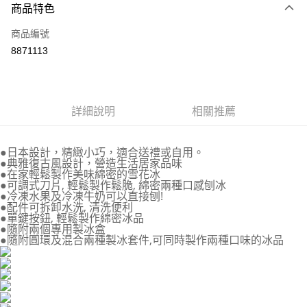
6 期 0 利率 每期
NT$498
21家銀行
商品特色
合作金庫商業銀行
第一商業銀行
LINE Pay
商品編號
華南商業銀行
彰化商業銀行
8871113
Apple Pay
上海商業儲蓄銀行
台北富邦商業銀行
國泰世華商業銀行
兆豐國際商業銀行
街口支付
臺灣中小企業銀行
台中商業銀行
匯豐（台灣）商業銀行
華泰商業銀行
悠遊付
詳細說明
相關推薦
聯邦商業銀行
遠東國際商業銀行
元大商業銀行
永豐商業銀行
Google Pay
玉山商業銀行
星展（台灣）商業銀行
●日本設計，精緻小巧，適合送禮或自用。
台新國際商業銀行
中國信託商業銀行
全盈+PAY
●典雅復古風設計，營造生活居家品味
●在家輕鬆製作美味綿密的雪花冰
台灣樂天信用卡公司
●可調式刀片, 輕鬆製作鬆脆, 綿密兩種口感刨冰
大哥付你分期
●冷凍水果及冷凍牛奶可以直接刨!
相關說明
●配件可拆卸水洗, 清洗便利
●單鍵按鈕, 輕鬆製作綿密冰品
【大哥付你分期使用說明】
AFTEE先享後付
●隨附兩個專用製冰盒
1.本服務由台灣大哥大提供，台灣大哥大用戶可立即使用無須另外申請。
●隨附圓環及混合兩種製冰套件,可同時製作兩種口味的冰品
2.付款方式選擇「大哥付你分期」，訂單成立後會自動跳轉到大哥付的交易
相關說明
流程，驗證手機門號後，選擇欲分期的期數、繳款截止日，確認付款後即完
【關於「AFTEE先享後付」】
成交易。
ATM付款
AFTEE先享後付是「在收到商品之後才付款」的支付方式。 讓您購物簡單
3.實際核准額度、可分期數及費用金額請依後續交易確認頁面所載為準。
便利好安心！
4.訂單成立30分鐘內，如未前往確認交易或遇審核未通過，訂單將自動取
１．簡單：不需註冊會員、不需綁卡、不需儲值。
運送方式
消。如遇「轉專審核」未通過狀況，表示未達大哥付你分期系統評分，恕無