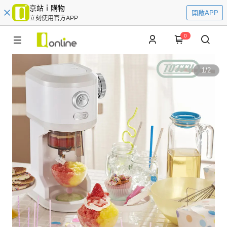
京站ｉ購物
開啟APP
立刻使用官方APP
0
1
/
2