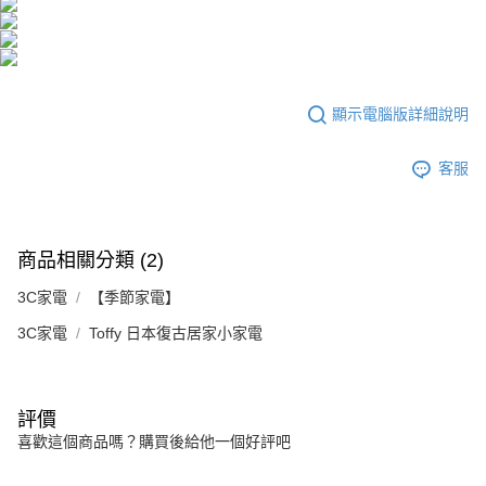
２．便利：只要手機號碼，簡訊認證，即可結帳。
法說明評估內容。
３．安心：先確認商品／服務後，再付款。
宅配
【繳款方式說明】
1.分期款項不併入電信帳單，「大哥付你分期」於每月結算日後寄送繳費提
每筆NT$100，滿NT$1,000(含以上)免運費
【「AFTEE先享後付」結帳流程】
醒簡訊。
１．於結帳方式選擇「AFTEE先享後付」後，將跳轉至「AFTEE先享後付」
2.透過簡訊連結打開帳單後，可選擇「超商條碼／台灣大直營門市／銀行轉
京站台北店客服中心(1F星巴克旁) 即日起不提供京站紙袋，取件時
結帳頁面，進行簡訊認證並確認金額後，即可完成結帳。
帳／街口支付／iPASS MONEY」等通路繳費。
顯示電腦版詳細說明
２．訂單成立數日內，您將收到繳費通知簡訊。
請自備購物袋，若需購買紙袋可現場詢問
３．收到繳費通知簡訊後14天內，點擊此簡訊中的連結，可透過四大超商／
【注意事項】
免運費
ATM／網路銀行／等多元方式進行付款，方視為交易完成。
客服
1.本服務係由「台灣大哥大股份有限公司」（以下簡稱本公司）所提供，讓
※ 請注意：結帳手續完成當下不需立刻繳費，但若您需要取消訂單，請聯絡
用戶於交易時，得透過本服務購買商品或服務，並由商店將買賣／分期付款
購買商品的店家。未經商家同意取消之訂單仍視為有效，需透過AFTEE先享
買賣價金債權讓與本公司後，依約使用本公司帳單繳交帳款。
後付繳納相關費用。
2.基於同意付款使用「大哥付你分期」之契約關係目的，商店將以您的個人
※ 交易是否成功請以「AFTEE先享後付 」之結帳頁面顯示為準，若有關於
資料（包含姓名、電話或地址）提供予台灣大哥大進項蒐集、處理及利用，
是否繳費成功／繳費後需取消欲退款等相關疑問，請聯繫「AFTEE先享後付
商品相關分類 (2)
由本公司與您本人進行分期帳單所需資料之確認、核對及更正。
客戶支援中心」
https://netprotections.freshdesk.com/support/home
3.完整用戶服務條款，請詳閱以下連結：
https://oppay.tw/userRule
3C家電
【季節家電】
【注意事項】
3C家電
Toffy 日本復古居家小家電
１．透過由恩沛科技股份有限公司提供之「AFTEE先享後付」服務完成之交
易，需依本服務之必要範圍內提供個人資料，並將交易相關給付款項請求債
權轉讓予恩沛科技股份有限公司。
２．關於個人資料處理事宜，請瀏覽以下網址：
https://aftee.tw/terms/#terms3
評價
３．未成年的使用者請事先徵得法定代理人或監護人之同意方可使用
喜歡這個商品嗎？購買後給他一個好評吧
「AFTEE先享後付」，若未經同意申辦者引起之損失，本公司不負相關責
任。