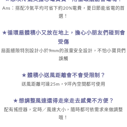
Ans：搭配冷氣平均可省下約20%電費，夏日節能省電的首
選！
★循環扇體積小又放在地上，擔心小朋友們碰到會
受傷
扇面縫隙特別設計小於9mm的孩童安全設計，不怕小寶貝們
誤觸
★體積小送風距離會不會受限制？
送風距離可達25m，9坪內空間都可使用
★想調整風速還得走來走去感覺不方便？
配有搖控器，定時／風速大小，隨時都可依需求來做調整
哦！