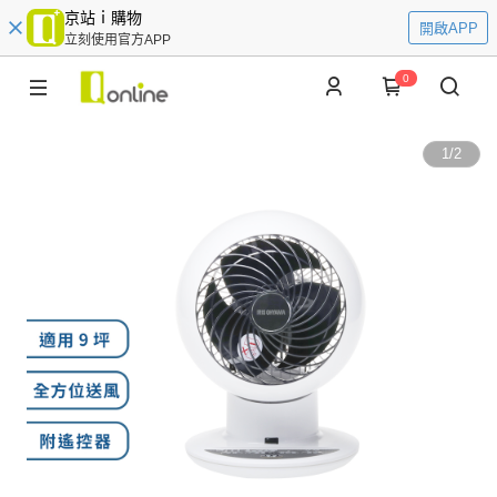
京站ｉ購物
開啟APP
立刻使用官方APP
0
1
/
2