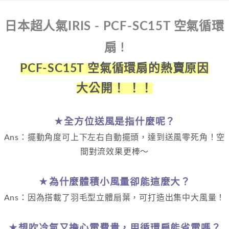
帳／街口支付／iPASS MONEY」等通路繳費。
２．訂單成立數日內，您將收到繳費通知簡訊。
請自備購物袋，若需購買紙袋可現場詢問
３．收到繳費通知簡訊後14天內，點擊此簡訊中的連結，可透過四大超商／
【注意事項】
免運費
日本超人氣IRIS - PCF-SC15T 空氣循環
ATM／網路銀行／等多元方式進行付款，方視為交易完成。
1.本服務係由「台灣大哥大股份有限公司」（以下簡稱本公司）所提供，讓
※ 請注意：結帳手續完成當下不需立刻繳費，但若您需要取消訂單，請聯絡
用戶於交易時，得透過本服務購買商品或服務，並由商店將買賣／分期付款
購買商品的店家。未經商家同意取消之訂單仍視為有效，需透過AFTEE先享
扇 !
買賣價金債權讓與本公司後，依約使用本公司帳單繳交帳款。
後付繳納相關費用。
2.基於同意付款使用「大哥付你分期」之契約關係目的，商店將以您的個人
※ 交易是否成功請以「AFTEE先享後付 」之結帳頁面顯示為準，若有關於
PCF-SC15T 空氣循環扇的熱賣原因
資料（包含姓名、電話或地址）提供予台灣大哥大進項蒐集、處理及利用，
是否繳費成功／繳費後需取消欲退款等相關疑問，請聯繫「AFTEE先享後付
由本公司與您本人進行分期帳單所需資料之確認、核對及更正。
客戶支援中心」
https://netprotections.freshdesk.com/support/home
3.完整用戶服務條款，請詳閱以下連結：
https://oppay.tw/userRule
大公開！ ！！
【注意事項】
１．透過由恩沛科技股份有限公司提供之「AFTEE先享後付」服務完成之交
易，需依本服務之必要範圍內提供個人資料，並將交易相關給付款項請求債
★全方位送風是指什麼呢？
權轉讓予恩沛科技股份有限公司。
２．關於個人資料處理事宜，請瀏覽以下網址：
Ans：擺動角度可上下左右自動擺頭，達到送風零死角！空
https://aftee.tw/terms/#terms3
間對流效果更棒～
３．未成年的使用者請事先徵得法定代理人或監護人之同意方可使用
「AFTEE先享後付」，若未經同意申辦者引起之損失，本公司不負相關責
任。
★為什麼體積小風量卻能這麼大？
４．使用「AFTEE先享後付」時，將依據個別帳號之用戶狀況，依本公司即
時審查核予不同之上限額度；若仍有額度不足之情形，本公司將視審查結果
Ans：因為搭載了羽毛型立體扇葉，可打造出集中大風量！
請求用戶進行身份認證。
５．嚴禁一人註冊多個帳號或使用他人資訊註冊。若發現惡意使用之情形，
恩沛科技股份有限公司將有權停止該用戶之使用額度並採取法律行動。
★想吹冷氣又擔心電費貴，用循環扇能省電嗎？