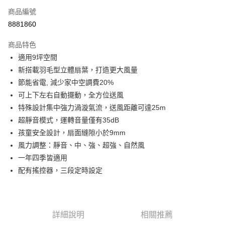
商品編號
街口支付
8881860
悠遊付
商品特色
Google Pay
適用9坪空間
全盈+PAY
新搭載羽毛型立體扇葉，打造更大風量
節能省電, 減少家中空調費20%
大哥付你分期
可上下左右自動擺動，全方位送風
相關說明
特殊設計集中強力渦漩氣流，送風距離可達25m
【大哥付你分期使用說明】
AFTEE先享後付
1.本服務由台灣大哥大提供，台灣大哥大用戶可立即使用無須另外申請。
超靜音模式，運轉音量僅有35dB
2.付款方式選擇「大哥付你分期」，訂單成立後會自動跳轉到大哥付的交易
相關說明
孩童安全設計，扇面縫隙小於9mm
流程，驗證手機門號後，選擇欲分期的期數、繳款截止日，確認付款後即完
【關於「AFTEE先享後付」】
風力調整：靜音、中、強、超強、自然風
成交易。
ATM付款
AFTEE先享後付是「在收到商品之後才付款」的支付方式。 讓您購物簡單
3.實際核准額度、可分期數及費用金額請依後續交易確認頁面所載為準。
一年四季皆適用
便利好安心！
4.訂單成立30分鐘內，如未前往確認交易或遇審核未通過，訂單將自動取
１．簡單：不需註冊會員、不需綁卡、不需儲值。
配有搖控器，三段定時設定
運送方式
消。如遇「轉專審核」未通過狀況，表示未達大哥付你分期系統評分，恕無
２．便利：只要手機號碼，簡訊認證，即可結帳。
法說明評估內容。
３．安心：先確認商品／服務後，再付款。
宅配
【繳款方式說明】
1.分期款項不併入電信帳單，「大哥付你分期」於每月結算日後寄送繳費提
每筆NT$100，滿NT$1,200(含以上)免運費
【「AFTEE先享後付」結帳流程】
醒簡訊。
１．於結帳方式選擇「AFTEE先享後付」後，將跳轉至「AFTEE先享後付」
詳細說明
相關推薦
2.透過簡訊連結打開帳單後，可選擇「超商條碼／台灣大直營門市／銀行轉
京站台北店客服中心(1F星巴克旁) 即日起不提供京站紙袋，取件時
結帳頁面，進行簡訊認證並確認金額後，即可完成結帳。