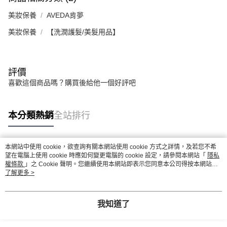
美妝保養
AVEDA肯夢
美妝保養
【洗潤護髮/美髮用品】
評價
喜歡這個商品嗎？購買後給他一個好評吧
本分類熱銷
全站排行
本網站中使用 cookie，欲查詢有關本網站使用 cookie 方式之詳情，及若您不希
熱門標籤
望在電腦上使用 cookie 時應如何變更電腦的 cookie 設定，請參閱本網站「
隱私
權條款
」之 Cookie 聲明。您繼續使用本網站即表示您同意本公司得按本網站使
用條款之 Cookie 聲明使用 cookie。
了解更多 >
我知道了