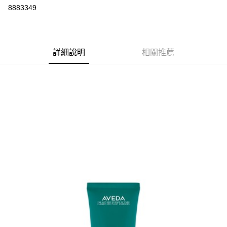
8883349
悠遊付
Google Pay
全盈+PAY
詳細說明
相關推薦
大哥付你分期
相關說明
【大哥付你分期使用說明】
AFTEE先享後付
1.本服務由台灣大哥大提供，台灣大哥大用戶可立即使用無須另外申請。
2.付款方式選擇「大哥付你分期」，訂單成立後會自動跳轉到大哥付的交易
相關說明
流程，驗證手機門號後，選擇欲分期的期數、繳款截止日，確認付款後即完
【關於「AFTEE先享後付」】
成交易。
ATM付款
AFTEE先享後付是「在收到商品之後才付款」的支付方式。 讓您購物簡單
3.實際核准額度、可分期數及費用金額請依後續交易確認頁面所載為準。
便利好安心！
4.訂單成立30分鐘內，如未前往確認交易或遇審核未通過，訂單將自動取
１．簡單：不需註冊會員、不需綁卡、不需儲值。
運送方式
消。如遇「轉專審核」未通過狀況，表示未達大哥付你分期系統評分，恕無
２．便利：只要手機號碼，簡訊認證，即可結帳。
法說明評估內容。
３．安心：先確認商品／服務後，再付款。
付款後全家取貨
【繳款方式說明】
1.分期款項不併入電信帳單，「大哥付你分期」於每月結算日後寄送繳費提
每筆NT$70，滿NT$899(含以上)免運費
【「AFTEE先享後付」結帳流程】
醒簡訊。
１．於結帳方式選擇「AFTEE先享後付」後，將跳轉至「AFTEE先享後付」
2.透過簡訊連結打開帳單後，可選擇「超商條碼／台灣大直營門市／銀行轉
付款後7-11取貨
結帳頁面，進行簡訊認證並確認金額後，即可完成結帳。
帳／街口支付／iPASS MONEY」等通路繳費。
２．訂單成立數日內，您將收到繳費通知簡訊。
每筆NT$70，滿NT$899(含以上)免運費
３．收到繳費通知簡訊後14天內，點擊此簡訊中的連結，可透過四大超商／