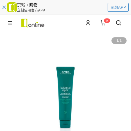
京站ｉ購物
開啟APP
立刻使用官方APP
0
1
/
1