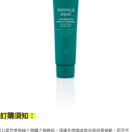
【注意事項】
ATM／網路銀行／等多元方式進行付款，方視為交易完成。
宅配
1.本服務係由「台灣大哥大股份有限公司」（以下簡稱本公司）所提供，讓
※ 請注意：結帳手續完成當下不需立刻繳費，但若您需要取消訂單，請聯絡
用戶於交易時，得透過本服務購買商品或服務，並由商店將買賣／分期付款
每筆NT$100，滿NT$1,000(含以上)免運費
購買商品的店家。未經商家同意取消之訂單仍視為有效，需透過AFTEE先享
買賣價金債權讓與本公司後，依約使用本公司帳單繳交帳款。
後付繳納相關費用。
2.基於同意付款使用「大哥付你分期」之契約關係目的，商店將以您的個人
京站台北店客服中心(1F星巴克旁) 即日起不提供京站紙袋，取件時
※ 交易是否成功請以「AFTEE先享後付 」之結帳頁面顯示為準，若有關於
資料（包含姓名、電話或地址）提供予台灣大哥大進項蒐集、處理及利用，
是否繳費成功／繳費後需取消欲退款等相關疑問，請聯繫「AFTEE先享後付
請自備購物袋，若需購買紙袋可現場詢問
由本公司與您本人進行分期帳單所需資料之確認、核對及更正。
客戶支援中心」
https://netprotections.freshdesk.com/support/home
3.完整用戶服務條款，請詳閱以下連結：
https://oppay.tw/userRule
免運費
【注意事項】
１．透過由恩沛科技股份有限公司提供之「AFTEE先享後付」服務完成之交
易，需依本服務之必要範圍內提供個人資料，並將交易相關給付款項請求債
權轉讓予恩沛科技股份有限公司。
２．關於個人資料處理事宜，請瀏覽以下網址：
https://aftee.tw/terms/#terms3
３．未成年的使用者請事先徵得法定代理人或監護人之同意方可使用
「AFTEE先享後付」，若未經同意申辦者引起之損失，本公司不負相關責
任。
４．使用「AFTEE先享後付」時，將依據個別帳號之用戶狀況，依本公司即
時審查核予不同之上限額度；若仍有額度不足之情形，本公司將視審查結果
請求用戶進行身份認證。
５．嚴禁一人註冊多個帳號或使用他人資訊註冊。若發現惡意使用之情形，
訂購須知：
恩沛科技股份有限公司將有權停止該用戶之使用額度並採取法律行動。
(1)當您使用線上預購之服務前，請優先閱讀本商品資訊等規範。若您不