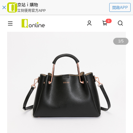
京站ｉ購物
開啟APP
立刻使用官方APP
0
1
/
5