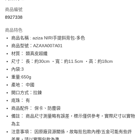
合作金庫商業銀行
第一商業銀行
LINE Pay
商品編號
華南商業銀行
彰化商業銀行
8927338
Apple Pay
上海商業儲蓄銀行
台北富邦商業銀行
國泰世華商業銀行
兆豐國際商業銀行
商品特色
街口支付
臺灣中小企業銀行
台中商業銀行
商品名稱 : aziza NIRI手提斜背包-多色
匯豐（台灣）商業銀行
華泰商業銀行
悠遊付
商品型號：AZAXA007A01
聯邦商業銀行
遠東國際商業銀行
元大商業銀行
永豐商業銀行
材質： 類真皮超纖
Google Pay
玉山商業銀行
星展（台灣）商業銀行
尺寸： 長：約30cm ‧寬：約11.5cm ‧高：約18cm
台新國際商業銀行
中國信託商業銀行
全盈+PAY
內袋:3
台灣樂天信用卡公司
重量:650g
大哥付你分期
產地： 中國
相關說明
開口方式：拉鍊
【大哥付你分期使用說明】
AFTEE先享後付
1.本服務由台灣大哥大提供，台灣大哥大用戶可立即使用無須另外申請。
底珠： 有
2.付款方式選擇「大哥付你分期」，訂單成立後會自動跳轉到大哥付的交易
相關說明
商品配件： 保卡、防塵袋
流程，驗證手機門號後，選擇欲分期的期數、繳款截止日，確認付款後即完
【關於「AFTEE先享後付」】
成交易。
備註： 商品尺寸測量略有誤差，標示僅供參考，實際尺寸以實物
ATM付款
AFTEE先享後付是「在收到商品之後才付款」的支付方式。 讓您購物簡單
3.實際核准額度、可分期數及費用金額請依後續交易確認頁面所載為準。
便利好安心！
為主
4.訂單成立30分鐘內，如未前往確認交易或遇審核未通過，訂單將自動取
１．簡單：不需註冊會員、不需綁卡、不需儲值。
注意事項： 因原廠貨源關係，故每批包款內裡/五金可能有些許
運送方式
消。如遇「轉專審核」未通過狀況，表示未達大哥付你分期系統評分，恕無
２．便利：只要手機號碼，簡訊認證，即可結帳。
法說明評估內容。
差異，請以實際包款為準