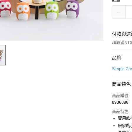
付款與運
超取滿NT$
付款方式
品牌
信用卡一
Simple 
LINE Pay
商品特色
Apple Pay
商品編號
街口支付
8936888
商品特色
悠遊付
實用款
Google Pa
居家的