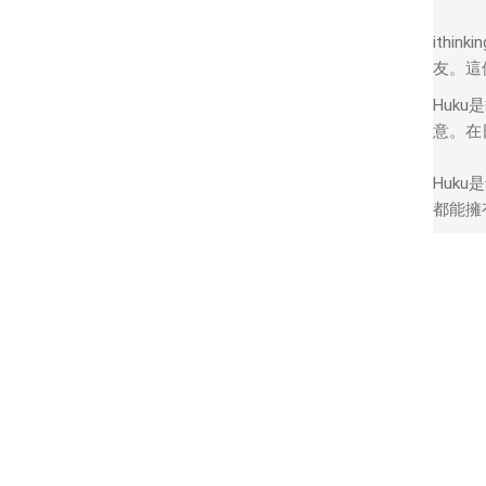
ith
友。這
Huk
意。在
Huk
都能擁