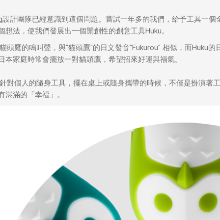
inking設計團隊已經意識到這個問題。嘗試一年多的我們，給予工具
個想法，使我們發展出一個開創性的創意工具Huku。
u是貓頭鷹的鳴叫聲，與"貓頭鷹"的日文發音"Fukurou" 相似，而H
日本家庭時常會擺放一對貓頭鷹，希望招來好運與福氣。
u是針對個人的隨身工具，擺在桌上或隨身攜帶的時候，不僅是扮演著
有滿滿的「幸福」。