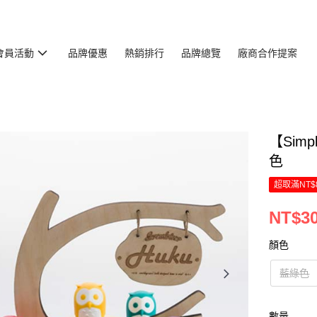
會員活動
品牌優惠
熱銷排行
品牌總覽
廠商合作提案
【Simp
色
超取滿NT$
NT$3
顏色
藍綠色
數量