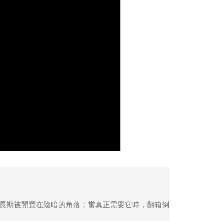
功／繳費後需取消欲退款等相關疑問，請聯繫「AFTEE先享後
客服中心(1F星巴克旁) 即日起不提供京站紙袋，取件時
公司與您本人進行分期帳單所需資料之確認、核對及更正。
援中心」
https://netprotections.freshdesk.com/support/home
物袋，若需購買紙袋可現場詢問
戶服務條款，請詳閱以下連結：
https://oppay.tw/userRule
項】
恩沛科技股份有限公司提供之「AFTEE先享後付」服務完成之
依本服務之必要範圍內提供個人資料，並將交易相關給付款項請
讓予恩沛科技股份有限公司。
個人資料處理事宜，請瀏覽以下網址：
ee.tw/terms/#terms3
年的使用者請事先徵得法定代理人或監護人之同意方可使用
E先享後付」，若未經同意申辦者引起之損失，本公司不負相關責
AFTEE先享後付」時，將依據個別帳號之用戶狀況，依本公司
核予不同之上限額度；若仍有額度不足之情形，本公司將視審查
用戶進行身份認證。
一人註冊多個帳號或使用他人資訊註冊。若發現惡意使用之情
科技股份有限公司將有權停止該用戶之使用額度並採取法律行
長期被閒置在陰暗的角落；當真正需要它時，翻箱倒