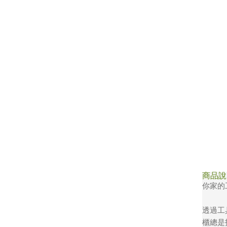
商品說
你家的
透過工
櫃總是