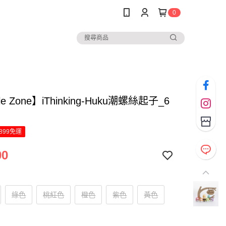
0
le Zone】iThinking-Huku潮螺絲起子_6
899免運
00
綠色
桃紅色
橙色
紫色
黃色