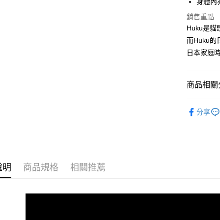
身體內
全盈+PAY
銷售重點
大哥付你
Huku是貓
相關說明
而Huku
【大哥付
AFTEE先
1.本服務
日本家庭
2.付款方
相關說明
流程，驗
【關於「A
ATM付款
完成交易
AFTEE
商品相關分
3.實際核
便利好安
4.訂單成
１．簡單
Simple 
消。如遇
２．便利
運送方式
分享
無法說明
３．安心
生活雜貨
【繳款方
付款後全
1.分期款
【「AFT
Simple 
醒簡訊。
每筆NT$7
１．於結帳
2.透過簡
付」結帳
帳／街口支
付款後7-1
２．訂單
說明
商品規格
相關推薦
３．收到繳
每筆NT$7
【注意事
／ATM／
1.本服務
※ 請注意
宅配
用戶於交
絡購買商品
款買賣價
先享後付
每筆NT$1
2.基於同
※ 交易是
資料（包