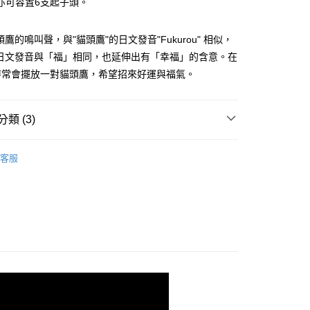
亦可容置6支起子頭。
分期
頭鷹的鳴叫聲，與"貓頭鷹"的日文發音"Fukurou" 相似，
的日文發音與「福」相同，也延伸出有「幸福」的含意。在
你分期使用說明】
享後付
由台灣大哥大提供，台灣大哥大用戶可立即使用無須另外申請。
時常會擺放一對貓頭鷹，希望招來好運與福氣。
式選擇「大哥付你分期」，訂單成立後會自動跳轉到大哥付的交易
證手機門號後，選擇欲分期的期數、繳款截止日，確認付款後即
FTEE先享後付」】
。
先享後付是「在收到商品之後才付款」的支付方式。 讓您購物簡單
類 (3)
准額度、可分期數及費用金額請依後續交易確認頁面所載為準。
心！
立30分鐘內，如未前往確認交易或遇審核未通過，訂單將自動取
：不需註冊會員、不需綁卡、不需儲值。
Zone- 好感生活選物
iThinking創意工具
「轉專審核」未通過狀況，表示未達大哥付你分期系統評分，恕
：只要手機號碼，簡訊認證，即可結帳。
客服
評估內容。
：先確認商品／服務後，再付款。
【五金工具】
式說明】
家取貨
項不併入電信帳單，「大哥付你分期」於每月結算日後寄送繳費提
EE先享後付」結帳流程】
Zone- 好感生活選物
〖文具雜貨〗
0，滿NT$899(含以上)免運費
方式選擇「AFTEE先享後付」後，將跳轉至「AFTEE先享後
訊連結打開帳單後，可選擇「超商條碼／台灣大直營門市／銀行轉
頁面，進行簡訊認證並確認金額後，即可完成結帳。
付／iPASS MONEY」等通路繳費。
1取貨
成立數日內，您將收到繳費通知簡訊。
費通知簡訊後14天內，點擊此簡訊中的連結，可透過四大超商
0，滿NT$899(含以上)免運費
項】
網路銀行／等多元方式進行付款，方視為交易完成。
係由「台灣大哥大股份有限公司」（以下簡稱本公司）所提供，讓
：結帳手續完成當下不需立刻繳費，但若您需要取消訂單，請聯
易時，得透過本服務購買商品或服務，並由商店將買賣／分期付
的店家。未經商家同意取消之訂單仍視為有效，需透過AFTEE
金債權讓與本公司後，依約使用本公司帳單繳交帳款。
繳納相關費用。
00，滿NT$1,000(含以上)免運費
意付款使用「大哥付你分期」之契約關係目的，商店將以您的個人
否成功請以「AFTEE先享後付 」之結帳頁面顯示為準，若有關於
含姓名、電話或地址）提供予台灣大哥大進項蒐集、處理及利