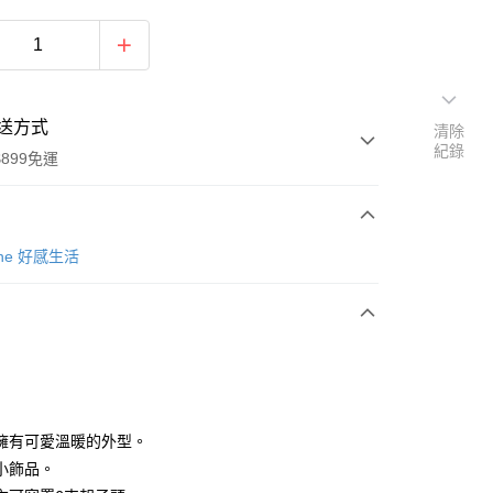
送方式
清除
紀錄
899免運
次付款
Zone 好感生活
擁有可愛溫暖的外型。
y
小飾品。