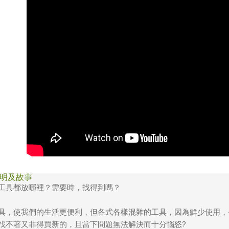
是否繳費成
京站台北店
用，由本
付客戶支
請自備購
3.完整用
免運費
【注意事
１．透過由
交易，需
求債權轉
２．關於
https://aft
３．未成
「AFTE
任。
４．使用「
即時審查
結果請求
５．嚴禁
形，恩沛
動。
明及故事
工具都放哪裡？需要時，找得到嗎？
具，使我們的生活更便利，但各式各樣混雜的工具，因為鮮少使用，
找不著又非得買新的，且當下問題無法解決而十分惱怒?