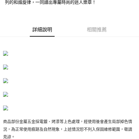
1.分期款項不併入電信帳單，「大哥付你分期」於每月結算日後寄送繳費提
每筆NT$70，滿NT$899(含以上)免運費
列的和諧旋律，一同譜出專屬時尚的迷人樂章！
【「AFTEE先享後付」結帳流程】
醒簡訊。
１．於結帳方式選擇「AFTEE先享後付」後，將跳轉至「AFTEE先享後付」
2.透過簡訊連結打開帳單後，可選擇「超商條碼／台灣大直營門市／銀行轉
付款後7-11取貨
結帳頁面，進行簡訊認證並確認金額後，即可完成結帳。
帳／街口支付／iPASS MONEY」等通路繳費。
２．訂單成立數日內，您將收到繳費通知簡訊。
每筆NT$70，滿NT$899(含以上)免運費
３．收到繳費通知簡訊後14天內，點擊此簡訊中的連結，可透過四大超商／
【注意事項】
詳細說明
相關推薦
ATM／網路銀行／等多元方式進行付款，方視為交易完成。
宅配
1.本服務係由「台灣大哥大股份有限公司」（以下簡稱本公司）所提供，讓
※ 請注意：結帳手續完成當下不需立刻繳費，但若您需要取消訂單，請聯絡
用戶於交易時，得透過本服務購買商品或服務，並由商店將買賣／分期付款
每筆NT$100，滿NT$1,000(含以上)免運費
購買商品的店家。未經商家同意取消之訂單仍視為有效，需透過AFTEE先享
買賣價金債權讓與本公司後，依約使用本公司帳單繳交帳款。
後付繳納相關費用。
2.基於同意付款使用「大哥付你分期」之契約關係目的，商店將以您的個人
京站台北店客服中心(1F星巴克旁) 即日起不提供京站紙袋，取件時
※ 交易是否成功請以「AFTEE先享後付 」之結帳頁面顯示為準，若有關於
資料（包含姓名、電話或地址）提供予台灣大哥大進項蒐集、處理及利用，
是否繳費成功／繳費後需取消欲退款等相關疑問，請聯繫「AFTEE先享後付
請自備購物袋，若需購買紙袋可現場詢問
由本公司與您本人進行分期帳單所需資料之確認、核對及更正。
客戶支援中心」
https://netprotections.freshdesk.com/support/home
3.完整用戶服務條款，請詳閱以下連結：
https://oppay.tw/userRule
免運費
【注意事項】
１．透過由恩沛科技股份有限公司提供之「AFTEE先享後付」服務完成之交
易，需依本服務之必要範圍內提供個人資料，並將交易相關給付款項請求債
權轉讓予恩沛科技股份有限公司。
２．關於個人資料處理事宜，請瀏覽以下網址：
https://aftee.tw/terms/#terms3
３．未成年的使用者請事先徵得法定代理人或監護人之同意方可使用
「AFTEE先享後付」，若未經同意申辦者引起之損失，本公司不負相關責
任。
商品部份金屬五金採電鍍、烤漆等上色處理，經使用後會產生局部掉色情
４．使用「AFTEE先享後付」時，將依據個別帳號之用戶狀況，依本公司即
況，為正常使用痕跡及自然現象，上述情況恕不列入保固維修範圍，敬請
時審查核予不同之上限額度；若仍有額度不足之情形，本公司將視審查結果
見諒。
請求用戶進行身份認證。