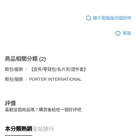
５．嚴禁一人註冊多個帳號或使用他人資訊註冊。若發現惡意使用之情形，
恩沛科技股份有限公司將有權停止該用戶之使用額度並採取法律行動。
顯示電腦版詳細說明
客服
商品相關分類 (2)
鞋包/服飾
【皮夾/零錢包/名片夾/證件套】
鞋包/服飾
PORTER INTERNATIONAL
評價
喜歡這個商品嗎？購買後給他一個好評吧
本分類熱銷
全站排行