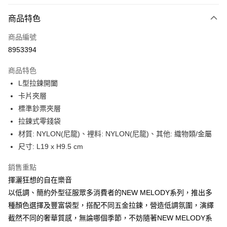
LINE Pay
商品特色
Apple Pay
商品編號
街口支付
8953394
悠遊付
商品特色
Google Pay
L型拉鍊開闔
全盈+PAY
卡片夾層
標準鈔票夾層
大哥付你分期
拉鍊式零錢袋
相關說明
材質: NYLON(尼龍)、裡料: NYLON(尼龍)、其他: 織物類/金屬
【大哥付你分期使用說明】
AFTEE先享後付
1.本服務由台灣大哥大提供，台灣大哥大用戶可立即使用無須另外申請。
尺寸: L19 x H9.5 cm
2.付款方式選擇「大哥付你分期」，訂單成立後會自動跳轉到大哥付的交易
相關說明
流程，驗證手機門號後，選擇欲分期的期數、繳款截止日，確認付款後即完
銷售重點
【關於「AFTEE先享後付」】
成交易。
ATM付款
AFTEE先享後付是「在收到商品之後才付款」的支付方式。 讓您購物簡單
揮灑狂想的自在樂音
3.實際核准額度、可分期數及費用金額請依後續交易確認頁面所載為準。
便利好安心！
4.訂單成立30分鐘內，如未前往確認交易或遇審核未通過，訂單將自動取
以低調、簡約外型征服眾多消費者的NEW MELODY系列，推出多
１．簡單：不需註冊會員、不需綁卡、不需儲值。
運送方式
消。如遇「轉專審核」未通過狀況，表示未達大哥付你分期系統評分，恕無
２．便利：只要手機號碼，簡訊認證，即可結帳。
種顏色選擇及豐富袋型，搭配不同五金拉鍊，營造低調氛圍，演繹
法說明評估內容。
３．安心：先確認商品／服務後，再付款。
付款後全家取貨
截然不同的奢華質感，無論哪個季節，不妨隨著NEW MELODY系
【繳款方式說明】