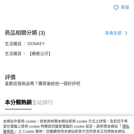
客服
商品相關分類 (3)
查看全部
生活雜貨
DONKEY
生活雜貨
【療癒公仔】
評價
喜歡這個商品嗎？購買後給他一個好評吧
本分類熱銷
全站排行
本網站中使用 cookie，欲查詢有關本網站使用 cookie 方式之詳情，及若您不希
熱門標籤
望在電腦上使用 cookie 時應如何變更電腦的 cookie 設定，請參閱本網站「
隱私
權條款
」之 Cookie 聲明。您繼續使用本網站即表示您同意本公司得按本網站使