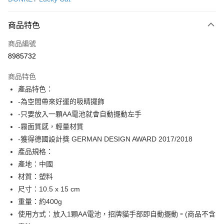
LINE Pay
商品特色
Apple Pay
商品編號
街口支付
8985732
悠遊付
商品特色
Google Pay
產品特色：
全盈+PAY
-為空間帶來好運的吸睛擺飾
-只要放入一顆AA電池就會自動擺動左手
大哥付你分期
-霧面質感，輕量材質
相關說明
-獲得德國設計獎 GERMAN DESIGN AWARD 2017/2018
【大哥付你分期使用說明】
AFTEE先享後付
1.本服務由台灣大哥大提供，台灣大哥大用戶可立即使用無須另外申請。
產品規格：
2.付款方式選擇「大哥付你分期」，訂單成立後會自動跳轉到大哥付的交易
相關說明
產地：中國
流程，驗證手機門號後，選擇欲分期的期數、繳款截止日，確認付款後即完
【關於「AFTEE先享後付」】
材質：塑料
成交易。
ATM付款
AFTEE先享後付是「在收到商品之後才付款」的支付方式。 讓您購物簡單
3.實際核准額度、可分期數及費用金額請依後續交易確認頁面所載為準。
尺寸：10.5 x 15 cm
便利好安心！
4.訂單成立30分鐘內，如未前往確認交易或遇審核未通過，訂單將自動取
１．簡單：不需註冊會員、不需綁卡、不需儲值。
重量：約400g
運送方式
消。如遇「轉專審核」未通過狀況，表示未達大哥付你分期系統評分，恕無
２．便利：只要手機號碼，簡訊認證，即可結帳。
法說明評估內容。
使用方式：放入1顆AA電池，招牌貓手部即自動擺動。(商品不含
３．安心：先確認商品／服務後，再付款。
宅配
【繳款方式說明】