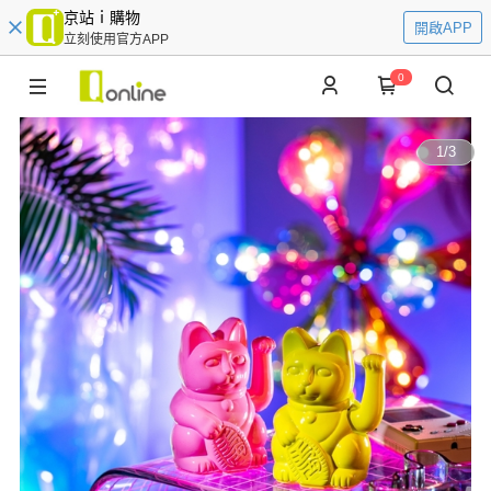
京站ｉ購物
開啟APP
立刻使用官方APP
0
1
/
3