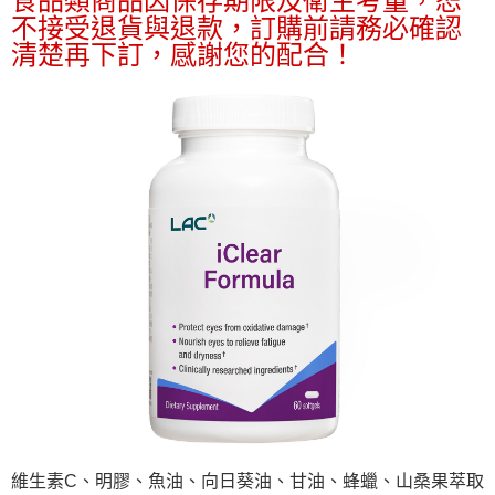
食品類商品因保存期限及衛生考量，恕
每筆NT$70，滿NT$899(含以上)免運費
３．收到繳費通知簡訊後14天內，點擊此簡訊中的連結，可透過四大超商／
不接受退貨與退款，訂購前請務必確認
【注意事項】
ATM／網路銀行／等多元方式進行付款，方視為交易完成。
宅配
1.本服務係由「台灣大哥大股份有限公司」（以下簡稱本公司）所提供，讓
清楚再下訂，感謝您的配合！
※ 請注意：結帳手續完成當下不需立刻繳費，但若您需要取消訂單，請聯絡
用戶於交易時，得透過本服務購買商品或服務，並由商店將買賣／分期付款
每筆NT$100，滿NT$1,000(含以上)免運費
購買商品的店家。未經商家同意取消之訂單仍視為有效，需透過AFTEE先享
買賣價金債權讓與本公司後，依約使用本公司帳單繳交帳款。
後付繳納相關費用。
2.基於同意付款使用「大哥付你分期」之契約關係目的，商店將以您的個人
京站台北店客服中心(1F星巴克旁) 即日起不提供京站紙袋，取件時
※ 交易是否成功請以「AFTEE先享後付 」之結帳頁面顯示為準，若有關於
資料（包含姓名、電話或地址）提供予台灣大哥大進項蒐集、處理及利用，
是否繳費成功／繳費後需取消欲退款等相關疑問，請聯繫「AFTEE先享後付
請自備購物袋，若需購買紙袋可現場詢問
由本公司與您本人進行分期帳單所需資料之確認、核對及更正。
客戶支援中心」
https://netprotections.freshdesk.com/support/home
3.完整用戶服務條款，請詳閱以下連結：
https://oppay.tw/userRule
免運費
【注意事項】
１．透過由恩沛科技股份有限公司提供之「AFTEE先享後付」服務完成之交
易，需依本服務之必要範圍內提供個人資料，並將交易相關給付款項請求債
權轉讓予恩沛科技股份有限公司。
２．關於個人資料處理事宜，請瀏覽以下網址：
https://aftee.tw/terms/#terms3
３．未成年的使用者請事先徵得法定代理人或監護人之同意方可使用
「AFTEE先享後付」，若未經同意申辦者引起之損失，本公司不負相關責
任。
４．使用「AFTEE先享後付」時，將依據個別帳號之用戶狀況，依本公司即
時審查核予不同之上限額度；若仍有額度不足之情形，本公司將視審查結果
請求用戶進行身份認證。
５．嚴禁一人註冊多個帳號或使用他人資訊註冊。若發現惡意使用之情形，
恩沛科技股份有限公司將有權停止該用戶之使用額度並採取法律行動。
維生素C、明膠、魚油、向日葵油、甘油、蜂蠟、山桑果萃取