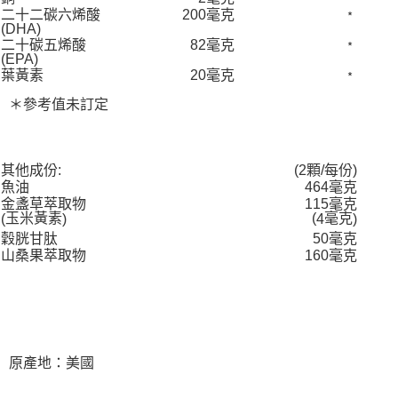
二十二碳六烯酸
200毫克
﹡
(DHA)
二十碳五烯酸
82毫克
﹡
(EPA)
葉黃素
20毫克
﹡
＊參考值未訂定
其他成份:
(2顆/每份)
魚油
464毫克
金盞草萃取物
115毫克
玉米黃素
(
毫克
(
)
4
)
穀胱甘肽
50毫克
山桑果萃取物
160毫克
原產地：美國