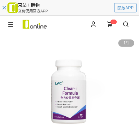
京站ｉ購物
開啟APP
立刻使用官方APP
0
1
/
1