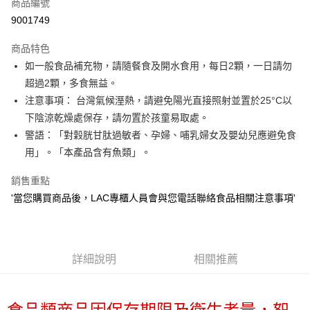
商品編號
街口支付
9001749
悠遊付
商品特色
Google Pay
如一般食品補充物，請隨餐食及開水食用，每日2顆，一日請勿
全盈+PAY
超過2顆，多食無益。
注意事項： 台灣氣候溼熱，請避免陽光直接照射並置於25°C以
大哥付你分期
下陰涼乾燥處保存，請勿置於孩童易取處。
相關說明
警語：「對穀胱甘肽過敏者、孕婦、哺乳婦女及嬰幼兒應避免食
【大哥付你分期使用說明】
AFTEE先享後付
1.本服務由台灣大哥大提供，台灣大哥大用戶可立即使用無須另外申請。
用」。「本產品含有魚類」。
2.付款方式選擇「大哥付你分期」，訂單成立後會自動跳轉到大哥付的交易
相關說明
流程，驗證手機門號後，選擇欲分期的期數、繳款截止日，確認付款後即完
銷售重點
【關於「AFTEE先享後付」】
成交易。
ATM付款
AFTEE先享後付是「在收到商品之後才付款」的支付方式。 讓您購物簡單
'當您購買商品後，LAC專櫃人員會與您電話聯絡食品相關注意事項'
3.實際核准額度、可分期數及費用金額請依後續交易確認頁面所載為準。
便利好安心！
4.訂單成立30分鐘內，如未前往確認交易或遇審核未通過，訂單將自動取
１．簡單：不需註冊會員、不需綁卡、不需儲值。
運送方式
消。如遇「轉專審核」未通過狀況，表示未達大哥付你分期系統評分，恕無
２．便利：只要手機號碼，簡訊認證，即可結帳。
法說明評估內容。
３．安心：先確認商品／服務後，再付款。
付款後全家取貨
【繳款方式說明】
詳細說明
相關推薦
1.分期款項不併入電信帳單，「大哥付你分期」於每月結算日後寄送繳費提
每筆NT$70，滿NT$899(含以上)免運費
【「AFTEE先享後付」結帳流程】
醒簡訊。
１．於結帳方式選擇「AFTEE先享後付」後，將跳轉至「AFTEE先享後付」
2.透過簡訊連結打開帳單後，可選擇「超商條碼／台灣大直營門市／銀行轉
付款後7-11取貨
結帳頁面，進行簡訊認證並確認金額後，即可完成結帳。
帳／街口支付／iPASS MONEY」等通路繳費。
２．訂單成立數日內，您將收到繳費通知簡訊。