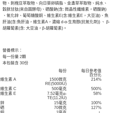
物、刺槐豆萃取物、向日葵卵磷脂、金盞草萃取物、純水、
穀胱甘肽(來自圓酵母)、硒酸鈉(含: 微晶性纖維素，硒酸鈉)
、氧化鋅、葡萄糖酸銅、維生素E(含:維生素E，大豆油)、魚
肝油{含:魚肝油，維生素A，濃縮 d-α-生育醇(抗氧化劑)} 、 β-
胡蘿蔔素(含: 大豆油，β-胡蘿蔔素)。
營養標示：
每一份量 2顆
本包裝含 30份
每份
每日參考值
百分比
維生素 A
1500微克
214%
RE(5000IU)
維生素 C
500毫克
500%
維生素 E
7.52毫克
58%
α-
TE(11.2IU)
鋅
15毫克
100%
硒
70微克
127%
銅
2毫克
﹡