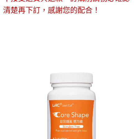
每筆NT$70，滿NT$1,000(含以上)免運費
３．收到繳費通知簡訊後14天內，點擊此簡訊中的連結，可透過四大超商／
【注意事項】
清楚再下訂，感謝您的配合！
ATM／網路銀行／等多元方式進行付款，方視為交易完成。
宅配
1.本服務係由「台灣大哥大股份有限公司」（以下簡稱本公司）所提供，讓
※ 請注意：結帳手續完成當下不需立刻繳費，但若您需要取消訂單，請聯絡
用戶於交易時，得透過本服務購買商品或服務，並由商店將買賣／分期付款
每筆NT$100，滿NT$1,200(含以上)免運費
購買商品的店家。未經商家同意取消之訂單仍視為有效，需透過AFTEE先享
買賣價金債權讓與本公司後，依約使用本公司帳單繳交帳款。
後付繳納相關費用。
2.基於同意付款使用「大哥付你分期」之契約關係目的，商店將以您的個人
京站台北店客服中心(1F星巴克旁) 即日起不提供京站紙袋，取件時
※ 交易是否成功請以「AFTEE先享後付 」之結帳頁面顯示為準，若有關於
資料（包含姓名、電話或地址）提供予台灣大哥大進項蒐集、處理及利用，
是否繳費成功／繳費後需取消欲退款等相關疑問，請聯繫「AFTEE先享後付
請自備購物袋，若需購買紙袋可現場詢問
由本公司與您本人進行分期帳單所需資料之確認、核對及更正。
客戶支援中心」
https://netprotections.freshdesk.com/support/home
3.完整用戶服務條款，請詳閱以下連結：
https://oppay.tw/userRule
免運費
【注意事項】
１．透過由恩沛科技股份有限公司提供之「AFTEE先享後付」服務完成之交
易，需依本服務之必要範圍內提供個人資料，並將交易相關給付款項請求債
權轉讓予恩沛科技股份有限公司。
２．關於個人資料處理事宜，請瀏覽以下網址：
https://aftee.tw/terms/#terms3
３．未成年的使用者請事先徵得法定代理人或監護人之同意方可使用
「AFTEE先享後付」，若未經同意申辦者引起之損失，本公司不負相關責
任。
４．使用「AFTEE先享後付」時，將依據個別帳號之用戶狀況，依本公司即
時審查核予不同之上限額度；若仍有額度不足之情形，本公司將視審查結果
請求用戶進行身份認證。
５．嚴禁一人註冊多個帳號或使用他人資訊註冊。若發現惡意使用之情形，
恩沛科技股份有限公司將有權停止該用戶之使用額度並採取法律行動。