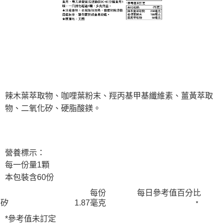
辣木葉萃取物、咖哩葉粉末、羥丙基甲基纖維素、薑黃萃取
物、二氧化矽、硬脂酸鎂。
營養標示：
每一份量1顆
本包裝含60份
每份
每日參考值百分比
矽
1.87毫克
﹡
*參考值未訂定