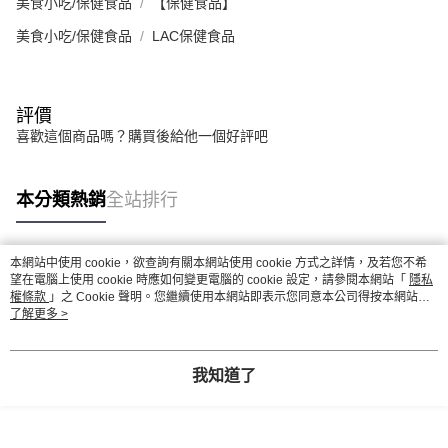
美食小吃/保健食品
【保健食品】
美食小吃/保健食品
LAC保健食品
評價
喜歡這個商品嗎？購買後給他一個好評吧
本分類熱銷
全站排行
本網站中使用 cookie，欲查詢有關本網站使用 cookie 方式之詳情，及若您不希
熱門標籤
望在電腦上使用 cookie 時應如何變更電腦的 cookie 設定，請參閱本網站「
隱私
權條款
」之 Cookie 聲明。您繼續使用本網站即表示您同意本公司得按本網站使
用條款之 Cookie 聲明使用 cookie。
了解更多 >
我知道了