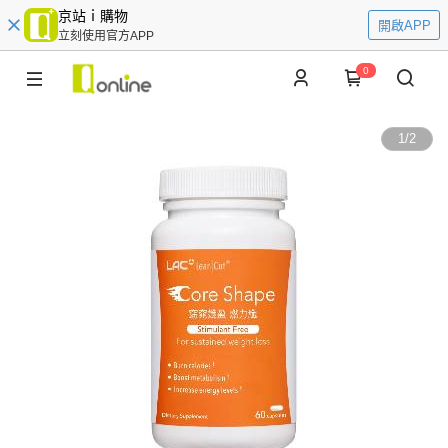
京站ｉ購物
開啟APP
立刻使用官方APP
0
1
/
2