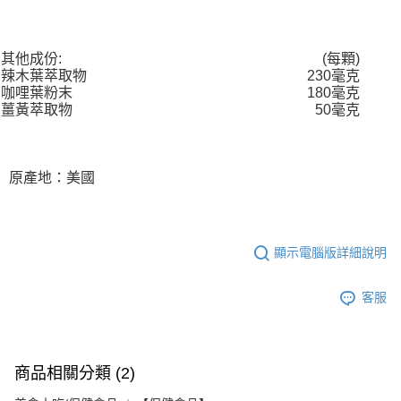
其他成份:
(每顆)
辣木葉萃取物
230毫克
咖哩葉粉末
180毫克
薑黃萃取物
50毫克
原產地：美國
顯示電腦版詳細說明
客服
商品相關分類 (2)