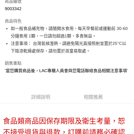
商品編號
街口支付
9003342
悠遊付
商品特色
Google Pay
如一般食品補充物，請隨開水食用，每天早餐前或運動前 30-60
全盈+PAY
分鐘食用 1顆，一日請勿超過1顆，多食無益。
注意事項： 台灣氣候溼熱，請避免陽光直接照射並置於25°C以
大哥付你分期
下陰涼乾燥處保存，請勿置於孩童易取處。
相關說明
【大哥付你分期使用說明】
銷售重點
AFTEE先享後付
1.本服務由台灣大哥大提供，台灣大哥大用戶可立即使用無須另外申請。
'當您購買商品後，LAC專櫃人員會與您電話聯絡食品相關注意事項'
2.付款方式選擇「大哥付你分期」，訂單成立後會自動跳轉到大哥付的交易
相關說明
流程，驗證手機門號後，選擇欲分期的期數、繳款截止日，確認付款後即完
【關於「AFTEE先享後付」】
成交易。
ATM付款
AFTEE先享後付是「在收到商品之後才付款」的支付方式。 讓您購物簡單
3.實際核准額度、可分期數及費用金額請依後續交易確認頁面所載為準。
便利好安心！
4.訂單成立30分鐘內，如未前往確認交易或遇審核未通過，訂單將自動取
１．簡單：不需註冊會員、不需綁卡、不需儲值。
詳細說明
相關推薦
運送方式
消。如遇「轉專審核」未通過狀況，表示未達大哥付你分期系統評分，恕無
２．便利：只要手機號碼，簡訊認證，即可結帳。
法說明評估內容。
３．安心：先確認商品／服務後，再付款。
付款後全家取貨
【繳款方式說明】
1.分期款項不併入電信帳單，「大哥付你分期」於每月結算日後寄送繳費提
每筆NT$70，滿NT$1,000(含以上)免運費
【「AFTEE先享後付」結帳流程】
食品類商品因保存期限及衛生考量，恕
醒簡訊。
１．於結帳方式選擇「AFTEE先享後付」後，將跳轉至「AFTEE先享後付」
2.透過簡訊連結打開帳單後，可選擇「超商條碼／台灣大直營門市／銀行轉
付款後7-11取貨
結帳頁面，進行簡訊認證並確認金額後，即可完成結帳。
帳／街口支付／iPASS MONEY」等通路繳費。
不接受退貨與退款，訂購前請務必確認
２．訂單成立數日內，您將收到繳費通知簡訊。