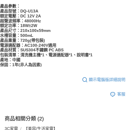
產品參數：
產品型號：DQ-U13A
額定電壓：DC 12V 2A
超聲波頻率：48000Hz
額定功率：18W±2W
產品尺寸：210x100x59mm
水槽容量：500mL
產品重量：720g(帶包裝)
電源適配器：AC100-240V通用
產品材質：SUS304不鏽鋼 PC ABS
包裝清單：清洗機主機*1、電源適配器*1、說明書*1
產地：中國
保固：1年(非人為因素)
顯示電腦版詳細說明
客服
商品相關分類 (2)
3C家電
【美容/生活家電】