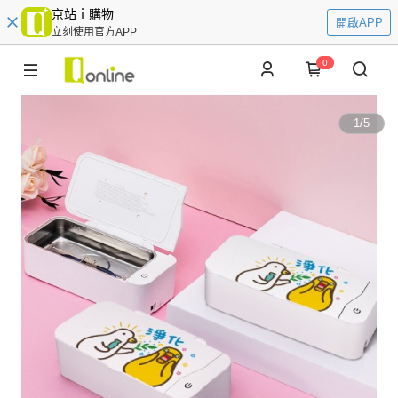
京站ｉ購物
開啟APP
立刻使用官方APP
0
1
/
5