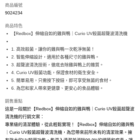
商品編號
街口支付
9024234
悠遊付
商品特色
Google Pay
【Redbox】伸縮自如的雞與鴨｜Curio UV殺菌超聲波清洗機
全盈+PAY
1. 高效殺菌，讓你的雞與鴨一次乾淨無菌！
大哥付你分期
2. 智能伸縮設計，適用於各種尺寸的雞與鴨。
相關說明
3. 超聲波清洗技術，徹底去除雞與鴨上的雜質。
【大哥付你分期使用說明】
AFTEE先享後付
1.本服務由台灣大哥大提供，台灣大哥大用戶可立即使用無須另外申請。
4. Curio UV殺菌功能，保證食材的衛生安全。
2.付款方式選擇「大哥付你分期」，訂單成立後會自動跳轉到大哥付的交易
相關說明
5. 簡單易用，只需按下按鈕，即可享受無菌的食材。
流程，驗證手機門號後，選擇欲分期的期數、繳款截止日，確認付款後即完
【關於「AFTEE先享後付」】
6. 為您和家人帶來更健康、更安心的食品體驗。
成交易。
ATM付款
AFTEE先享後付是「在收到商品之後才付款」的支付方式。 讓您購物簡單
3.實際核准額度、可分期數及費用金額請依後續交易確認頁面所載為準。
便利好安心！
4.訂單成立30分鐘內，如未前往確認交易或遇審核未通過，訂單將自動取
銷售重點
１．簡單：不需註冊會員、不需綁卡、不需儲值。
運送方式
消。如遇「轉專審核」未通過狀況，表示未達大哥付你分期系統評分，恕無
２．便利：只要手機號碼，簡訊認證，即可結帳。
這是一段關於【Redbox】伸縮自如的雞與鴨｜Curio UV殺菌超聲波
法說明評估內容。
３．安心：先確認商品／服務後，再付款。
付款後全家取貨
清洗機的行銷文案：
【繳款方式說明】
1.分期款項不併入電信帳單，「大哥付你分期」於每月結算日後寄送繳費提
每筆NT$70，滿NT$899(含以上)免運費
專業級的清潔體驗，從此輕鬆實現！【Redbox】伸縮自如的雞與鴨
【「AFTEE先享後付」結帳流程】
醒簡訊。
１．於結帳方式選擇「AFTEE先享後付」後，將跳轉至「AFTEE先享後付」
｜Curio UV殺菌超聲波清洗機，為您帶來前所未有的清潔效果。擁
2.透過簡訊連結打開帳單後，可選擇「超商條碼／台灣大直營門市／銀行轉
付款後7-11取貨
結帳頁面，進行簡訊認證並確認金額後，即可完成結帳。
帳／街口支付／iPASS MONEY」等通路繳費。