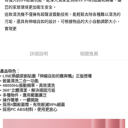
有強大的UV殺菌功能，能深入清潔並消除99.9%的細菌和病毒，讓
２．訂單成立數日內，您將收到繳費通知簡訊。
每筆NT$70，滿NT$899(含以上)免運費
您的家居環境更加衛生安全。
３．收到繳費通知簡訊後14天內，點擊此簡訊中的連結，可透過四大超商／
【注意事項】
ATM／網路銀行／等多元方式進行付款，方視為交易完成。
這款清洗機不僅擁有超聲波震動技術，能輕鬆去除各種難以清洗的
宅配
1.本服務係由「台灣大哥大股份有限公司」（以下簡稱本公司）所提供，讓
※ 請注意：結帳手續完成當下不需立刻繳費，但若您需要取消訂單，請聯絡
用戶於交易時，得透過本服務購買商品或服務，並由商店將買賣／分期付款
污垢，還具有伸縮自如的設計，可根據物品的大小自動調節大小，
每筆NT$100，滿NT$1,000(含以上)免運費
購買商品的店家。未經商家同意取消之訂單仍視為有效，需透過AFTEE先享
買賣價金債權讓與本公司後，依約使用本公司帳單繳交帳款。
後付繳納相關費用。
實現更
2.基於同意付款使用「大哥付你分期」之契約關係目的，商店將以您的個人
免運優惠
※ 交易是否成功請以「AFTEE先享後付 」之結帳頁面顯示為準，若有關於
資料（包含姓名、電話或地址）提供予台灣大哥大進項蒐集、處理及利用，
是否繳費成功／繳費後需取消欲退款等相關疑問，請聯繫「AFTEE先享後付
免運費
由本公司與您本人進行分期帳單所需資料之確認、核對及更正。
客戶支援中心」
https://netprotections.freshdesk.com/support/home
3.完整用戶服務條款，請詳閱以下連結：
https://oppay.tw/userRule
京站台北店客服中心(1F星巴克旁) 即日起不提供京站紙袋，取件時
【注意事項】
詳細說明
相關推薦
請自備購物袋，若需購買紙袋可現場詢問
１．透過由恩沛科技股份有限公司提供之「AFTEE先享後付」服務完成之交
易，需依本服務之必要範圍內提供個人資料，並將交易相關給付款項請求債
免運費
權轉讓予恩沛科技股份有限公司。
產品特色：
２．關於個人資料處理事宜，請瀏覽以下網址：
• LINE熱銷原創貼圖『伸縮自如的雞與鴨』正版授權
https://aftee.tw/terms/#terms3
• 殺菌清洗二合一功能
３．未成年的使用者請事先徵得法定代理人或監護人之同意方可使用
• 48000Hz振動頻率，高效清洗
「AFTEE先享後付」，若未經同意申辦者引起之損失，本公司不負相關責
• 360°立體清潔，解決頑固污垢
任。
• 多種物件，應用範圍廣泛
４．使用「AFTEE先享後付」時，將依據個別帳號之用戶狀況，依本公司即
• 操作簡單，一鍵開啟
• 採用4顆殺菌燈，有效殺減99%細菌
時審查核予不同之上限額度；若仍有額度不足之情形，本公司將視審查結果
• 採用PC ABS材料，使用更放心
請求用戶進行身份認證。
５．嚴禁一人註冊多個帳號或使用他人資訊註冊。若發現惡意使用之情形，
恩沛科技股份有限公司將有權停止該用戶之使用額度並採取法律行動。