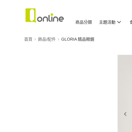
商品分類
主題活動
首頁
飾品/配件
GLORIA 精品眼鏡