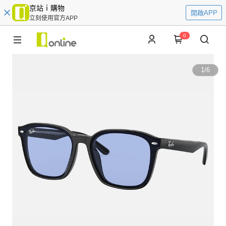
京站ｉ購物
開啟APP
立刻使用官方APP
0
1
/
6