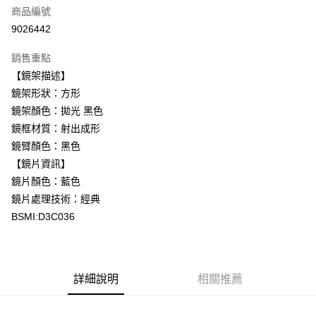
合作金庫商業銀行
第一商業銀行
LINE Pay
商品編號
華南商業銀行
彰化商業銀行
9026442
Apple Pay
上海商業儲蓄銀行
台北富邦商業銀行
國泰世華商業銀行
兆豐國際商業銀行
銷售重點
街口支付
臺灣中小企業銀行
台中商業銀行
【鏡架描述】
匯豐（台灣）商業銀行
華泰商業銀行
悠遊付
鏡架形狀：方形
聯邦商業銀行
遠東國際商業銀行
元大商業銀行
永豐商業銀行
鏡架顏色：拋光 黑色
Google Pay
玉山商業銀行
星展（台灣）商業銀行
鏡框材質：射出成形
台新國際商業銀行
中國信託商業銀行
全盈+PAY
鏡臂顏色：黑色
台灣樂天信用卡公司
【鏡片資訊】
大哥付你分期
鏡片顏色：藍色
相關說明
鏡片處理技術：經典
【大哥付你分期使用說明】
AFTEE先享後付
1.本服務由台灣大哥大提供，台灣大哥大用戶可立即使用無須另外申請。
BSMI:D3C036
2.付款方式選擇「大哥付你分期」，訂單成立後會自動跳轉到大哥付的交易
相關說明
流程，驗證手機門號後，選擇欲分期的期數、繳款截止日，確認付款後即完
【關於「AFTEE先享後付」】
成交易。
ATM付款
AFTEE先享後付是「在收到商品之後才付款」的支付方式。 讓您購物簡單
3.實際核准額度、可分期數及費用金額請依後續交易確認頁面所載為準。
便利好安心！
4.訂單成立30分鐘內，如未前往確認交易或遇審核未通過，訂單將自動取
詳細說明
相關推薦
１．簡單：不需註冊會員、不需綁卡、不需儲值。
運送方式
消。如遇「轉專審核」未通過狀況，表示未達大哥付你分期系統評分，恕無
２．便利：只要手機號碼，簡訊認證，即可結帳。
法說明評估內容。
３．安心：先確認商品／服務後，再付款。
付款後全家取貨
【繳款方式說明】