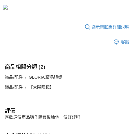
1.分期款項不併入電信帳單，「大哥付你分期」於每月結算日後寄送繳費提
每筆NT$70，滿NT$899(含以上)免運費
【「AFTEE先享後付」結帳流程】
醒簡訊。
１．於結帳方式選擇「AFTEE先享後付」後，將跳轉至「AFTEE先享後付」
2.透過簡訊連結打開帳單後，可選擇「超商條碼／台灣大直營門市／銀行轉
付款後7-11取貨
結帳頁面，進行簡訊認證並確認金額後，即可完成結帳。
帳／街口支付／iPASS MONEY」等通路繳費。
２．訂單成立數日內，您將收到繳費通知簡訊。
每筆NT$70，滿NT$899(含以上)免運費
顯示電腦版詳細說明
３．收到繳費通知簡訊後14天內，點擊此簡訊中的連結，可透過四大超商／
【注意事項】
ATM／網路銀行／等多元方式進行付款，方視為交易完成。
宅配
1.本服務係由「台灣大哥大股份有限公司」（以下簡稱本公司）所提供，讓
※ 請注意：結帳手續完成當下不需立刻繳費，但若您需要取消訂單，請聯絡
客服
用戶於交易時，得透過本服務購買商品或服務，並由商店將買賣／分期付款
每筆NT$100，滿NT$1,000(含以上)免運費
購買商品的店家。未經商家同意取消之訂單仍視為有效，需透過AFTEE先享
買賣價金債權讓與本公司後，依約使用本公司帳單繳交帳款。
後付繳納相關費用。
2.基於同意付款使用「大哥付你分期」之契約關係目的，商店將以您的個人
京站台北店客服中心(1F星巴克旁) 即日起不提供京站紙袋，取件時
※ 交易是否成功請以「AFTEE先享後付 」之結帳頁面顯示為準，若有關於
資料（包含姓名、電話或地址）提供予台灣大哥大進項蒐集、處理及利用，
是否繳費成功／繳費後需取消欲退款等相關疑問，請聯繫「AFTEE先享後付
請自備購物袋，若需購買紙袋可現場詢問
由本公司與您本人進行分期帳單所需資料之確認、核對及更正。
客戶支援中心」
https://netprotections.freshdesk.com/support/home
商品相關分類 (2)
3.完整用戶服務條款，請詳閱以下連結：
https://oppay.tw/userRule
免運費
【注意事項】
飾品/配件
GLORIA 精品眼鏡
１．透過由恩沛科技股份有限公司提供之「AFTEE先享後付」服務完成之交
飾品/配件
【太陽眼鏡】
易，需依本服務之必要範圍內提供個人資料，並將交易相關給付款項請求債
權轉讓予恩沛科技股份有限公司。
２．關於個人資料處理事宜，請瀏覽以下網址：
https://aftee.tw/terms/#terms3
３．未成年的使用者請事先徵得法定代理人或監護人之同意方可使用
評價
「AFTEE先享後付」，若未經同意申辦者引起之損失，本公司不負相關責
喜歡這個商品嗎？購買後給他一個好評吧
任。
４．使用「AFTEE先享後付」時，將依據個別帳號之用戶狀況，依本公司即
時審查核予不同之上限額度；若仍有額度不足之情形，本公司將視審查結果