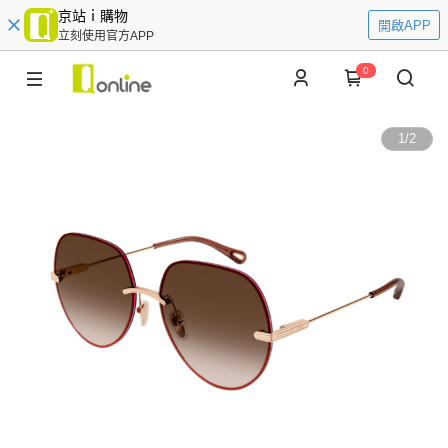
京站ｉ購物
開啟APP
立刻使用官方APP
0
1
/
2