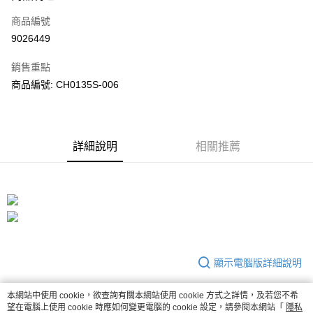
合作金庫商業銀行
第一商業銀行
LINE Pay
商品編號
華南商業銀行
彰化商業銀行
9026449
Apple Pay
上海商業儲蓄銀行
台北富邦商業銀行
國泰世華商業銀行
兆豐國際商業銀行
銷售重點
街口支付
臺灣中小企業銀行
台中商業銀行
商品編號: CH0135S-006
匯豐（台灣）商業銀行
華泰商業銀行
悠遊付
聯邦商業銀行
遠東國際商業銀行
元大商業銀行
永豐商業銀行
Google Pay
玉山商業銀行
星展（台灣）商業銀行
詳細說明
相關推薦
台新國際商業銀行
中國信託商業銀行
全盈+PAY
台灣樂天信用卡公司
大哥付你分期
相關說明
【大哥付你分期使用說明】
AFTEE先享後付
1.本服務由台灣大哥大提供，台灣大哥大用戶可立即使用無須另外申請。
2.付款方式選擇「大哥付你分期」，訂單成立後會自動跳轉到大哥付的交易
相關說明
流程，驗證手機門號後，選擇欲分期的期數、繳款截止日，確認付款後即完
【關於「AFTEE先享後付」】
成交易。
ATM付款
顯示電腦版詳細說明
AFTEE先享後付是「在收到商品之後才付款」的支付方式。 讓您購物簡單
3.實際核准額度、可分期數及費用金額請依後續交易確認頁面所載為準。
便利好安心！
4.訂單成立30分鐘內，如未前往確認交易或遇審核未通過，訂單將自動取
１．簡單：不需註冊會員、不需綁卡、不需儲值。
運送方式
消。如遇「轉專審核」未通過狀況，表示未達大哥付你分期系統評分，恕無
本網站中使用 cookie，欲查詢有關本網站使用 cookie 方式之詳情，及若您不希
客服
２．便利：只要手機號碼，簡訊認證，即可結帳。
望在電腦上使用 cookie 時應如何變更電腦的 cookie 設定，請參閱本網站「
法說明評估內容。
隱私