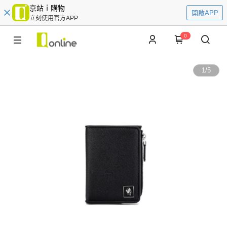
京站ｉ購物
開啟APP
立刻使用官方APP
0
1
/
5