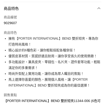
信用卡分期付款
6 期 0 利率 每期
NT$691
21家銀行
商品特色
合作金庫商業銀行
第一商業銀行
LINE Pay
商品編號
華南商業銀行
彰化商業銀行
9029607
Apple Pay
上海商業儲蓄銀行
台北富邦商業銀行
國泰世華商業銀行
兆豐國際商業銀行
商品特色
街口支付
臺灣中小企業銀行
台中商業銀行
擁有【PORTER INTERNATIONAL】BEND 雙折短夾，專為你
匯豐（台灣）商業銀行
華泰商業銀行
悠遊付
打造時尚風格！
聯邦商業銀行
遠東國際商業銀行
元大商業銀行
永豐商業銀行
精心設計的6種色彩，讓你輕鬆搭配各種穿搭！
Google Pay
玉山商業銀行
星展（台灣）商業銀行
優質皮革材質，質感舒適且耐用，讓你享受長久的使用樂趣！
台新國際商業銀行
中國信託商業銀行
全盈+PAY
多功能設計，兼具皮夾、零錢包、名片夾、證件套等功能，輕鬆
台灣樂天信用卡公司
滿足你的多重需求！
大哥付你分期
時尚外型配上實用功能，讓你成為眾人矚目的焦點！
相關說明
馬上選擇你喜愛的顏色，展現個人風格，讓【PORTER
【大哥付你分期使用說明】
AFTEE先享後付
1.本服務由台灣大哥大提供，台灣大哥大用戶可立即使用無須另外申請。
INTERNATIONAL】BEND 雙折短夾成為你的最佳選擇！
2.付款方式選擇「大哥付你分期」，訂單成立後會自動跳轉到大哥付的交易
相關說明
流程，驗證手機門號後，選擇欲分期的期數、繳款截止日，確認付款後即完
【關於「AFTEE先享後付」】
銷售重點
成交易。
ATM付款
AFTEE先享後付是「在收到商品之後才付款」的支付方式。 讓您購物簡單
【PORTER INTERNATIONAL】BEND 雙折短夾11344-006 (6色可
3.實際核准額度、可分期數及費用金額請依後續交易確認頁面所載為準。
便利好安心！
4.訂單成立30分鐘內，如未前往確認交易或遇審核未通過，訂單將自動取