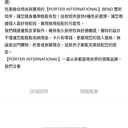
選)
１．簡單：不需註冊會員、不需綁卡、不需儲值。
運送方式
消。如遇「轉專審核」未通過狀況，表示未達大哥付你分期系統評分，恕無
２．便利：只要手機號碼，簡訊認證，即可結帳。
完美融合時尚與實用的【PORTER INTERNATIONAL】BEND 雙折
法說明評估內容。
３．安心：先確認商品／服務後，再付款。
付款後全家取貨
【繳款方式說明】
短夾，讓您隨身攜帶輕鬆有型！這款短夾提供6種色彩選擇，讓您根
1.分期款項不併入電信帳單，「大哥付你分期」於每月結算日後寄送繳費提
每筆NT$70，滿NT$899(含以上)免運費
【「AFTEE先享後付」結帳流程】
據個人喜好與配搭，展現無限搭配的可能性。
醒簡訊。
１．於結帳方式選擇「AFTEE先享後付」後，將跳轉至「AFTEE先享後付」
我們精選優質皮革製作，確保長久耐用性與舒適觸感。獨特的設計
2.透過簡訊連結打開帳單後，可選擇「超商條碼／台灣大直營門市／銀行轉
付款後7-11取貨
結帳頁面，進行簡訊認證並確認金額後，即可完成結帳。
帳／街口支付／iPASS MONEY」等通路繳費。
不僅讓您能輕鬆收納現金、卡片和零錢，更展現您的個人風格。無
２．訂單成立數日內，您將收到繳費通知簡訊。
每筆NT$70，滿NT$899(含以上)免運費
３．收到繳費通知簡訊後14天內，點擊此簡訊中的連結，可透過四大超商／
論是出門購物、約會或商務場合，這款夾子都能完美搭配您的造
【注意事項】
ATM／網路銀行／等多元方式進行付款，方視為交易完成。
宅配
1.本服務係由「台灣大哥大股份有限公司」（以下簡稱本公司）所提供，讓
型。
※ 請注意：結帳手續完成當下不需立刻繳費，但若您需要取消訂單，請聯絡
用戶於交易時，得透過本服務購買商品或服務，並由商店將買賣／分期付款
每筆NT$100，滿NT$1,000(含以上)免運費
購買商品的店家。未經商家同意取消之訂單仍視為有效，需透過AFTEE先享
【PORTER INTERNATIONAL】一直以來都是時尚界的領導品牌，
買賣價金債權讓與本公司後，依約使用本公司帳單繳交帳款。
後付繳納相關費用。
我們注重
2.基於同意付款使用「大哥付你分期」之契約關係目的，商店將以您的個人
京站台北店客服中心(1F星巴克旁) 即日起不提供京站紙袋，取件時
※ 交易是否成功請以「AFTEE先享後付 」之結帳頁面顯示為準，若有關於
資料（包含姓名、電話或地址）提供予台灣大哥大進項蒐集、處理及利用，
是否繳費成功／繳費後需取消欲退款等相關疑問，請聯繫「AFTEE先享後付
請自備購物袋，若需購買紙袋可現場詢問
由本公司與您本人進行分期帳單所需資料之確認、核對及更正。
客戶支援中心」
https://netprotections.freshdesk.com/support/home
3.完整用戶服務條款，請詳閱以下連結：
https://oppay.tw/userRule
免運費
【注意事項】
詳細說明
相關推薦
１．透過由恩沛科技股份有限公司提供之「AFTEE先享後付」服務完成之交
易，需依本服務之必要範圍內提供個人資料，並將交易相關給付款項請求債
權轉讓予恩沛科技股份有限公司。
２．關於個人資料處理事宜，請瀏覽以下網址：
https://aftee.tw/terms/#terms3
３．未成年的使用者請事先徵得法定代理人或監護人之同意方可使用
「AFTEE先享後付」，若未經同意申辦者引起之損失，本公司不負相關責