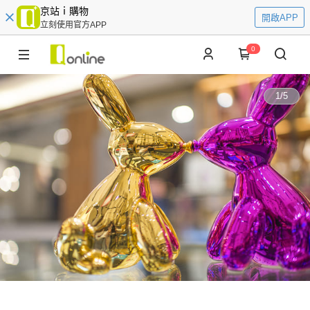
京站ｉ購物
開啟APP
立刻使用官方APP
0
1
/
5