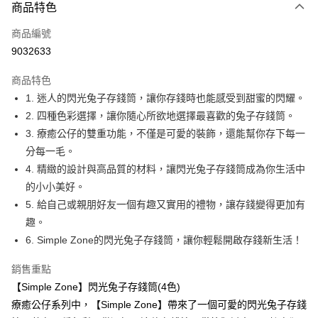
商品特色
Apple Pay
商品編號
街口支付
9032633
悠遊付
商品特色
Google Pay
1. 迷人的閃光兔子存錢筒，讓你存錢時也能感受到甜蜜的閃耀。
全盈+PAY
2. 四種色彩選擇，讓你隨心所欲地選擇最喜歡的兔子存錢筒。
3. 療癒公仔的雙重功能，不僅是可愛的裝飾，還能幫你存下每一
大哥付你分期
分每一毛。
相關說明
4. 精緻的設計與高品質的材料，讓閃光兔子存錢筒成為你生活中
【大哥付你分期使用說明】
AFTEE先享後付
1.本服務由台灣大哥大提供，台灣大哥大用戶可立即使用無須另外申請。
的小小美好。
2.付款方式選擇「大哥付你分期」，訂單成立後會自動跳轉到大哥付的交易
相關說明
5. 給自己或親朋好友一個有趣又實用的禮物，讓存錢變得更加有
流程，驗證手機門號後，選擇欲分期的期數、繳款截止日，確認付款後即完
【關於「AFTEE先享後付」】
趣。
成交易。
ATM付款
AFTEE先享後付是「在收到商品之後才付款」的支付方式。 讓您購物簡單
3.實際核准額度、可分期數及費用金額請依後續交易確認頁面所載為準。
6. Simple Zone的閃光兔子存錢筒，讓你輕鬆開啟存錢新生活！
便利好安心！
4.訂單成立30分鐘內，如未前往確認交易或遇審核未通過，訂單將自動取
１．簡單：不需註冊會員、不需綁卡、不需儲值。
運送方式
消。如遇「轉專審核」未通過狀況，表示未達大哥付你分期系統評分，恕無
２．便利：只要手機號碼，簡訊認證，即可結帳。
銷售重點
法說明評估內容。
３．安心：先確認商品／服務後，再付款。
付款後全家取貨
【Simple Zone】閃光兔子存錢筒(4色)
【繳款方式說明】
1.分期款項不併入電信帳單，「大哥付你分期」於每月結算日後寄送繳費提
每筆NT$70，滿NT$899(含以上)免運費
療癒公仔系列中，【Simple Zone】帶來了一個可愛的閃光兔子存錢
【「AFTEE先享後付」結帳流程】
醒簡訊。