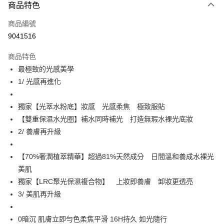
商品特色
Apple Pay
商品編號
街口支付
9041516
悠遊付
商品特色
Google Pay
最極致的光感美學
全盈+PAY
1/ 光感再進化
大哥付你分期
獨家【光萃水粉底】妝感 光感柔焦 極致服貼
相關說明
【雙重保濕水光圈】補水同時補光 打造無瑕水裸光底妝
【大哥付你分期使用說明】
AFTEE先享後付
1.本服務由台灣大哥大提供，台灣大哥大用戶可立即使用無須另外申請。
2/ 養膚再升級
2.付款方式選擇「大哥付你分期」，訂單成立後會自動跳轉到大哥付的交易
相關說明
流程，驗證手機門號後，選擇欲分期的期數、繳款截止日，確認付款後即完
【關於「AFTEE先享後付」】
【70%奢潤植萃精華】超過81%天然成分 日間溫和養成水裸光
成交易。
ATM付款
AFTEE先享後付是「在收到商品之後才付款」的支付方式。 讓您購物簡單
3.實際核准額度、可分期數及費用金額請依後續交易確認頁面所載為準。
美肌
便利好安心！
4.訂單成立30分鐘內，如未前往確認交易或遇審核未通過，訂單將自動取
１．簡單：不需註冊會員、不需綁卡、不需儲值。
獨家【LRC聚光保濕複合物】 上妝即養膚 卸妝更透亮
運送方式
消。如遇「轉專審核」未通過狀況，表示未達大哥付你分期系統評分，恕無
２．便利：只要手機號碼，簡訊認證，即可結帳。
法說明評估內容。
3/ 美肌再升級
３．安心：先確認商品／服務後，再付款。
付款後全家取貨
【繳款方式說明】
1.分期款項不併入電信帳單，「大哥付你分期」於每月結算日後寄送繳費提
每筆NT$70，滿NT$899(含以上)免運費
【「AFTEE先享後付」結帳流程】
0暗沉 肌膚立即勻色柔焦平滑 16H持久 如光隨行
醒簡訊。