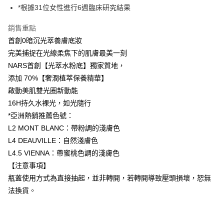
１．於結帳方式選擇「AFTEE先享後付」後，將跳轉至「AFTEE先享後付」
2.透過簡訊連結打開帳單後，可選擇「超商條碼／台灣大直營門市／銀行轉
*根據31位女性進行6週臨床研究結果
付款後7-11取貨
結帳頁面，進行簡訊認證並確認金額後，即可完成結帳。
帳／街口支付／iPASS MONEY」等通路繳費。
２．訂單成立數日內，您將收到繳費通知簡訊。
每筆NT$70，滿NT$899(含以上)免運費
銷售重點
３．收到繳費通知簡訊後14天內，點擊此簡訊中的連結，可透過四大超商／
【注意事項】
ATM／網路銀行／等多元方式進行付款，方視為交易完成。
首創0暗沉光萃養膚底妝
宅配
1.本服務係由「台灣大哥大股份有限公司」（以下簡稱本公司）所提供，讓
※ 請注意：結帳手續完成當下不需立刻繳費，但若您需要取消訂單，請聯絡
用戶於交易時，得透過本服務購買商品或服務，並由商店將買賣／分期付款
完美捕捉在光線柔焦下的肌膚最美一刻
每筆NT$100，滿NT$1,000(含以上)免運費
購買商品的店家。未經商家同意取消之訂單仍視為有效，需透過AFTEE先享
買賣價金債權讓與本公司後，依約使用本公司帳單繳交帳款。
後付繳納相關費用。
NARS首創【光萃水粉底】獨家質地，
2.基於同意付款使用「大哥付你分期」之契約關係目的，商店將以您的個人
京站台北店客服中心(1F星巴克旁) 即日起不提供京站紙袋，取件時
※ 交易是否成功請以「AFTEE先享後付 」之結帳頁面顯示為準，若有關於
添加 70%【奢潤植萃保養精華】
資料（包含姓名、電話或地址）提供予台灣大哥大進項蒐集、處理及利用，
是否繳費成功／繳費後需取消欲退款等相關疑問，請聯繫「AFTEE先享後付
請自備購物袋，若需購買紙袋可現場詢問
由本公司與您本人進行分期帳單所需資料之確認、核對及更正。
啟動美肌雙光圈新動能
客戶支援中心」
https://netprotections.freshdesk.com/support/home
3.完整用戶服務條款，請詳閱以下連結：
https://oppay.tw/userRule
免運費
16H持久水裸光，如光隨行
【注意事項】
*亞洲熱銷推薦色號：
１．透過由恩沛科技股份有限公司提供之「AFTEE先享後付」服務完成之交
易，需依本服務之必要範圍內提供個人資料，並將交易相關給付款項請求債
L2 MONT BLANC：帶粉調的淺膚色
權轉讓予恩沛科技股份有限公司。
L4 DEAUVILLE：自然淺膚色
２．關於個人資料處理事宜，請瀏覽以下網址：
L4.5 VIENNA：帶蜜桃色調的淺膚色
https://aftee.tw/terms/#terms3
３．未成年的使用者請事先徵得法定代理人或監護人之同意方可使用
【注意事項】
「AFTEE先享後付」，若未經同意申辦者引起之損失，本公司不負相關責
瓶蓋使用方式為直接抽起，並非轉開，若轉開導致壓頭損壞，恕無
任。
４．使用「AFTEE先享後付」時，將依據個別帳號之用戶狀況，依本公司即
法換貨。
時審查核予不同之上限額度；若仍有額度不足之情形，本公司將視審查結果
請求用戶進行身份認證。
５．嚴禁一人註冊多個帳號或使用他人資訊註冊。若發現惡意使用之情形，