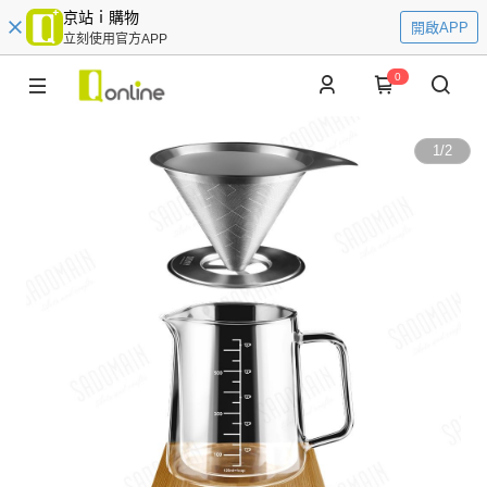
京站ｉ購物
開啟APP
立刻使用官方APP
0
1
/
2