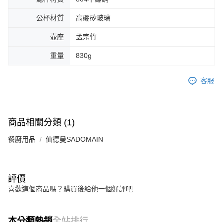
公杯材質
高硼矽玻璃
壺座
孟宗竹
重量
830g
客服
商品相關分類 (1)
餐廚用品
仙德曼SADOMAIN
評價
喜歡這個商品嗎？購買後給他一個好評吧
本分類熱銷
全站排行