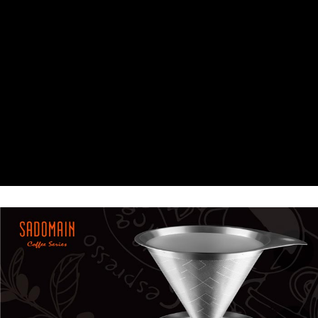
醒簡訊。
１．於結帳方式選擇「AFTEE先享後付」後，將跳轉至「AFTEE先享後付」
2.透過簡訊連結打開帳單後，可選擇「超商條碼／台灣大直營門市／銀行轉
付款後7-11取貨
結帳頁面，進行簡訊認證並確認金額後，即可完成結帳。
帳／街口支付／iPASS MONEY」等通路繳費。
２．訂單成立數日內，您將收到繳費通知簡訊。
每筆NT$70，滿NT$899(含以上)免運費
３．收到繳費通知簡訊後14天內，點擊此簡訊中的連結，可透過四大超商／
【注意事項】
ATM／網路銀行／等多元方式進行付款，方視為交易完成。
宅配
1.本服務係由「台灣大哥大股份有限公司」（以下簡稱本公司）所提供，讓
※ 請注意：結帳手續完成當下不需立刻繳費，但若您需要取消訂單，請聯絡
用戶於交易時，得透過本服務購買商品或服務，並由商店將買賣／分期付款
每筆NT$100，滿NT$1,000(含以上)免運費
購買商品的店家。未經商家同意取消之訂單仍視為有效，需透過AFTEE先享
買賣價金債權讓與本公司後，依約使用本公司帳單繳交帳款。
後付繳納相關費用。
2.基於同意付款使用「大哥付你分期」之契約關係目的，商店將以您的個人
京站台北店客服中心(1F星巴克旁) 即日起不提供京站紙袋，取件時
※ 交易是否成功請以「AFTEE先享後付 」之結帳頁面顯示為準，若有關於
資料（包含姓名、電話或地址）提供予台灣大哥大進項蒐集、處理及利用，
是否繳費成功／繳費後需取消欲退款等相關疑問，請聯繫「AFTEE先享後付
請自備購物袋，若需購買紙袋可現場詢問
由本公司與您本人進行分期帳單所需資料之確認、核對及更正。
客戶支援中心」
https://netprotections.freshdesk.com/support/home
3.完整用戶服務條款，請詳閱以下連結：
https://oppay.tw/userRule
免運費
【注意事項】
１．透過由恩沛科技股份有限公司提供之「AFTEE先享後付」服務完成之交
易，需依本服務之必要範圍內提供個人資料，並將交易相關給付款項請求債
權轉讓予恩沛科技股份有限公司。
２．關於個人資料處理事宜，請瀏覽以下網址：
https://aftee.tw/terms/#terms3
３．未成年的使用者請事先徵得法定代理人或監護人之同意方可使用
「AFTEE先享後付」，若未經同意申辦者引起之損失，本公司不負相關責
任。
４．使用「AFTEE先享後付」時，將依據個別帳號之用戶狀況，依本公司即
時審查核予不同之上限額度；若仍有額度不足之情形，本公司將視審查結果
請求用戶進行身份認證。
５．嚴禁一人註冊多個帳號或使用他人資訊註冊。若發現惡意使用之情形，