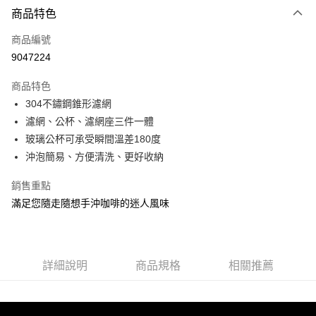
商品特色
Apple Pay
商品編號
街口支付
9047224
悠遊付
商品特色
Google Pay
304不鏽鋼錐形濾網
全盈+PAY
濾網、公杯、濾網座三件一體
玻璃公杯可承受瞬間溫差180度
大哥付你分期
沖泡簡易、方便清洗、更好收納
相關說明
【大哥付你分期使用說明】
銷售重點
AFTEE先享後付
1.本服務由台灣大哥大提供，台灣大哥大用戶可立即使用無須另外申請。
滿足您隨走隨想手沖咖啡的迷人風味
2.付款方式選擇「大哥付你分期」，訂單成立後會自動跳轉到大哥付的交易
相關說明
流程，驗證手機門號後，選擇欲分期的期數、繳款截止日，確認付款後即完
【關於「AFTEE先享後付」】
成交易。
ATM付款
AFTEE先享後付是「在收到商品之後才付款」的支付方式。 讓您購物簡單
3.實際核准額度、可分期數及費用金額請依後續交易確認頁面所載為準。
便利好安心！
4.訂單成立30分鐘內，如未前往確認交易或遇審核未通過，訂單將自動取
１．簡單：不需註冊會員、不需綁卡、不需儲值。
詳細說明
商品規格
相關推薦
運送方式
消。如遇「轉專審核」未通過狀況，表示未達大哥付你分期系統評分，恕無
２．便利：只要手機號碼，簡訊認證，即可結帳。
法說明評估內容。
３．安心：先確認商品／服務後，再付款。
付款後全家取貨
【繳款方式說明】
1.分期款項不併入電信帳單，「大哥付你分期」於每月結算日後寄送繳費提
每筆NT$70，滿NT$899(含以上)免運費
【「AFTEE先享後付」結帳流程】