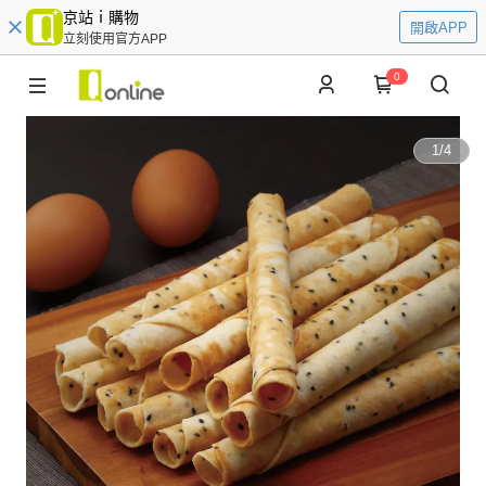
京站ｉ購物
開啟APP
立刻使用官方APP
0
1
/
4