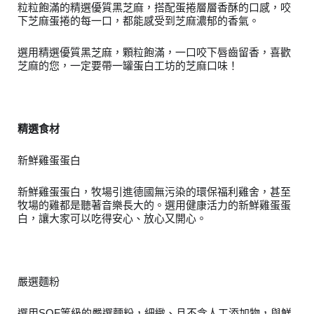
２．訂單成立數日內，您將收到繳費通知簡訊。
粒粒飽滿的精選優質黑芝麻，搭配蛋捲層層香酥的口感，咬
每筆NT$70，滿NT$899(含以上)免運費
３．收到繳費通知簡訊後14天內，點擊此簡訊中的連結，可透過四大超商／
下芝麻蛋捲的每一口，都能感受到芝麻濃郁的香氣。
【注意事項】
ATM／網路銀行／等多元方式進行付款，方視為交易完成。
宅配
1.本服務係由「台灣大哥大股份有限公司」（以下簡稱本公司）所提供，讓
※ 請注意：結帳手續完成當下不需立刻繳費，但若您需要取消訂單，請聯絡
用戶於交易時，得透過本服務購買商品或服務，並由商店將買賣／分期付款
選用精選優質黑芝麻，顆粒飽滿，一口咬下唇齒留香，喜歡
每筆NT$100，滿NT$1,000(含以上)免運費
購買商品的店家。未經商家同意取消之訂單仍視為有效，需透過AFTEE先享
買賣價金債權讓與本公司後，依約使用本公司帳單繳交帳款。
芝麻的您，一定要帶一罐蛋白工坊的芝麻口味！
後付繳納相關費用。
2.基於同意付款使用「大哥付你分期」之契約關係目的，商店將以您的個人
京站台北店客服中心(1F星巴克旁) 即日起不提供京站紙袋，取件時
※ 交易是否成功請以「AFTEE先享後付 」之結帳頁面顯示為準，若有關於
資料（包含姓名、電話或地址）提供予台灣大哥大進項蒐集、處理及利用，
是否繳費成功／繳費後需取消欲退款等相關疑問，請聯繫「AFTEE先享後付
請自備購物袋，若需購買紙袋可現場詢問
由本公司與您本人進行分期帳單所需資料之確認、核對及更正。
客戶支援中心」
https://netprotections.freshdesk.com/support/home
3.完整用戶服務條款，請詳閱以下連結：
https://oppay.tw/userRule
免運費
精選食材
【注意事項】
１．透過由恩沛科技股份有限公司提供之「AFTEE先享後付」服務完成之交
易，需依本服務之必要範圍內提供個人資料，並將交易相關給付款項請求債
新鮮雞蛋蛋白
權轉讓予恩沛科技股份有限公司。
２．關於個人資料處理事宜，請瀏覽以下網址：
新鮮雞蛋蛋白，牧場引進德國無污染的環保福利雞舍，甚至
https://aftee.tw/terms/#terms3
牧場的雞都是聽著音樂長大的。選用健康活力的新鮮雞蛋蛋
３．未成年的使用者請事先徵得法定代理人或監護人之同意方可使用
白，讓大家可以吃得安心、放心又開心。
「AFTEE先享後付」，若未經同意申辦者引起之損失，本公司不負相關責
任。
４．使用「AFTEE先享後付」時，將依據個別帳號之用戶狀況，依本公司即
時審查核予不同之上限額度；若仍有額度不足之情形，本公司將視審查結果
請求用戶進行身份認證。
嚴選麵粉
５．嚴禁一人註冊多個帳號或使用他人資訊註冊。若發現惡意使用之情形，
恩沛科技股份有限公司將有權停止該用戶之使用額度並採取法律行動。
選用SQF等級的嚴選麵粉，細緻、且不含人工添加物，與鮮