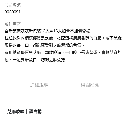
商品編號
街口支付
9050091
悠遊付
銷售重點
Google Pay
全新芝麻吱吱新包裝12入➡️16入加量不加價登場！
全盈+PAY
粒粒飽滿的精選優質黑芝麻，搭配蛋捲層層香酥的口感，咬下芝麻
蛋捲的每一口，都能感受到芝麻濃郁的香氣。
大哥付你分期
選用精選優質黑芝麻，顆粒飽滿，一口咬下唇齒留香，喜歡芝麻的
相關說明
您，一定要帶蛋白工坊的芝麻蛋捲！
【大哥付你分期使用說明】
AFTEE先享後付
1.本服務由台灣大哥大提供，台灣大哥大用戶可立即使用無須另外申請。
2.付款方式選擇「大哥付你分期」，訂單成立後會自動跳轉到大哥付的交易
相關說明
流程，驗證手機門號後，選擇欲分期的期數、繳款截止日，確認付款後即完
【關於「AFTEE先享後付」】
成交易。
ATM付款
AFTEE先享後付是「在收到商品之後才付款」的支付方式。 讓您購物簡單
詳細說明
相關推薦
3.實際核准額度、可分期數及費用金額請依後續交易確認頁面所載為準。
便利好安心！
4.訂單成立30分鐘內，如未前往確認交易或遇審核未通過，訂單將自動取
１．簡單：不需註冊會員、不需綁卡、不需儲值。
運送方式
消。如遇「轉專審核」未通過狀況，表示未達大哥付你分期系統評分，恕無
２．便利：只要手機號碼，簡訊認證，即可結帳。
法說明評估內容。
３．安心：先確認商品／服務後，再付款。
付款後全家取貨
【繳款方式說明】
芝麻吱吱｜蛋白捲
1.分期款項不併入電信帳單，「大哥付你分期」於每月結算日後寄送繳費提
每筆NT$70，滿NT$899(含以上)免運費
【「AFTEE先享後付」結帳流程】
醒簡訊。
１．於結帳方式選擇「AFTEE先享後付」後，將跳轉至「AFTEE先享後付」
2.透過簡訊連結打開帳單後，可選擇「超商條碼／台灣大直營門市／銀行轉
付款後7-11取貨
結帳頁面，進行簡訊認證並確認金額後，即可完成結帳。
帳／街口支付／iPASS MONEY」等通路繳費。