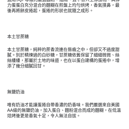
力蛋蛋白充分混合的麵糊在煎盤上均勻烘烤，香氣撲鼻，最
後再將餅皮捲起，蛋捲的形狀也就隨之成形。
本土甘蔗糖
本土甘蔗糖，純粹的蔗香流連在唇齒之中，但卻又不過度甜
膩。別於精煉過的白砂糖，甘蔗糖依舊保留了細細微微、絲
絲縷縷，那屬於土地的味道，也在以蛋白建構的蛋捲中，增
添了幾分細膩回甘。
無鹽奶油
唯有奶油才能讓蛋捲自帶香濃的奶香味。我們嚴選來自美國
AA級的無鹽奶油，加入蛋白、麵粉混合而成的麵糊，在低溫
焙烤後更是香氣十足，令人無法自拔。