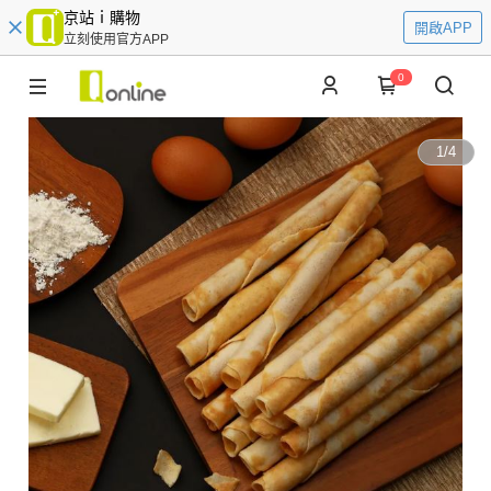
京站ｉ購物
開啟APP
立刻使用官方APP
0
1
/
4