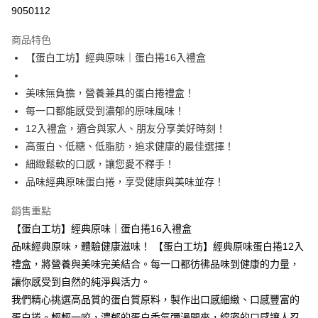
9050112
悠遊付
商品特色
Google Pay
【蛋白工坊】經典原味｜蛋白捲16入禮盒
全盈+PAY
美味無負擔，營養兼具的蛋白捲禮盒！
大哥付你分期
每一口都能感受到濃郁的原味風味！
相關說明
12入禮盒，適合與家人、朋友分享美好時刻！
【大哥付你分期使用說明】
AFTEE先享後付
1.本服務由台灣大哥大提供，台灣大哥大用戶可立即使用無須另外申請。
高蛋白、低糖、低脂肪，追求健康的最佳選擇！
2.付款方式選擇「大哥付你分期」，訂單成立後會自動跳轉到大哥付的交易
相關說明
細緻鬆軟的口感，讓您愛不釋手！
流程，驗證手機門號後，選擇欲分期的期數、繳款截止日，確認付款後即完
【關於「AFTEE先享後付」】
品味經典原味蛋白捲，享受健康與美味並存！
成交易。
ATM付款
AFTEE先享後付是「在收到商品之後才付款」的支付方式。 讓您購物簡單
3.實際核准額度、可分期數及費用金額請依後續交易確認頁面所載為準。
便利好安心！
4.訂單成立30分鐘內，如未前往確認交易或遇審核未通過，訂單將自動取
銷售重點
１．簡單：不需註冊會員、不需綁卡、不需儲值。
運送方式
消。如遇「轉專審核」未通過狀況，表示未達大哥付你分期系統評分，恕無
２．便利：只要手機號碼，簡訊認證，即可結帳。
【蛋白工坊】經典原味｜蛋白捲16入禮盒
法說明評估內容。
３．安心：先確認商品／服務後，再付款。
付款後全家取貨
品味經典原味，體驗健康滋味！ 【蛋白工坊】經典原味蛋白捲12入
【繳款方式說明】
1.分期款項不併入電信帳單，「大哥付你分期」於每月結算日後寄送繳費提
每筆NT$70，滿NT$899(含以上)免運費
禮盒，將營養與美味完美結合。每一口都彷彿品味到健康的力量，
【「AFTEE先享後付」結帳流程】
醒簡訊。
１．於結帳方式選擇「AFTEE先享後付」後，將跳轉至「AFTEE先享後付」
讓你感受到自然的純淨與活力。
2.透過簡訊連結打開帳單後，可選擇「超商條碼／台灣大直營門市／銀行轉
付款後7-11取貨
結帳頁面，進行簡訊認證並確認金額後，即可完成結帳。
帳／街口支付／iPASS MONEY」等通路繳費。
我們精心挑選高品質的蛋白質原料，製作出口感細緻、口感豐富的
２．訂單成立數日內，您將收到繳費通知簡訊。
每筆NT$70，滿NT$899(含以上)免運費
蛋白捲。輕輕一咬，濃郁的蛋白香氣彌漫開來，綿密的口感讓人忍
３．收到繳費通知簡訊後14天內，點擊此簡訊中的連結，可透過四大超商／