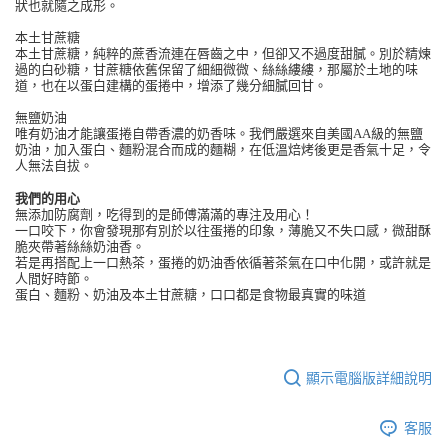
狀也就隨之成形。
本土甘蔗糖
本土甘蔗糖，純粹的蔗香流連在唇齒之中，但卻又不過度甜膩。別於精煉
過的白砂糖，甘蔗糖依舊保留了細細微微、絲絲縷縷，那屬於土地的味
道，也在以蛋白建構的蛋捲中，增添了幾分細膩回甘。
無鹽奶油
唯有奶油才能讓蛋捲自帶香濃的奶香味。我們嚴選來自美國AA級的無鹽
奶油，加入蛋白、麵粉混合而成的麵糊，在低溫焙烤後更是香氣十足，令
人無法自拔。
我們的用心
無添加防腐劑，吃得到的是師傅滿滿的專注及用心！
一口咬下，你會發現那有別於以往蛋捲的印象，薄脆又不失口感，微甜酥
脆夾帶著絲絲奶油香。
若是再搭配上一口熱茶，蛋捲的奶油香依循著茶氣在口中化開，或許就是
人間好時節。
蛋白、麵粉、奶油及本土甘蔗糖，口口都是食物最真實的味道
顯示電腦版詳細說明
客服