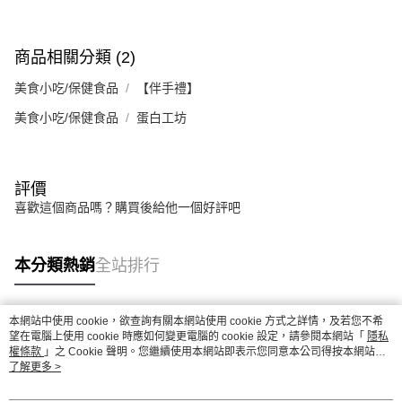
商品相關分類 (2)
美食小吃/保健食品
【伴手禮】
美食小吃/保健食品
蛋白工坊
評價
喜歡這個商品嗎？購買後給他一個好評吧
本分類熱銷
全站排行
本網站中使用 cookie，欲查詢有關本網站使用 cookie 方式之詳情，及若您不希
熱門標籤
望在電腦上使用 cookie 時應如何變更電腦的 cookie 設定，請參閱本網站「
隱私
權條款
」之 Cookie 聲明。您繼續使用本網站即表示您同意本公司得按本網站使
用條款之 Cookie 聲明使用 cookie。
了解更多 >