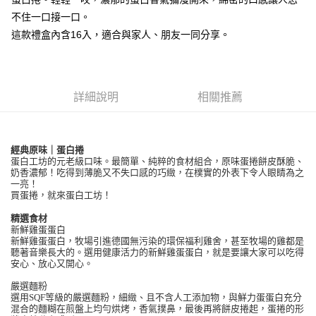
【注意事項】
ATM／網路銀行／等多元方式進行付款，方視為交易完成。
不住一口接一口。
宅配
1.本服務係由「台灣大哥大股份有限公司」（以下簡稱本公司）所提供，讓
※ 請注意：結帳手續完成當下不需立刻繳費，但若您需要取消訂單，請聯絡
用戶於交易時，得透過本服務購買商品或服務，並由商店將買賣／分期付款
這款禮盒內含16入，適合與家人、朋友一同分享。
每筆NT$100，滿NT$1,000(含以上)免運費
購買商品的店家。未經商家同意取消之訂單仍視為有效，需透過AFTEE先享
買賣價金債權讓與本公司後，依約使用本公司帳單繳交帳款。
後付繳納相關費用。
2.基於同意付款使用「大哥付你分期」之契約關係目的，商店將以您的個人
京站台北店客服中心(1F星巴克旁) 即日起不提供京站紙袋，取件時
※ 交易是否成功請以「AFTEE先享後付 」之結帳頁面顯示為準，若有關於
資料（包含姓名、電話或地址）提供予台灣大哥大進項蒐集、處理及利用，
是否繳費成功／繳費後需取消欲退款等相關疑問，請聯繫「AFTEE先享後付
請自備購物袋，若需購買紙袋可現場詢問
由本公司與您本人進行分期帳單所需資料之確認、核對及更正。
客戶支援中心」
https://netprotections.freshdesk.com/support/home
3.完整用戶服務條款，請詳閱以下連結：
https://oppay.tw/userRule
詳細說明
相關推薦
免運費
【注意事項】
１．透過由恩沛科技股份有限公司提供之「AFTEE先享後付」服務完成之交
易，需依本服務之必要範圍內提供個人資料，並將交易相關給付款項請求債
經典原味｜蛋白捲
權轉讓予恩沛科技股份有限公司。
蛋白工坊的元老級口味。最簡單、純粹的食材組合，原味蛋捲餅皮酥脆、
２．關於個人資料處理事宜，請瀏覽以下網址：
奶香濃郁！吃得到薄脆又不失口感的巧緻，在樸實的外表下令人眼睛為之
https://aftee.tw/terms/#terms3
一亮！
３．未成年的使用者請事先徵得法定代理人或監護人之同意方可使用
買蛋捲，就來蛋白工坊！
「AFTEE先享後付」，若未經同意申辦者引起之損失，本公司不負相關責
任。
精選食材
４．使用「AFTEE先享後付」時，將依據個別帳號之用戶狀況，依本公司即
新鮮雞蛋蛋白
時審查核予不同之上限額度；若仍有額度不足之情形，本公司將視審查結果
新鮮雞蛋蛋白，牧場引進德國無污染的環保福利雞舍，甚至牧場的雞都是
聽著音樂長大的。選用健康活力的新鮮雞蛋蛋白，就是要讓大家可以吃得
請求用戶進行身份認證。
安心、放心又開心。
５．嚴禁一人註冊多個帳號或使用他人資訊註冊。若發現惡意使用之情形，
恩沛科技股份有限公司將有權停止該用戶之使用額度並採取法律行動。
嚴選麵粉
選用SQF等級的嚴選麵粉，細緻、且不含人工添加物，與鮮力蛋蛋白充分
混合的麵糊在煎盤上均勻烘烤，香氣撲鼻，最後再將餅皮捲起，蛋捲的形