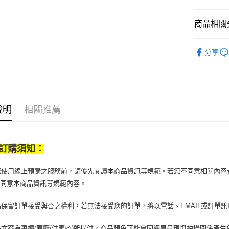
請自備購
3.完整用
免運費
【注意事
商品相關分
１．透過由
交易，需
求債權轉
美妝保養
２．關於
分享
美妝保養
https://aft
３．未成
「AFTE
任。
４．使用「
即時審查
說明
相關推薦
結果請求
５．嚴禁
形，恩沛
動。
訂購須知：
當您使用線上預購之服務前，請優先閱讀本商品資訊等規範。若您不同意相關內
您同意本商品資訊等規範內容。
京站保留訂單接受與否之權利，若無法接受您的訂單，將以電話、EMAIL或訂單
商品文案為專櫃(原廠/供應商)所提供，商品顏色可能會因網頁呈現與拍攝關係產