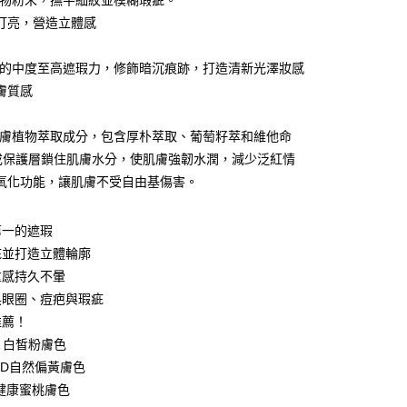
礦物粉末，撫平細紋並模糊瑕疵。
分期
打亮，營造立體感
你分期使用說明】
享後付
疊的中度至高遮瑕力，修飾暗沉痕跡，打造清新光澤妝感
由台灣大哥大提供，台灣大哥大用戶可立即使用無須另外申請。
式選擇「大哥付你分期」，訂單成立後會自動跳轉到大哥付的交易
膚質感
證手機門號後，選擇欲分期的期數、繳款截止日，確認付款後即
FTEE先享後付」】
。
先享後付是「在收到商品之後才付款」的支付方式。 讓您購物簡單
准額度、可分期數及費用金額請依後續交易確認頁面所載為準。
活膚植物萃取成分，包含厚朴萃取、葡萄籽萃和維他命
心！
立30分鐘內，如未前往確認交易或遇審核未通過，訂單將自動取
：不需註冊會員、不需綁卡、不需儲值。
成保護層鎖住肌膚水分，使肌膚強韌水潤，減少泛紅情
「轉專審核」未通過狀況，表示未達大哥付你分期系統評分，恕
：只要手機號碼，簡訊認證，即可結帳。
氧化功能，讓肌膚不受自由基傷害。
評估內容。
：先確認商品／服務後，再付款。
式說明】
家取貨
項不併入電信帳單，「大哥付你分期」於每月結算日後寄送繳費提
EE先享後付」結帳流程】
第一的遮瑕
0，滿NT$899(含以上)免運費
方式選擇「AFTEE先享後付」後，將跳轉至「AFTEE先享後
訊連結打開帳單後，可選擇「超商條碼／台灣大直營門市／銀行轉
疵並打造立體輪廓
頁面，進行簡訊認證並確認金額後，即可完成結帳。
付／iPASS MONEY」等通路繳費。
1取貨
成立數日內，您將收到繳費通知簡訊。
重感持久不暈
費通知簡訊後14天內，點擊此簡訊中的連結，可透過四大超商
0，滿NT$899(含以上)免運費
黑眼圈、痘疤與瑕疵
項】
網路銀行／等多元方式進行付款，方視為交易完成。
係由「台灣大哥大股份有限公司」（以下簡稱本公司）所提供，讓
：結帳手續完成當下不需立刻繳費，但若您需要取消訂單，請聯
推薦！
易時，得透過本服務購買商品或服務，並由商店將買賣／分期付
的店家。未經商家同意取消之訂單仍視為有效，需透過AFTEE
LA 白皙粉膚色
金債權讓與本公司後，依約使用本公司帳單繳交帳款。
繳納相關費用。
00，滿NT$1,000(含以上)免運費
意付款使用「大哥付你分期」之契約關係目的，商店將以您的個人
ARD自然偏黃膚色
否成功請以「AFTEE先享後付 」之結帳頁面顯示為準，若有關於
含姓名、電話或地址）提供予台灣大哥大進項蒐集、處理及利
功／繳費後需取消欲退款等相關疑問，請聯繫「AFTEE先享後
客服中心(1F星巴克旁) 即日起不提供京站紙袋，取件時
Y健康蜜桃膚色
公司與您本人進行分期帳單所需資料之確認、核對及更正。
援中心」
https://netprotections.freshdesk.com/support/home