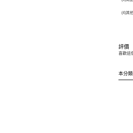
(4)
評價
喜歡這
本分類