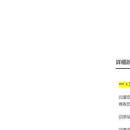
詳細
一、
(1)
視為
(2)
(3)