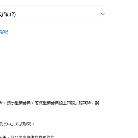
物袋，若需購買紙袋可現場詢問
戶服務條款，請詳閱以下連結：
https://oppay.tw/userRule
項】
類 (2)
恩沛科技股份有限公司提供之「AFTEE先享後付」服務完成之
依本服務之必要範圍內提供個人資料，並將交易相關給付款項請
讓予恩沛科技股份有限公司。
NARS
個人資料處理事宜，請瀏覽以下網址：
客服
【臉部彩妝/美容用品】
ee.tw/terms/#terms3
年的使用者請事先徵得法定代理人或監護人之同意方可使用
E先享後付」，若未經同意申辦者引起之損失，本公司不負相關責
AFTEE先享後付」時，將依據個別帳號之用戶狀況，依本公司
核予不同之上限額度；若仍有額度不足之情形，本公司將視審查
用戶進行身份認證。
一人註冊多個帳號或使用他人資訊註冊。若發現惡意使用之情
科技股份有限公司將有權停止該用戶之使用額度並採取法律行
容者，請勿繼續使用。若您繼續使用線上預購之服務時，則
訊息其中之方式聯繫。
生色差，商品依實際供貨樣式為準。