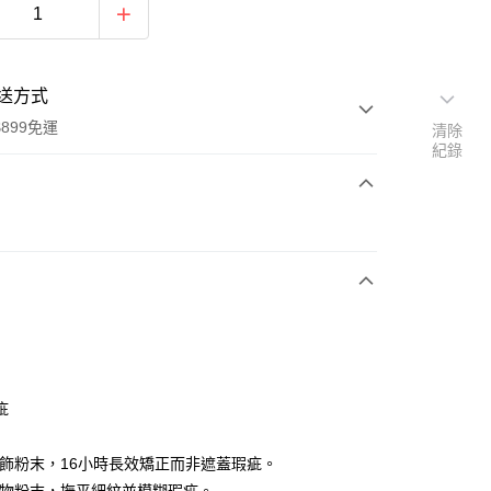
送方式
899免運
清除
紀錄
次付款
疵
y
修飾粉末，16小時長效矯正而非遮蓋瑕疵。