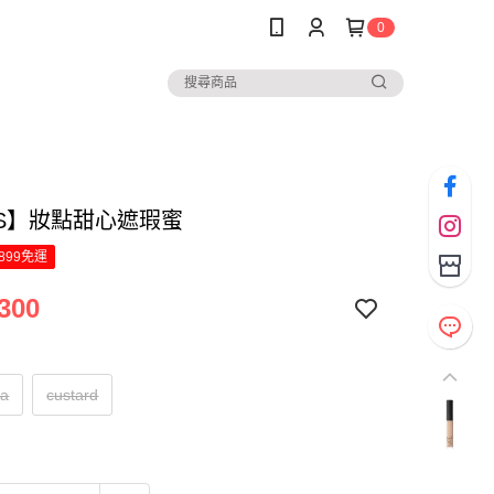
0
RS】妝點甜心遮瑕蜜
899免運
300
la
custard