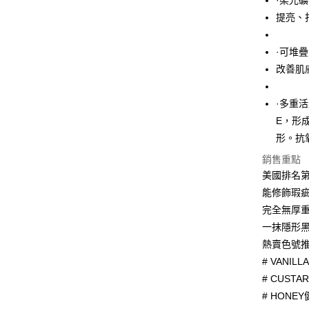
·柔光
大哥付你
提亮、
相關說明
【大哥付
AFTEE先
·可堆
1.本服務
2.付款方
相關說明
改善肌
流程，驗
【關於「A
ATM付款
完成交易
AFTEE
3.實際核
·多重
便利好安
4.訂單成
１．簡單
E，形
消。如遇
２．便利
運送方式
形。抗
無法說明
３．安心
【繳款方
銷售重點
付款後全
1.分期款
【「AFT
美國排名
醒簡訊。
每筆NT$7
１．於結帳
2.透過簡
能修飾瑕
付」結帳
帳／街口支
付款後7-1
２．訂單
完全無厚
３．收到繳
每筆NT$7
一抹隱形
【注意事
／ATM／
1.本服務
※ 請注意
熱賣色號
宅配
用戶於交
絡購買商品
# VANIL
款買賣價
先享後付
每筆NT$1
2.基於同
# CUST
※ 交易是
資料（包
是否繳費成
京站台北店
# HONE
用，由本
付客戶支