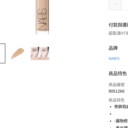
付款與運
超取滿NT$
付款方式
品牌
信用卡一
NARS
LINE Pay
商品特色
Apple Pay
商品編號
街口支付
9051266
商品特色
悠遊付
修飾瑕
Google Pa
·礦物
全盈+PAY