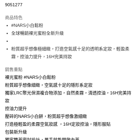
9051277
悠遊付
商品特色
Google Pay
#NARS小白鬆粉
全盈+PAY
全球暢銷裸光蜜粉全新升級
大哥付你分期
粉質超乎想像極細緻，打造空氣感十足的透明系定妝，輕盈柔
相關說明
霧，控油力提升，16H完美持妝
【大哥付你分期使用說明】
AFTEE先享後付
1.本服務由台灣大哥大提供，台灣大哥大用戶可立即使用無須另外申請。
銷售重點
2.付款方式選擇「大哥付你分期」，訂單成立後會自動跳轉到大哥付的交易
相關說明
流程，驗證手機門號後，選擇欲分期的期數、繳款截止日，確認付款後即完
裸光蜜粉 #NARS小白鬆粉
【關於「AFTEE先享後付」】
成交易。
ATM付款
AFTEE先享後付是「在收到商品之後才付款」的支付方式。 讓您購物簡單
粉質超乎想像細緻，空氣感十足的隱形系定妝
3.實際核准額度、可分期數及費用金額請依後續交易確認頁面所載為準。
便利好安心！
4.訂單成立30分鐘內，如未前往確認交易或遇審核未通過，訂單將自動取
獨家LRC聚光保濕複合物添加，自然柔霧，清透控油，16H完美持
１．簡單：不需註冊會員、不需綁卡、不需儲值。
運送方式
消。如遇「轉專審核」未通過狀況，表示未達大哥付你分期系統評分，恕無
２．便利：只要手機號碼，簡訊認證，即可結帳。
妝
法說明評估內容。
３．安心：先確認商品／服務後，再付款。
付款後全家取貨
控油力提升
【繳款方式說明】
1.分期款項不併入電信帳單，「大哥付你分期」於每月結算日後寄送繳費提
每筆NT$70，滿NT$1,000(含以上)免運費
壓碎的NARS小白餅，粉質超乎想像激細緻
【「AFTEE先享後付」結帳流程】
醒簡訊。
１．於結帳方式選擇「AFTEE先享後付」後，將跳轉至「AFTEE先享後付」
打造極輕盈的柔霧空氣妝感 ，16H定妝控油，隱形服貼
2.透過簡訊連結打開帳單後，可選擇「超商條碼／台灣大直營門市／銀行轉
付款後7-11取貨
結帳頁面，進行簡訊認證並確認金額後，即可完成結帳。
帳／街口支付／iPASS MONEY」等通路繳費。
包裝新升級
２．訂單成立數日內，您將收到繳費通知簡訊。
每筆NT$70，滿NT$1,000(含以上)免運費
獨家雙蓋密封設計，單手就能開啟內蓋
３．收到繳費通知簡訊後14天內，點擊此簡訊中的連結，可透過四大超商／