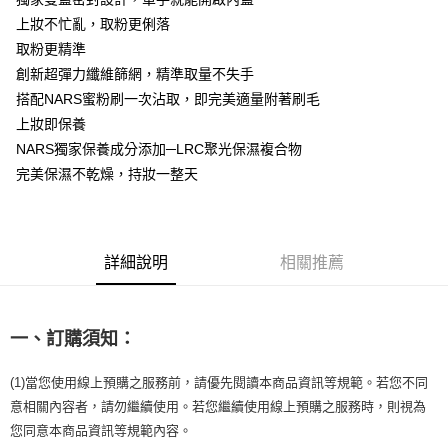
【注意事項】
ATM／網路銀行／等多元方式進行付款，方視為交易完成。
上妝不忙亂，取粉更俐落
宅配
1.本服務係由「台灣大哥大股份有限公司」（以下簡稱本公司）所提供，讓
※ 請注意：結帳手續完成當下不需立刻繳費，但若您需要取消訂單，請聯絡
用戶於交易時，得透過本服務購買商品或服務，並由商店將買賣／分期付款
取粉更精準
每筆NT$100，滿NT$1,200(含以上)免運費
購買商品的店家。未經商家同意取消之訂單仍視為有效，需透過AFTEE先享
買賣價金債權讓與本公司後，依約使用本公司帳單繳交帳款。
後付繳納相關費用。
創新超彈力纖維篩網，精準取量不失手
2.基於同意付款使用「大哥付你分期」之契約關係目的，商店將以您的個人
京站台北店客服中心(1F星巴克旁) 即日起不提供京站紙袋，取件時
※ 交易是否成功請以「AFTEE先享後付 」之結帳頁面顯示為準，若有關於
搭配NARS蜜粉刷一次沾取，即完美適量附著刷毛
資料（包含姓名、電話或地址）提供予台灣大哥大進項蒐集、處理及利用，
是否繳費成功／繳費後需取消欲退款等相關疑問，請聯繫「AFTEE先享後付
請自備購物袋，若需購買紙袋可現場詢問
由本公司與您本人進行分期帳單所需資料之確認、核對及更正。
上妝即保養
客戶支援中心」
https://netprotections.freshdesk.com/support/home
3.完整用戶服務條款，請詳閱以下連結：
https://oppay.tw/userRule
免運費
NARS獨家保養成分添加─LRC聚光保濕複合物
【注意事項】
完美保濕不乾燥，持妝一整天
１．透過由恩沛科技股份有限公司提供之「AFTEE先享後付」服務完成之交
易，需依本服務之必要範圍內提供個人資料，並將交易相關給付款項請求債
權轉讓予恩沛科技股份有限公司。
２．關於個人資料處理事宜，請瀏覽以下網址：
https://aftee.tw/terms/#terms3
詳細說明
相關推薦
３．未成年的使用者請事先徵得法定代理人或監護人之同意方可使用
「AFTEE先享後付」，若未經同意申辦者引起之損失，本公司不負相關責
任。
４．使用「AFTEE先享後付」時，將依據個別帳號之用戶狀況，依本公司即
一、訂購須知：
時審查核予不同之上限額度；若仍有額度不足之情形，本公司將視審查結果
請求用戶進行身份認證。
５．嚴禁一人註冊多個帳號或使用他人資訊註冊。若發現惡意使用之情形，
(1)當您使用線上預購之服務前，請優先閱讀本商品資訊等規範。若您不同
恩沛科技股份有限公司將有權停止該用戶之使用額度並採取法律行動。
意相關內容者，請勿繼續使用。若您繼續使用線上預購之服務時，則視為
您同意本商品資訊等規範內容。