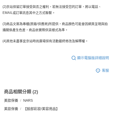
(2)京站保留訂單接受與否之權利，若無法接受您的訂單，將以電話、
EMAIL或訂單訊息其中之方式聯繫。
(3)商品文案為專櫃(原廠/供應商)所提供，商品顏色可能會因網頁呈現與拍
攝關係產生色差，商品依實際供貨樣式為準。
(4)其他未盡事宜京站時尚廣場保有活動最終修改及解釋權。
顯示電腦版詳細說明
客服
商品相關分類 (2)
美妝保養
NARS
美妝保養
【臉部彩妝/美容用品】