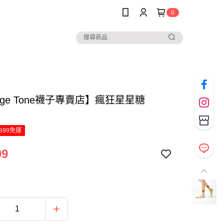
0
nge Tone襪子專賣店】瘋狂星星糖
899免運
99