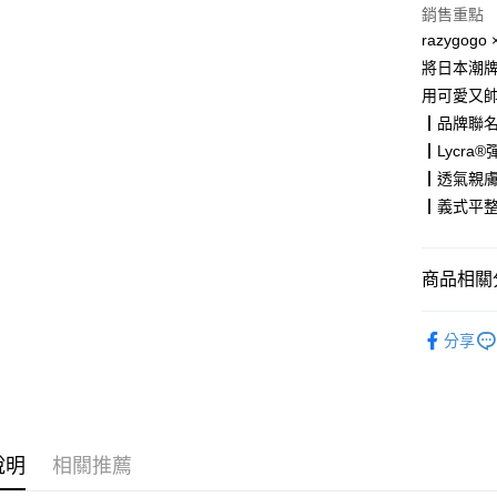
銷售重點
【大哥付
AFTEE先
1.本服務
razygog
2.付款方
相關說明
將日本潮
流程，驗
【關於「A
用可愛又
ATM付款
完成交易
AFTEE
3.實際核
便利好安
┃品牌聯
4.訂單成
１．簡單
┃Lycra
消。如遇
２．便利
運送方式
無法說明
┃透氣親
３．安心
【繳款方
┃義式平
付款後全
1.分期款
【「AFT
醒簡訊。
每筆NT$7
１．於結帳
2.透過簡
付」結帳
帳／街口支
商品相關分
付款後7-1
２．訂單
３．收到繳
每筆NT$7
【注意事
飾品/配件
／ATM／
1.本服務
分享
※ 請注意
宅配
用戶於交
飾品/配件
絡購買商品
款買賣價
先享後付
每筆NT$1
2.基於同
※ 交易是
資料（包
是否繳費成
京站台北店
用，由本
付客戶支
請自備購
3.完整用
說明
相關推薦
免運費
【注意事