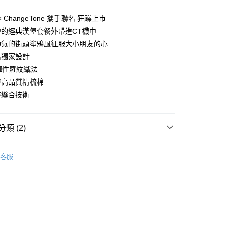
你分期使用說明】
享後付
由台灣大哥大提供，台灣大哥大用戶可立即使用無須另外申請。
o × ChangeTone 攜手聯名 狂躁上市
式選擇「大哥付你分期」，訂單成立後會自動跳轉到大哥付的交易
牌的經典漢堡套餐外帶進CT襪中
證手機門號後，選擇欲分期的期數、繳款截止日，確認付款後即
FTEE先享後付」】
帥氣的街頭塗鴉風征服大小朋友的心
。
先享後付是「在收到商品之後才付款」的支付方式。 讓您購物簡單
准額度、可分期數及費用金額請依後續交易確認頁面所載為準。
心！
名獨家設計
立30分鐘內，如未前往確認交易或遇審核未通過，訂單將自動取
：不需註冊會員、不需綁卡、不需儲值。
®彈性羅紋織法
「轉專審核」未通過狀況，表示未達大哥付你分期系統評分，恕
：只要手機號碼，簡訊認證，即可結帳。
評估內容。
膚高品質精梳棉
：先確認商品／服務後，再付款。
式說明】
整縫合技術
家取貨
項不併入電信帳單，「大哥付你分期」於每月結算日後寄送繳費提
EE先享後付」結帳流程】
0，滿NT$899(含以上)免運費
方式選擇「AFTEE先享後付」後，將跳轉至「AFTEE先享後
訊連結打開帳單後，可選擇「超商條碼／台灣大直營門市／銀行轉
頁面，進行簡訊認證並確認金額後，即可完成結帳。
付／iPASS MONEY」等通路繳費。
類 (2)
1取貨
成立數日內，您將收到繳費通知簡訊。
費通知簡訊後14天內，點擊此簡訊中的連結，可透過四大超商
0，滿NT$899(含以上)免運費
項】
網路銀行／等多元方式進行付款，方視為交易完成。
【襪子】
係由「台灣大哥大股份有限公司」（以下簡稱本公司）所提供，讓
客服
：結帳手續完成當下不需立刻繳費，但若您需要取消訂單，請聯
易時，得透過本服務購買商品或服務，並由商店將買賣／分期付
ChangeTone 襪子專賣店
的店家。未經商家同意取消之訂單仍視為有效，需透過AFTEE
金債權讓與本公司後，依約使用本公司帳單繳交帳款。
繳納相關費用。
00，滿NT$1,000(含以上)免運費
意付款使用「大哥付你分期」之契約關係目的，商店將以您的個人
否成功請以「AFTEE先享後付 」之結帳頁面顯示為準，若有關於
含姓名、電話或地址）提供予台灣大哥大進項蒐集、處理及利
功／繳費後需取消欲退款等相關疑問，請聯繫「AFTEE先享後
客服中心(1F星巴克旁) 即日起不提供京站紙袋，取件時
公司與您本人進行分期帳單所需資料之確認、核對及更正。
援中心」
https://netprotections.freshdesk.com/support/home
物袋，若需購買紙袋可現場詢問
戶服務條款，請詳閱以下連結：
https://oppay.tw/userRule
項】