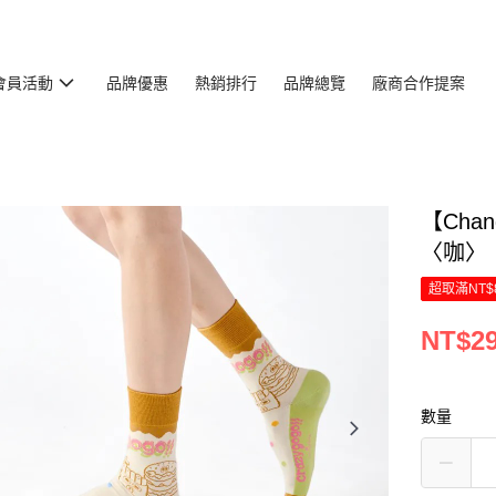
會員活動
品牌優惠
熱銷排行
品牌總覽
廠商合作提案
【Cha
〈咖〉
超取滿NT$
NT$2
數量