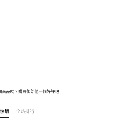
１．透過由
交易，需
求債權轉
２．關於
https://aft
３．未成
「AFTE
任。
４．使用「
即時審查
結果請求
５．嚴禁
形，恩沛
動。
個商品嗎？購買後給他一個好評吧
熱銷
全站排行