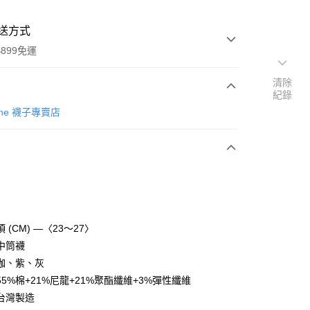
送方式
899免運
清除
紀錄
次付款
Tone 襪子專賣店
 (CM) —〈23～27〉
y
中筒襪
咖、紫、灰
5%棉+21%尼龍+21%聚酯纖維+3%彈性纖維
分期
台灣製造