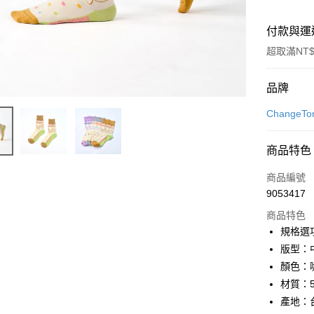
付款與運
超取滿NT$
付款方式
品牌
信用卡一
Change
LINE Pay
商品特色
Apple Pay
商品編號
街口支付
9053417
商品特色
悠遊付
規格選項
Google Pa
版型：
顏色：
全盈+PAY
材質：5
大哥付你
產地：
相關說明