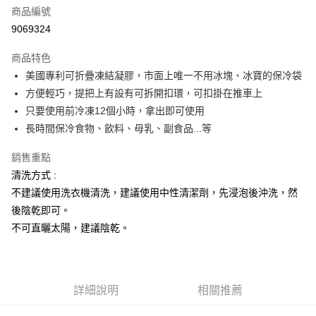
商品編號
街口支付
9069324
悠遊付
商品特色
Google Pay
美國專利可折疊凍結凝膠，市面上唯一不用冰塊、冰寶的保冷袋
全盈+PAY
方便輕巧，提把上有設有可拆開扣環，可扣掛在推車上
只要使用前冷凍12個小時，拿出即可使用
大哥付你分期
長時間保冷食物、飲料、母乳、副食品...等
相關說明
【大哥付你分期使用說明】
銷售重點
AFTEE先享後付
1.本服務由台灣大哥大提供，台灣大哥大用戶可立即使用無須另外申請。
清洗方式 :
2.付款方式選擇「大哥付你分期」，訂單成立後會自動跳轉到大哥付的交易
相關說明
流程，驗證手機門號後，選擇欲分期的期數、繳款截止日，確認付款後即完
不建議使用洗衣機清洗，建議使用中性清潔劑，先浸泡後沖洗，然
【關於「AFTEE先享後付」】
成交易。
ATM付款
AFTEE先享後付是「在收到商品之後才付款」的支付方式。 讓您購物簡單
後陰乾即可。
3.實際核准額度、可分期數及費用金額請依後續交易確認頁面所載為準。
便利好安心！
4.訂單成立30分鐘內，如未前往確認交易或遇審核未通過，訂單將自動取
不可直曬太陽，建議陰乾。
１．簡單：不需註冊會員、不需綁卡、不需儲值。
運送方式
消。如遇「轉專審核」未通過狀況，表示未達大哥付你分期系統評分，恕無
２．便利：只要手機號碼，簡訊認證，即可結帳。
法說明評估內容。
３．安心：先確認商品／服務後，再付款。
付款後全家取貨
【繳款方式說明】
1.分期款項不併入電信帳單，「大哥付你分期」於每月結算日後寄送繳費提
每筆NT$70，滿NT$899(含以上)免運費
【「AFTEE先享後付」結帳流程】
醒簡訊。
詳細說明
相關推薦
１．於結帳方式選擇「AFTEE先享後付」後，將跳轉至「AFTEE先享後付」
2.透過簡訊連結打開帳單後，可選擇「超商條碼／台灣大直營門市／銀行轉
付款後7-11取貨
結帳頁面，進行簡訊認證並確認金額後，即可完成結帳。
帳／街口支付／iPASS MONEY」等通路繳費。