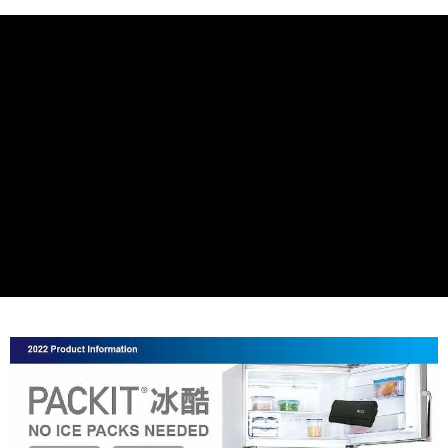
２．訂單成立數日內，您將收到繳費通知簡訊。
每筆NT$70，滿NT$899(含以上)免運費
３．收到繳費通知簡訊後14天內，點擊此簡訊中的連結，可透過四大超商／
【注意事項】
ATM／網路銀行／等多元方式進行付款，方視為交易完成。
宅配
1.本服務係由「台灣大哥大股份有限公司」（以下簡稱本公司）所提供，讓
※ 請注意：結帳手續完成當下不需立刻繳費，但若您需要取消訂單，請聯絡
用戶於交易時，得透過本服務購買商品或服務，並由商店將買賣／分期付款
每筆NT$100，滿NT$1,000(含以上)免運費
購買商品的店家。未經商家同意取消之訂單仍視為有效，需透過AFTEE先享
買賣價金債權讓與本公司後，依約使用本公司帳單繳交帳款。
後付繳納相關費用。
2.基於同意付款使用「大哥付你分期」之契約關係目的，商店將以您的個人
京站台北店客服中心(1F星巴克旁) 即日起不提供京站紙袋，取件時
※ 交易是否成功請以「AFTEE先享後付 」之結帳頁面顯示為準，若有關於
資料（包含姓名、電話或地址）提供予台灣大哥大進項蒐集、處理及利用，
是否繳費成功／繳費後需取消欲退款等相關疑問，請聯繫「AFTEE先享後付
請自備購物袋，若需購買紙袋可現場詢問
由本公司與您本人進行分期帳單所需資料之確認、核對及更正。
客戶支援中心」
https://netprotections.freshdesk.com/support/home
3.完整用戶服務條款，請詳閱以下連結：
https://oppay.tw/userRule
免運費
【注意事項】
１．透過由恩沛科技股份有限公司提供之「AFTEE先享後付」服務完成之交
易，需依本服務之必要範圍內提供個人資料，並將交易相關給付款項請求債
權轉讓予恩沛科技股份有限公司。
２．關於個人資料處理事宜，請瀏覽以下網址：
https://aftee.tw/terms/#terms3
３．未成年的使用者請事先徵得法定代理人或監護人之同意方可使用
「AFTEE先享後付」，若未經同意申辦者引起之損失，本公司不負相關責
任。
４．使用「AFTEE先享後付」時，將依據個別帳號之用戶狀況，依本公司即
時審查核予不同之上限額度；若仍有額度不足之情形，本公司將視審查結果
請求用戶進行身份認證。
５．嚴禁一人註冊多個帳號或使用他人資訊註冊。若發現惡意使用之情形，
恩沛科技股份有限公司將有權停止該用戶之使用額度並採取法律行動。