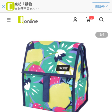
京站ｉ購物
開啟APP
立刻使用官方APP
0
1
/
4