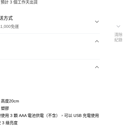
預計 3 個工作天出貨
送方式
1,000免運
清除
紀錄
次付款
：高度20cm
y
：塑膠
燈使用 3 顆 AAA 電池供電（不含），可以 USB 充電使用
校 3 級亮度
分期