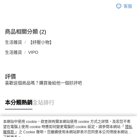
客服
商品相關分類 (2)
生活雜貨
【紓壓小物】
生活雜貨
VIPO
評價
喜歡這個商品嗎？購買後給他一個好評吧
本分類熱銷
全站排行
本網站中使用 cookie，欲查詢有關本網站使用 cookie 方式之詳情，及若您不希
熱門標籤
望在電腦上使用 cookie 時應如何變更電腦的 cookie 設定，請參閱本網站「
隱私
權條款
」之 Cookie 聲明。您繼續使用本網站即表示您同意本公司得按本網站使