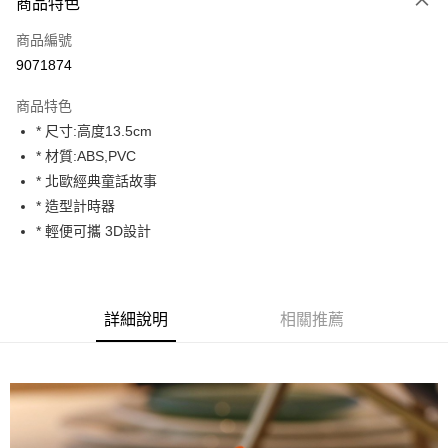
商品特色
Apple Pay
商品編號
街口支付
9071874
悠遊付
商品特色
Google Pay
* 尺寸:高度13.5cm
全盈+PAY
* 材質:ABS,PVC
* 北歐經典童話故事
大哥付你分期
* 造型計時器
相關說明
* 輕便可攜 3D設計
【大哥付你分期使用說明】
AFTEE先享後付
1.本服務由台灣大哥大提供，台灣大哥大用戶可立即使用無須另外申請。
2.付款方式選擇「大哥付你分期」，訂單成立後會自動跳轉到大哥付的交易
相關說明
流程，驗證手機門號後，選擇欲分期的期數、繳款截止日，確認付款後即完
【關於「AFTEE先享後付」】
成交易。
ATM付款
AFTEE先享後付是「在收到商品之後才付款」的支付方式。 讓您購物簡單
詳細說明
相關推薦
3.實際核准額度、可分期數及費用金額請依後續交易確認頁面所載為準。
便利好安心！
4.訂單成立30分鐘內，如未前往確認交易或遇審核未通過，訂單將自動取
１．簡單：不需註冊會員、不需綁卡、不需儲值。
運送方式
消。如遇「轉專審核」未通過狀況，表示未達大哥付你分期系統評分，恕無
２．便利：只要手機號碼，簡訊認證，即可結帳。
法說明評估內容。
３．安心：先確認商品／服務後，再付款。
宅配
【繳款方式說明】
1.分期款項不併入電信帳單，「大哥付你分期」於每月結算日後寄送繳費提
每筆NT$100，滿NT$1,000(含以上)免運費
【「AFTEE先享後付」結帳流程】
醒簡訊。
１．於結帳方式選擇「AFTEE先享後付」後，將跳轉至「AFTEE先享後付」