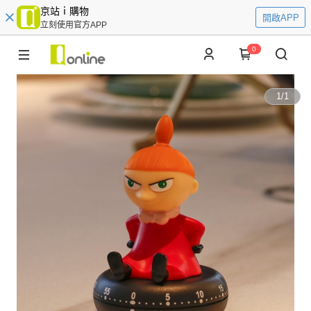
京站ｉ購物
開啟APP
立刻使用官方APP
0
1
/
1