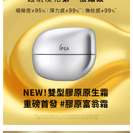
【注意事項】
ATM／網路銀行／等多元方式進行付款，方視為交易完成。
宅配
1.本服務係由「台灣大哥大股份有限公司」（以下簡稱本公司）所提供，讓
※ 請注意：結帳手續完成當下不需立刻繳費，但若您需要取消訂單，請聯絡
用戶於交易時，得透過本服務購買商品或服務，並由商店將買賣／分期付款
每筆NT$100，滿NT$1,000(含以上)免運費
購買商品的店家。未經商家同意取消之訂單仍視為有效，需透過AFTEE先享
買賣價金債權讓與本公司後，依約使用本公司帳單繳交帳款。
後付繳納相關費用。
2.基於同意付款使用「大哥付你分期」之契約關係目的，商店將以您的個人
京站台北店客服中心(1F星巴克旁) 即日起不提供京站紙袋，取件時
※ 交易是否成功請以「AFTEE先享後付 」之結帳頁面顯示為準，若有關於
資料（包含姓名、電話或地址）提供予台灣大哥大進項蒐集、處理及利用，
是否繳費成功／繳費後需取消欲退款等相關疑問，請聯繫「AFTEE先享後付
請自備購物袋，若需購買紙袋可現場詢問
由本公司與您本人進行分期帳單所需資料之確認、核對及更正。
客戶支援中心」
https://netprotections.freshdesk.com/support/home
3.完整用戶服務條款，請詳閱以下連結：
https://oppay.tw/userRule
免運費
【注意事項】
１．透過由恩沛科技股份有限公司提供之「AFTEE先享後付」服務完成之交
易，需依本服務之必要範圍內提供個人資料，並將交易相關給付款項請求債
權轉讓予恩沛科技股份有限公司。
２．關於個人資料處理事宜，請瀏覽以下網址：
https://aftee.tw/terms/#terms3
３．未成年的使用者請事先徵得法定代理人或監護人之同意方可使用
「AFTEE先享後付」，若未經同意申辦者引起之損失，本公司不負相關責
任。
４．使用「AFTEE先享後付」時，將依據個別帳號之用戶狀況，依本公司即
時審查核予不同之上限額度；若仍有額度不足之情形，本公司將視審查結果
請求用戶進行身份認證。
５．嚴禁一人註冊多個帳號或使用他人資訊註冊。若發現惡意使用之情形，
恩沛科技股份有限公司將有權停止該用戶之使用額度並採取法律行動。