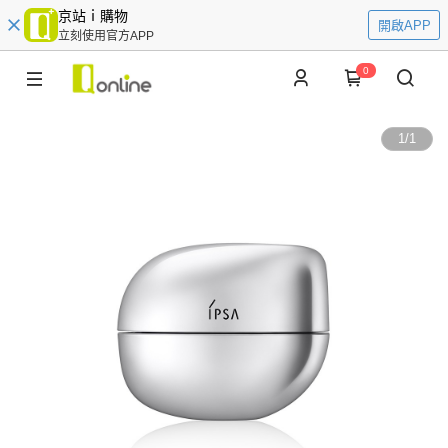
京站ｉ購物
開啟APP
立刻使用官方APP
0
1
/
1