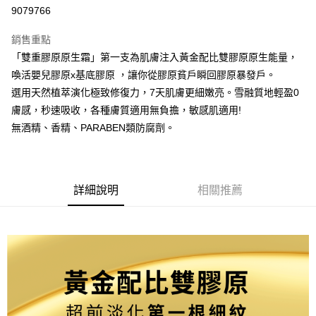
9079766
悠遊付
銷售重點
Google Pay
「雙重膠原原生霜」第一支為肌膚注入黃金配比雙膠原原生能量，
全盈+PAY
喚活嬰兒膠原x基底膠原 ，讓你從膠原貧戶瞬回膠原暴發戶。
選用天然植萃演化極致修復力，7天肌膚更細嫩亮。雪融質地輕盈0
大哥付你分期
膚感，秒速吸收，各種膚質適用無負擔，敏感肌適用!
相關說明
無酒精、香精、PARABEN類防腐劑。
【大哥付你分期使用說明】
AFTEE先享後付
1.本服務由台灣大哥大提供，台灣大哥大用戶可立即使用無須另外申請。
2.付款方式選擇「大哥付你分期」，訂單成立後會自動跳轉到大哥付的交易
相關說明
流程，驗證手機門號後，選擇欲分期的期數、繳款截止日，確認付款後即完
【關於「AFTEE先享後付」】
成交易。
ATM付款
AFTEE先享後付是「在收到商品之後才付款」的支付方式。 讓您購物簡單
詳細說明
相關推薦
3.實際核准額度、可分期數及費用金額請依後續交易確認頁面所載為準。
便利好安心！
4.訂單成立30分鐘內，如未前往確認交易或遇審核未通過，訂單將自動取
１．簡單：不需註冊會員、不需綁卡、不需儲值。
運送方式
消。如遇「轉專審核」未通過狀況，表示未達大哥付你分期系統評分，恕無
２．便利：只要手機號碼，簡訊認證，即可結帳。
法說明評估內容。
３．安心：先確認商品／服務後，再付款。
付款後全家取貨
【繳款方式說明】
1.分期款項不併入電信帳單，「大哥付你分期」於每月結算日後寄送繳費提
每筆NT$70，滿NT$899(含以上)免運費
【「AFTEE先享後付」結帳流程】
醒簡訊。
１．於結帳方式選擇「AFTEE先享後付」後，將跳轉至「AFTEE先享後付」
2.透過簡訊連結打開帳單後，可選擇「超商條碼／台灣大直營門市／銀行轉
付款後7-11取貨
結帳頁面，進行簡訊認證並確認金額後，即可完成結帳。
帳／街口支付／iPASS MONEY」等通路繳費。
２．訂單成立數日內，您將收到繳費通知簡訊。
每筆NT$70，滿NT$899(含以上)免運費
３．收到繳費通知簡訊後14天內，點擊此簡訊中的連結，可透過四大超商／