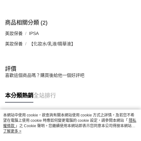
商品相關分類 (2)
美妝保養
IPSA
美妝保養
【化妝水/乳液/精華液】
評價
喜歡這個商品嗎？購買後給他一個好評吧
本分類熱銷
全站排行
本網站中使用 cookie，欲查詢有關本網站使用 cookie 方式之詳情，及若您不希
熱門標籤
望在電腦上使用 cookie 時應如何變更電腦的 cookie 設定，請參閱本網站「
隱私
權條款
」之 Cookie 聲明。您繼續使用本網站即表示您同意本公司得按本網站使
用條款之 Cookie 聲明使用 cookie。
了解更多 >