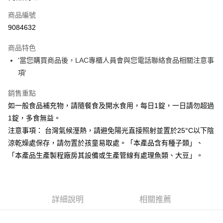
商品編號
街口支付
9084632
悠遊付
商品特色
Google Pay
'當您購買商品後，LAC專櫃人員會與您電話聯絡食品相關注意事
全盈+PAY
項'
大哥付你分期
銷售重點
相關說明
如一般食品補充物，請隨餐食及開水食用，每日1錠，一日請勿超過
【大哥付你分期使用說明】
1錠，多食無益。
AFTEE先享後付
1.本服務由台灣大哥大提供，台灣大哥大用戶可立即使用無須另外申請。
注意事項： 台灣氣候溼熱，請避免陽光直接照射並置於25°C以下陰
2.付款方式選擇「大哥付你分期」，訂單成立後會自動跳轉到大哥付的交易
相關說明
流程，驗證手機門號後，選擇欲分期的期數、繳款截止日，確認付款後即完
涼乾燥處保存，請勿置於孩童易取處。「本產品含有種子類」、
【關於「AFTEE先享後付」】
成交易。
ATM付款
AFTEE先享後付是「在收到商品之後才付款」的支付方式。 讓您購物簡單
「本產品生產製程廠房其設備或生產管線有處理魚類、大豆」。
3.實際核准額度、可分期數及費用金額請依後續交易確認頁面所載為準。
便利好安心！
4.訂單成立30分鐘內，如未前往確認交易或遇審核未通過，訂單將自動取
１．簡單：不需註冊會員、不需綁卡、不需儲值。
運送方式
消。如遇「轉專審核」未通過狀況，表示未達大哥付你分期系統評分，恕無
２．便利：只要手機號碼，簡訊認證，即可結帳。
法說明評估內容。
３．安心：先確認商品／服務後，再付款。
付款後全家取貨
【繳款方式說明】
詳細說明
相關推薦
1.分期款項不併入電信帳單，「大哥付你分期」於每月結算日後寄送繳費提
每筆NT$70，滿NT$899(含以上)免運費
【「AFTEE先享後付」結帳流程】
醒簡訊。
１．於結帳方式選擇「AFTEE先享後付」後，將跳轉至「AFTEE先享後付」
2.透過簡訊連結打開帳單後，可選擇「超商條碼／台灣大直營門市／銀行轉