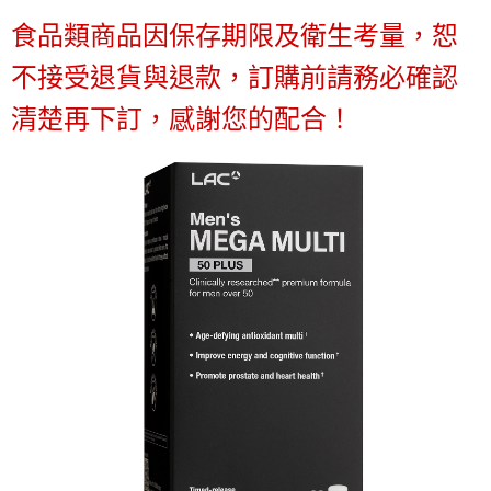
付款後7-11取貨
結帳頁面，進行簡訊認證並確認金額後，即可完成結帳。
帳／街口支付／iPASS MONEY」等通路繳費。
２．訂單成立數日內，您將收到繳費通知簡訊。
食品類商品因保存期限及衛生考量，恕
每筆NT$70，滿NT$899(含以上)免運費
３．收到繳費通知簡訊後14天內，點擊此簡訊中的連結，可透過四大超商／
【注意事項】
ATM／網路銀行／等多元方式進行付款，方視為交易完成。
不接受退貨與退款，訂購前請務必確認
宅配
1.本服務係由「台灣大哥大股份有限公司」（以下簡稱本公司）所提供，讓
※ 請注意：結帳手續完成當下不需立刻繳費，但若您需要取消訂單，請聯絡
用戶於交易時，得透過本服務購買商品或服務，並由商店將買賣／分期付款
每筆NT$100，滿NT$1,000(含以上)免運費
購買商品的店家。未經商家同意取消之訂單仍視為有效，需透過AFTEE先享
清楚再下訂，感謝您的配合！
買賣價金債權讓與本公司後，依約使用本公司帳單繳交帳款。
後付繳納相關費用。
2.基於同意付款使用「大哥付你分期」之契約關係目的，商店將以您的個人
京站台北店客服中心(1F星巴克旁) 即日起不提供京站紙袋，取件時
※ 交易是否成功請以「AFTEE先享後付 」之結帳頁面顯示為準，若有關於
資料（包含姓名、電話或地址）提供予台灣大哥大進項蒐集、處理及利用，
是否繳費成功／繳費後需取消欲退款等相關疑問，請聯繫「AFTEE先享後付
請自備購物袋，若需購買紙袋可現場詢問
由本公司與您本人進行分期帳單所需資料之確認、核對及更正。
客戶支援中心」
https://netprotections.freshdesk.com/support/home
3.完整用戶服務條款，請詳閱以下連結：
https://oppay.tw/userRule
免運費
【注意事項】
１．透過由恩沛科技股份有限公司提供之「AFTEE先享後付」服務完成之交
易，需依本服務之必要範圍內提供個人資料，並將交易相關給付款項請求債
權轉讓予恩沛科技股份有限公司。
２．關於個人資料處理事宜，請瀏覽以下網址：
https://aftee.tw/terms/#terms3
３．未成年的使用者請事先徵得法定代理人或監護人之同意方可使用
「AFTEE先享後付」，若未經同意申辦者引起之損失，本公司不負相關責
任。
４．使用「AFTEE先享後付」時，將依據個別帳號之用戶狀況，依本公司即
時審查核予不同之上限額度；若仍有額度不足之情形，本公司將視審查結果
請求用戶進行身份認證。
５．嚴禁一人註冊多個帳號或使用他人資訊註冊。若發現惡意使用之情形，
恩沛科技股份有限公司將有權停止該用戶之使用額度並採取法律行動。