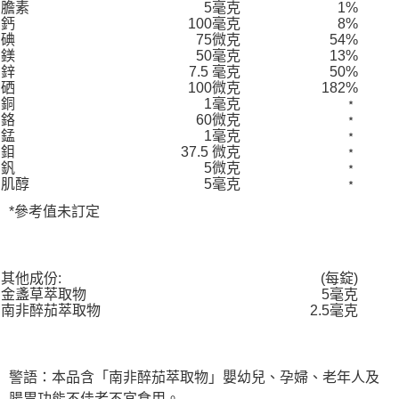
膽素
5毫克
1%
鈣
100毫克
8%
碘
75微克
54%
鎂
50毫克
13%
鋅
7.5 毫克
50%
硒
100微克
182%
銅
1毫克
﹡
鉻
60微克
﹡
錳
1毫克
﹡
鉬
37.5 微克
﹡
釩
5微克
﹡
肌醇
5毫克
﹡
*參考值未訂定
其他成份:
(每錠)
金盞草萃取物
5毫克
南非醉茄萃取物
2.5毫克
警語：本品含「南非醉茄萃取物」嬰幼兒、孕婦、老年人及
腸胃功能不佳者不宜食用。