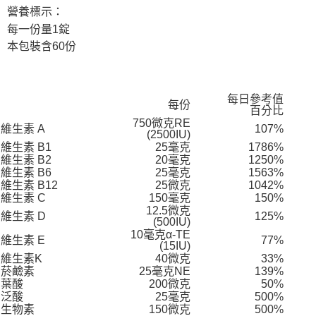
營養標示：
每一份量1錠
本包裝含60份
每日參考值
每份
百分比
750微克RE
維生素 A
107%
(2500IU)
維生素 B1
25毫克
1786%
維生素 B2
20毫克
1250%
維生素 B6
25毫克
1563%
維生素 B12
25微克
1042%
維生素 C
150毫克
150%
12.5微克
維生素 D
125%
(500IU)
10毫克α-TE
維生素 E
77%
(15IU)
維生素K
40微克
33%
菸鹼素
25毫克NE
139%
葉酸
200微克
50%
泛酸
25毫克
500%
生物素
150微克
500%