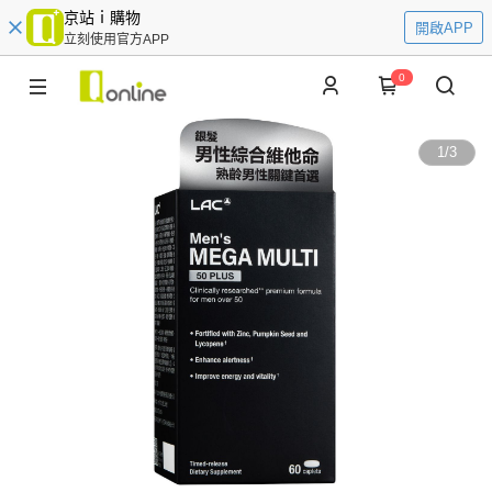
京站ｉ購物
開啟APP
立刻使用官方APP
0
1
/
3